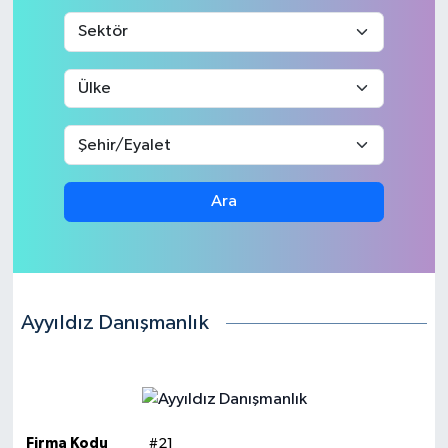
Medya
Sağlık
Sinema
Sivil Toplum
Ara
Siyaset
Spor
Ayyıldız Danışmanlık
Tarım
Turizm
Yaşam
Firma Kodu
#21