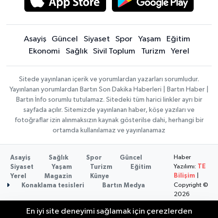
Asayiş
Güncel
Siyaset
Spor
Yaşam
Eğitim
Ekonomi
Sağlık
Sivil Toplum
Turizm
Yerel
Sitede yayınlanan içerik ve yorumlardan yazarları sorumludur.
Yayınlanan yorumlardan Bartın Son Dakika Haberleri | Bartın Haber |
Bartın İnfo sorumlu tutulamaz. Sitedeki tüm harici linkler ayrı bir
sayfada açılır. Sitemizde yayınlanan haber, köşe yazıları ve
fotoğraflar izin alınmaksızın kaynak gösterilse dahi, herhangi bir
ortamda kullanılamaz ve yayınlanamaz
Haber
Asayiş
Sağlık
Spor
Güncel
Yazılımı:
TE
Siyaset
Yaşam
Turizm
Eğitim
Bilişim
|
Yerel
Magazin
Künye
Copyright ©
Konaklama tesisleri
Bartın Medya
2026
En iyi site deneyimi sağlamak için çerezlerden