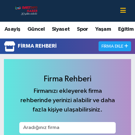
Asayiş
Bartın Nöbetçi Eczaneler
Asayiş
Güncel
Siyaset
Spor
Yaşam
Eğitim
Bartın Hakkında
Bartın Hava Durumu
FIRMA REHBERI
FIRMA EKLE
Çevre
Bartin Namaz Vakitleri
Eğitim
Bartın Trafik Yoğunluk Haritası
Firma Rehberi
Ekonomi
Süper Lig Puan Durumu ve Fikstür
Firmanızı ekleyerek firma
rehberinde yerinizi alabilir ve daha
Güncel
Tüm Manşetler
fazla kişiye ulaşabilirsiniz.
Kültür-Sanat
Son Dakika Haberleri
Magazin
Haber Arşivi