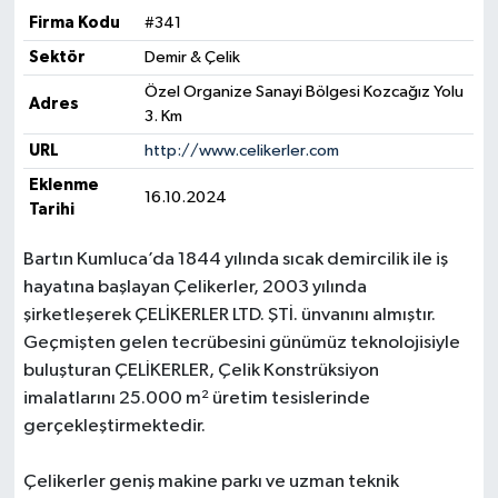
Firma Kodu
#341
Yerel Yönetimler
Sektör
Demir & Çelik
Özel Organize Sanayi Bölgesi Kozcağız Yolu
Adres
DÜNYA
3. Km
URL
http://www.celikerler.com
YEREL
Eklenme
16.10.2024
Tarihi
Bartın Kumluca’da 1844 yılında sıcak demircilik ile iş
hayatına başlayan Çelikerler, 2003 yılında
şirketleşerek ÇELİKERLER LTD. ŞTİ. ünvanını almıştır.
Geçmişten gelen tecrübesini günümüz teknolojisiyle
buluşturan ÇELİKERLER, Çelik Konstrüksiyon
imalatlarını 25.000 m² üretim tesislerinde
gerçekleştirmektedir.
Çelikerler geniş makine parkı ve uzman teknik