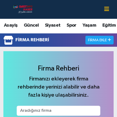
Asayiş
Bartın Nöbetçi Eczaneler
Asayiş
Güncel
Siyaset
Spor
Yaşam
Eğitim
Bartın Hakkında
Bartın Hava Durumu
FIRMA REHBERI
FIRMA EKLE
Çevre
Bartin Namaz Vakitleri
Eğitim
Bartın Trafik Yoğunluk Haritası
Firma Rehberi
Ekonomi
Süper Lig Puan Durumu ve Fikstür
Firmanızı ekleyerek firma
rehberinde yerinizi alabilir ve daha
Güncel
Tüm Manşetler
fazla kişiye ulaşabilirsiniz.
Kültür-Sanat
Son Dakika Haberleri
Magazin
Haber Arşivi