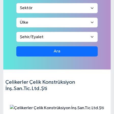
Medya
Sağlık
Sinema
Sivil Toplum
Ara
Siyaset
Spor
Çelikerler Çelik Konstrüksiyon
Tarım
İnş.San.Tic.Ltd.Şti
Turizm
Yaşam