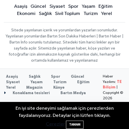
Asayiş
Güncel
Siyaset
Spor
Yaşam
Eğitim
Ekonomi
Sağlık
Sivil Toplum
Turizm
Yerel
Sitede yayınlanan içerik ve yorumlardan yazarları sorumludur.
Yayınlanan yorumlardan Bartın Son Dakika Haberleri | Bartın Haber |
Bartın İnfo sorumlu tutulamaz. Sitedeki tüm harici linkler ayrı bir
sayfada açılır. Sitemizde yayınlanan haber, köşe yazıları ve
fotoğraflar izin alınmaksızın kaynak gösterilse dahi, herhangi bir
ortamda kullanılamaz ve yayınlanamaz
Haber
Asayiş
Sağlık
Spor
Güncel
Yazılımı:
TE
Siyaset
Yaşam
Turizm
Eğitim
Bilişim
|
Yerel
Magazin
Künye
Copyright ©
Konaklama tesisleri
Bartın Medya
2026
En iyi site deneyimi sağlamak için çerezlerden
Bartın Aile Kampı İçin Başvurular Sona
10:24
faydalanıyoruz. Detaylar için lütfen tıklayın.
Eriyor
Çerezler
TAMAM