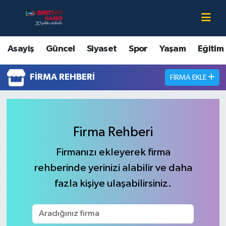
Asayiş
Bartın Nöbetçi Eczaneler
Asayiş
Güncel
Siyaset
Spor
Yaşam
Eğitim
Bartın Hakkında
Bartın Hava Durumu
FIRMA REHBERI
FIRMA EKLE
Çevre
Bartin Namaz Vakitleri
Eğitim
Bartın Trafik Yoğunluk Haritası
Firma Rehberi
Ekonomi
Süper Lig Puan Durumu ve Fikstür
Firmanızı ekleyerek firma
rehberinde yerinizi alabilir ve daha
Güncel
Tüm Manşetler
fazla kişiye ulaşabilirsiniz.
Kültür-Sanat
Son Dakika Haberleri
Magazin
Haber Arşivi