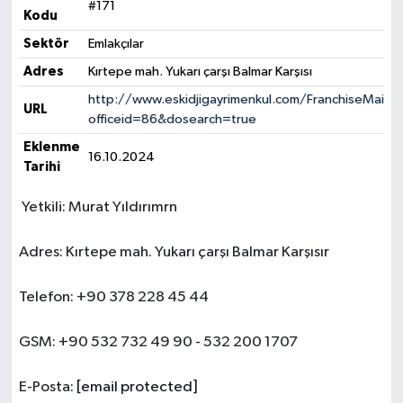
#171
Kodu
Yerel Yönetimler
Sektör
Emlakçılar
Adres
Kırtepe mah. Yukarı çarşı Balmar Karşısı
DÜNYA
http://www.eskidjigayrimenkul.com/FranchiseMain.
URL
officeid=86&dosearch=true
YEREL
Eklenme
16.10.2024
Tarihi
Yetkili: Murat Yıldırımrn
Adres: Kırtepe mah. Yukarı çarşı Balmar Karşısır
Telefon: +90 378 228 45 44
GSM: +90 532 732 49 90 - 532 200 1707
E-Posta:
[email protected]