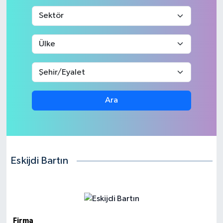
Medya
Sağlık
Sinema
Sivil Toplum
Ara
Siyaset
Spor
Eskijdi Bartın
Tarım
Turizm
Yaşam
Firma