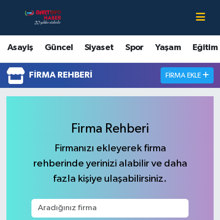
Asayiş
Bartın Nöbetçi Eczaneler
Asayiş
Güncel
Siyaset
Spor
Yaşam
Eğitim
Bartın Hakkında
Bartın Hava Durumu
FIRMA REHBERI
FIRMA EKLE
Çevre
Bartin Namaz Vakitleri
Eğitim
Bartın Trafik Yoğunluk Haritası
Firma Rehberi
Ekonomi
Süper Lig Puan Durumu ve Fikstür
Firmanızı ekleyerek firma
rehberinde yerinizi alabilir ve daha
Güncel
Tüm Manşetler
fazla kişiye ulaşabilirsiniz.
Kültür-Sanat
Son Dakika Haberleri
Magazin
Haber Arşivi