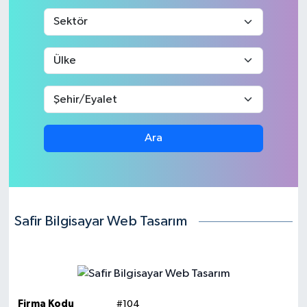
Medya
Sağlık
Sinema
Sivil Toplum
Ara
Siyaset
Spor
Safir Bilgisayar Web Tasarım
Tarım
Turizm
Yaşam
Firma Kodu
#104