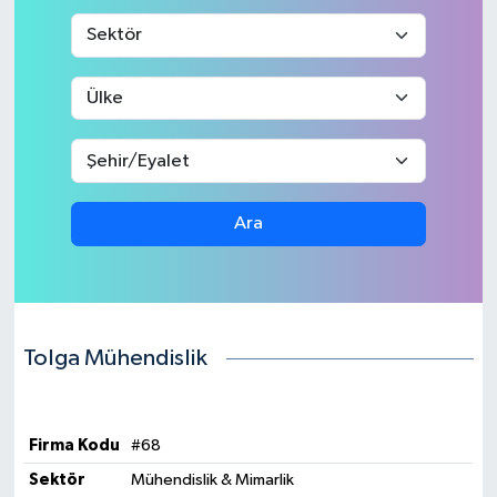
Medya
Sağlık
Sinema
Sivil Toplum
Ara
Siyaset
Spor
Tolga Mühendislik
Tarım
Turizm
Firma Kodu
#68
Sektör
Mühendislik & Mimarlik
Yaşam