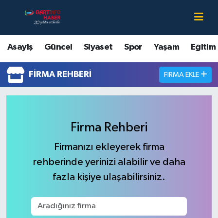
Asayiş
Bartın Nöbetçi Eczaneler
Asayiş
Güncel
Siyaset
Spor
Yaşam
Eğitim
Bartın Hakkında
Bartın Hava Durumu
FIRMA REHBERI
FIRMA EKLE
Çevre
Bartin Namaz Vakitleri
Eğitim
Bartın Trafik Yoğunluk Haritası
Firma Rehberi
Ekonomi
Süper Lig Puan Durumu ve Fikstür
Firmanızı ekleyerek firma
rehberinde yerinizi alabilir ve daha
Güncel
Tüm Manşetler
fazla kişiye ulaşabilirsiniz.
Kültür-Sanat
Son Dakika Haberleri
Magazin
Haber Arşivi