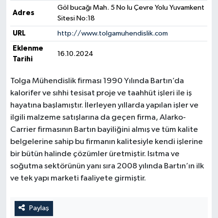
Göl bucağı Mah. 5 No lu Çevre Yolu Yuvamkent
Adres
Sitesi No:18
Yerel Yönetimler
URL
http://www.tolgamuhendislik.com
DÜNYA
Eklenme
16.10.2024
Tarihi
YEREL
Tolga Mühendislik firması 1990 Yılında Bartın’da
kalorifer ve sıhhi tesisat proje ve taahhüt işleri ile iş
hayatına başlamıştır. İlerleyen yıllarda yapılan işler ve
ilgili malzeme satışlarına da geçen firma, Alarko-
Carrier firmasının Bartın bayiliğini almış ve tüm kalite
belgelerine sahip bu firmanın kalitesiyle kendi işlerine
bir bütün halinde çözümler üretmiştir. Isıtma ve
soğutma sektörünün yanı sıra 2008 yılında Bartın’ın ilk
ve tek yapı marketi faaliyete girmiştir.
Paylaş