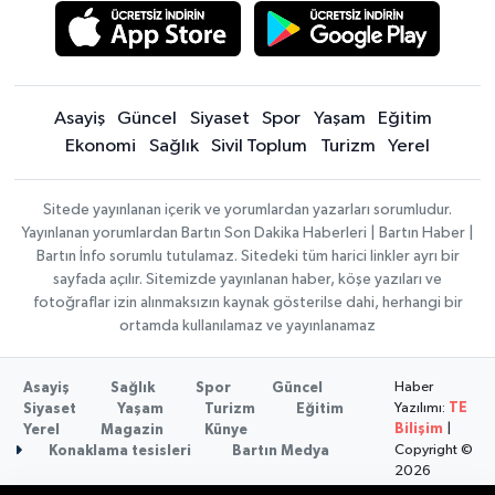
Asayiş
Güncel
Siyaset
Spor
Yaşam
Eğitim
Ekonomi
Sağlık
Sivil Toplum
Turizm
Yerel
Sitede yayınlanan içerik ve yorumlardan yazarları sorumludur.
Yayınlanan yorumlardan Bartın Son Dakika Haberleri | Bartın Haber |
Bartın İnfo sorumlu tutulamaz. Sitedeki tüm harici linkler ayrı bir
sayfada açılır. Sitemizde yayınlanan haber, köşe yazıları ve
fotoğraflar izin alınmaksızın kaynak gösterilse dahi, herhangi bir
ortamda kullanılamaz ve yayınlanamaz
Haber
Asayiş
Sağlık
Spor
Güncel
Yazılımı:
TE
Siyaset
Yaşam
Turizm
Eğitim
Bilişim
|
Yerel
Magazin
Künye
Copyright ©
Konaklama tesisleri
Bartın Medya
2026