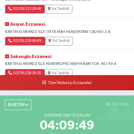
0 (378) 233 26 48
Yol Tarifi Al
Asıyan Eczanesi
BARTIN ILI MERKEZ ILÇE ORTA MAH.HENDEKYANI CAD.NO:2-A
0 (378) 228 66 99
Yol Tarifi Al
Sakaoglu Eczanesi
BARTIN ILI MERKEZ ILÇE KEMERKÖPRÜ MAH.YUKARI SOK. NO:49-A
0 (378) 228 38 38
Yol Tarifi Al
Tüm Nöbetçi Eczaneler
BARTIN
08.08.2026
SONRAKI VAKTE KALAN
04:09:47