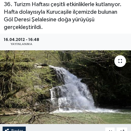
36. Turizm Haftası çeşitli etkinliklerle kutlanıyor.
Medya
Hafta dolayısıyla Kurucaşile ilçemizde bulunan
Göl Deresi Şelalesine doğa yürüyüşü
Sağlık
gerçekleştirildi.
Sinema
16.04.2012 - 16:48
YAYINLANMA
Sivil Toplum
Siyaset
Spor
Tarım
Turizm
Yaşam
Paylaş
-
+