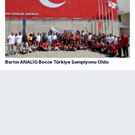
Bartın ANALİG Bocce Türkiye Şampiyonu Oldu