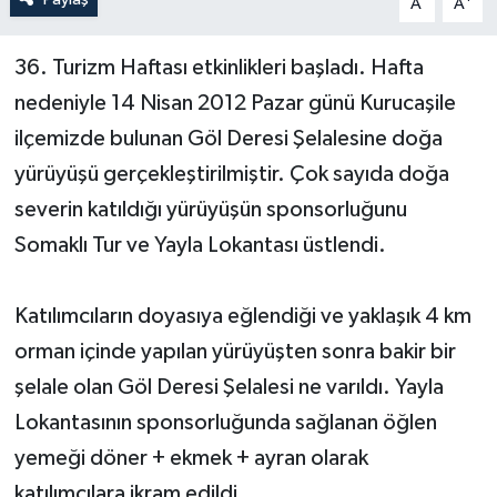
A
A
Yerel Yönetimler
36. Turizm Haftası etkinlikleri başladı. Hafta
nedeniyle 14 Nisan 2012 Pazar günü Kurucaşile
DÜNYA
ilçemizde bulunan Göl Deresi Şelalesine doğa
YEREL
yürüyüşü gerçekleştirilmiştir. Çok sayıda doğa
severin katıldığı yürüyüşün sponsorluğunu
Somaklı Tur ve Yayla Lokantası üstlendi.
Katılımcıların doyasıya eğlendiği ve yaklaşık 4 km
orman içinde yapılan yürüyüşten sonra bakir bir
şelale olan Göl Deresi Şelalesi ne varıldı. Yayla
Lokantasının sponsorluğunda sağlanan öğlen
yemeği döner + ekmek + ayran olarak
katılımcılara ikram edildi.