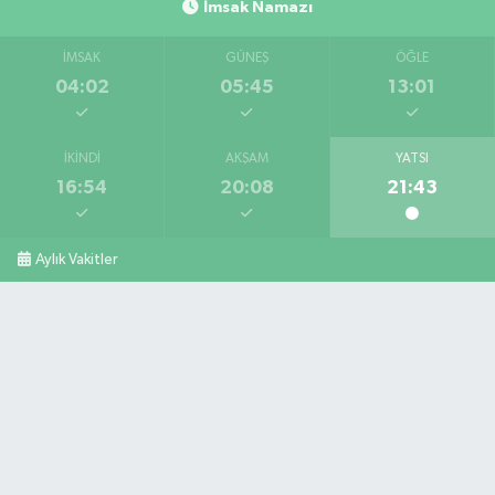
İmsak Namazı
İMSAK
GÜNEŞ
ÖĞLE
04:02
05:45
13:01
İKINDI
AKŞAM
YATSI
16:54
20:08
21:43
Aylık Vakitler