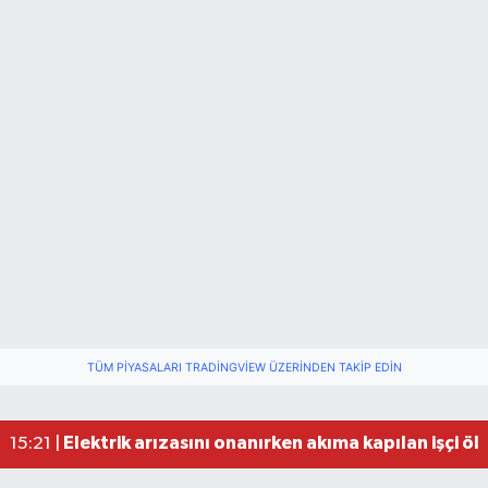
TÜM PIYASALARI TRADINGVIEW ÜZERINDEN TAKIP EDIN
Elektrik arızasını onanırken akıma kapılan işçi öl
15:21 |