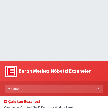
Bartın Merkez Nöbetçi Eczaneler
Çalışkan Eczanesi
Cumhuriyet Caddesi No:11 Kozcağız Merkez Bartın