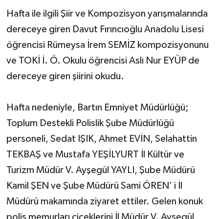
Hafta ile ilgili Şiir ve Kompozisyon yarışmalarında
dereceye giren Davut Fırıncıoğlu Anadolu Lisesi
öğrencisi Rümeysa İrem SEMİZ kompozisyonunu
ve TOKİ İ. Ö. Okulu öğrencisi Aslı Nur EYÜP de
dereceye giren şiirini okudu.
Hafta nedeniyle, Bartın Emniyet Müdürlüğü;
Toplum Destekli Polislik Şube Müdürlüğü
personeli, Sedat IŞIK, Ahmet EVİN, Selahattin
TEKBAŞ ve Mustafa YEŞİLYURT İl Kültür ve
Turizm Müdür V. Ayşegül YAYLI, Şube Müdürü
Kamil ŞEN ve Şube Müdürü Sami ÖREN’ i İl
Müdürü makamında ziyaret ettiler. Gelen konuk
polis memurları çiçeklerini İl Müdür V. Ayşegül