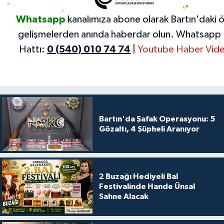
Whatsapp
kanalımıza abone olarak Bartın'daki 
gelişmelerden anında haberdar olun.
Whatsapp 
Hattı:
0 (540) 010 74 74
|
Youtube Haber Vide
Bartın'da Şafak Operasyonu: 5
Gözaltı, 4 Şüpheli Aranıyor
2 Buzağı Hediyeli Bal
Festivalinde Hande Ünsal
Sahne Alacak