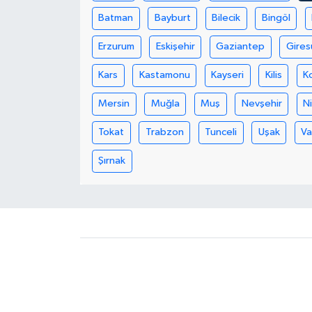
Batman
Bayburt
Bilecik
Bingöl
Yerel Yönetimler
Erzurum
Eskişehir
Gaziantep
Gires
DÜNYA
Kars
Kastamonu
Kayseri
Kilis
K
YEREL
Mersin
Muğla
Muş
Nevşehir
N
Tokat
Trabzon
Tunceli
Uşak
V
Şırnak