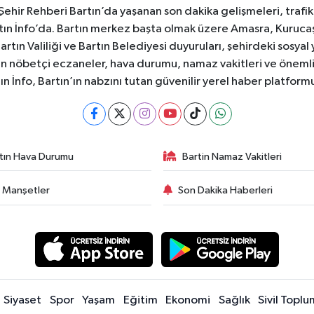
e Şehir Rehberi Bartın’da yaşanan son dakika gelişmeleri, trafi
ın İnfo’da. Bartın merkez başta olmak üzere Amasra, Kurucaşi
 Bartın Valiliği ve Bartın Belediyesi duyuruları, şehirdeki sos
rtın nöbetçi eczaneler, hava durumu, namaz vakitleri ve önemli
ın İnfo, Bartın’ın nabzını tutan güvenilir yerel haber platform
tın Hava Durumu
Bartin Namaz Vakitleri
 Manşetler
Son Dakika Haberleri
Siyaset
Spor
Yaşam
Eğitim
Ekonomi
Sağlık
Sivil Toplu