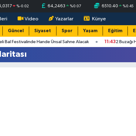
5,0317
64,2463
6510.40
%
-0.02
%
0.07
%
0.45
leri
Video
Yazarlar
Künye
Güncel
Siyaset
Spor
Yaşam
Eğitim
E
li Bal Festivalinde Hande Ünsal Sahne Alacak
11:43
2 Buzağı H
aritası