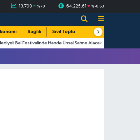
13.799
64.225,61
%
70
%
-0.63
konomi
Sağlık
Sivil Toplum
Turizm
Yerel
ediyeli Bal Festivalinde Hande Ünsal Sahne Alacak