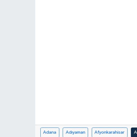
Medya
Sağlık
Sinema
Sivil Toplum
Siyaset
Spor
Tarım
Turizm
Adana
Adıyaman
Afyonkarahisar
A
Yaşam