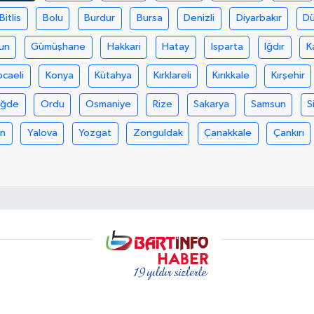
Bitlis
Bolu
Burdur
Bursa
Denizli
Diyarbakır
D
un
Gümüşhane
Hakkari
Hatay
Isparta
Iğdır
K
ocaeli
Konya
Kütahya
Kırklareli
Kırıkkale
Kırşehir
iğde
Ordu
Osmaniye
Rize
Sakarya
Samsun
S
an
Yalova
Yozgat
Zonguldak
Çanakkale
Çankırı