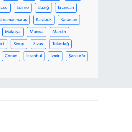
üzce
Edirne
Elazığ
Erzincan
ahramanmaraş
Karabük
Karaman
Malatya
Manisa
Mardin
iirt
Sinop
Sivas
Tekirdağ
Çorum
İstanbul
İzmir
Şanlıurfa