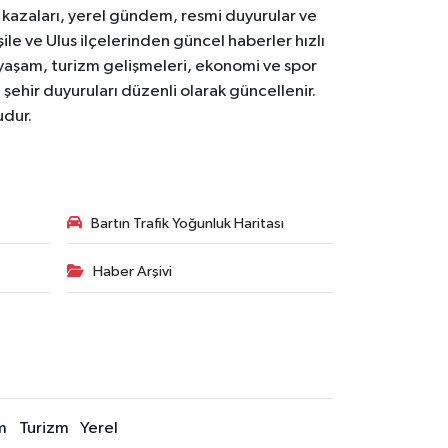
k kazaları, yerel gündem, resmi duyurular ve
le ve Ulus ilçelerinden güncel haberler hızlı
yal yaşam, turizm gelişmeleri, ekonomi ve spor
 şehir duyuruları düzenli olarak güncellenir.
udur.
Bartın Trafik Yoğunluk Haritası
Haber Arşivi
m
Turizm
Yerel