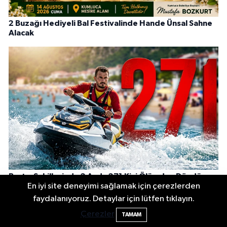
2 Buzağı Hediyeli Bal Festivalinde Hande Ünsal Sahne
Alacak
Bartın Sahillerinde 2 Ayda 271 Kişi Ölümden Döndü
En iyi site deneyimi sağlamak için çerezlerden
2 Buzağı Hediyeli Bal Festivalinde Hande
11:43
faydalanıyoruz. Detaylar için lütfen tıklayın.
Ünsal Sahne Alacak
Çerezler
TAMAM