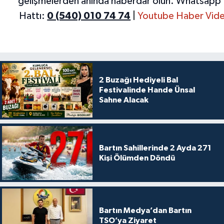
gelişmelerden anında haberdar olun.
Whatsapp 
Hattı:
0 (540) 010 74 74
|
Youtube Haber Vide
2 Buzağı Hediyeli Bal
Festivalinde Hande Ünsal
Sahne Alacak
Bartın Sahillerinde 2 Ayda 271
Kişi Ölümden Döndü
Bartın Medya’dan Bartın
TSO’ya Ziyaret