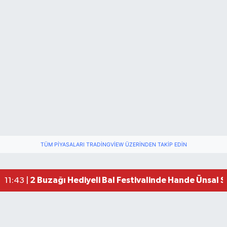
TÜM PIYASALARI TRADINGVIEW ÜZERINDEN TAKIP EDIN
2 Buzağı Hediyeli Bal Festivalinde Hande Ünsal 
11:43 |