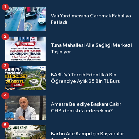
1
Vali Yardımcısına Çarpmak Pahalıya
Patladı
2
Tuna Mahallesi Aile Sağlığı Merkezi
Taşınıyor
3
BARÜ’yü Tercih Eden İlk 5 Bin
Öğrenciye Aylık 25 Bin TL Burs
4
Amasra Belediye Başkanı Çakır
CHP'den istifa edecek mi?
5
Bartın Aile Kampı İçin Başvurular