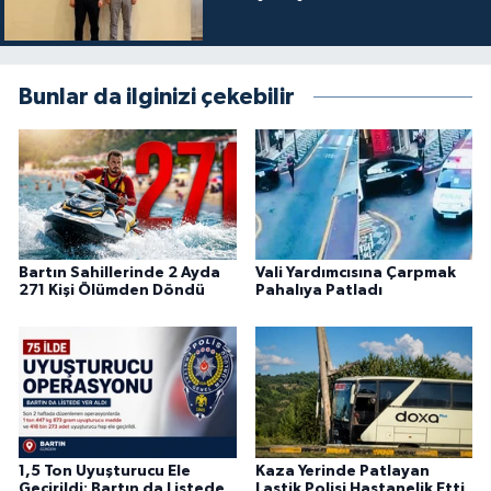
Bunlar da ilginizi çekebilir
Bartın Sahillerinde 2 Ayda
Vali Yardımcısına Çarpmak
271 Kişi Ölümden Döndü
Pahalıya Patladı
1,5 Ton Uyuşturucu Ele
Kaza Yerinde Patlayan
Geçirildi: Bartın da Listede
Lastik Polisi Hastanelik Etti