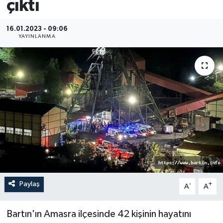
çıktı
Medya
16.01.2023 - 09:06
YAYINLANMA
Sağlık
Sinema
Sivil Toplum
Siyaset
Spor
Tarım
Paylaş
-
+
A
A
Turizm
Bartın'ın Amasra ilçesinde 42 kişinin hayatını
Yaşam