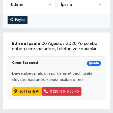
Medya
Paylaş
Sağlık
Sinema
Edirne
İpsala
06 Ağustos 2026 Perşembe
Sivil Toplum
nöbetçi eczane adres, telefon ve konumları
Siyaset
Çınar Eczanesi
İpsala
Spor
bayrambey mah. dr.sadık ahmet cad. ipsala
devclet hastanesi karşısı ipsala edirne
Tarım
Yol Tarifi Al
0 (284) 616 33 75
Turizm
Yaşam