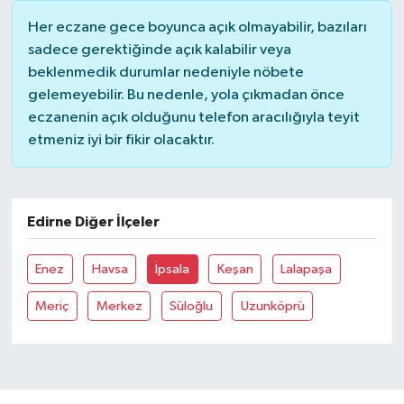
Her eczane gece boyunca açık olmayabilir, bazıları
Yerel Yönetimler
sadece gerektiğinde açık kalabilir veya
beklenmedik durumlar nedeniyle nöbete
DÜNYA
gelemeyebilir. Bu nedenle, yola çıkmadan önce
eczanenin açık olduğunu telefon aracılığıyla teyit
YEREL
etmeniz iyi bir fikir olacaktır.
Edirne Diğer İlçeler
Enez
Havsa
İpsala
Keşan
Lalapaşa
Meriç
Merkez
Süloğlu
Uzunköprü