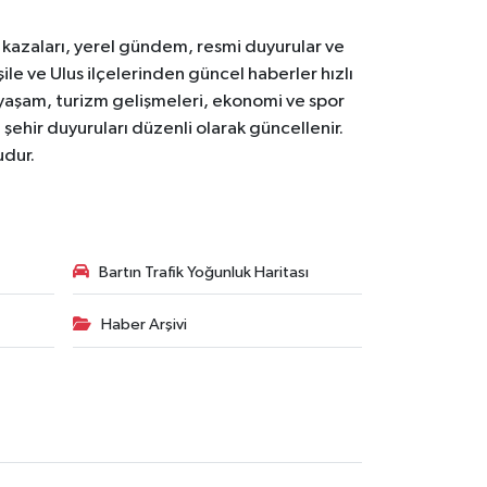
k kazaları, yerel gündem, resmi duyurular ve
le ve Ulus ilçelerinden güncel haberler hızlı
yal yaşam, turizm gelişmeleri, ekonomi ve spor
 şehir duyuruları düzenli olarak güncellenir.
udur.
Bartın Trafik Yoğunluk Haritası
Haber Arşivi