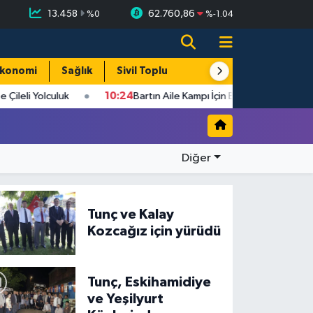
13.458
62.760,86
%
0
%
-1.04
konomi
Sağlık
Sivil Toplum
Turizm
Yerel
ileli Yolculuk
10:24
Bartın Aile Kampı İçin Başvurular Sona Eriyo
Diğer
Tunç ve Kalay
Kozcağız için yürüdü
Tunç, Eskihamidiye
ve Yeşilyurt