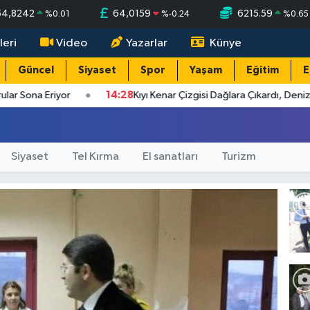
54,8242
64,0159
6215.59
%
0.01
%
-0.24
%
0.65
leri
Video
Yazarlar
Künye
Güncel
Siyaset
Spor
Yaşam
Eğitim
E
ar Sona Eriyor
14:28
Kıyı Kenar Çizgisi Dağlara Çıkardı, Denize Ç
Siyaset
Tel Kırma
El sanatları
Turizm