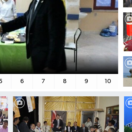
Tu
5
6
7
8
9
10