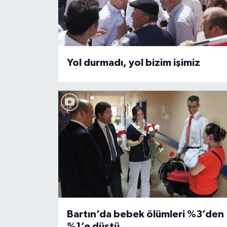
Yerel Yönetimler
DÜNYA
Yol durmadı, yol bizim işimiz
YEREL
Bartın’da bebek ölümleri %3’den
%1’e düştü