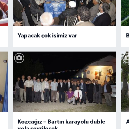
Yapacak çok işimiz var
B
Kozcağız – Bartın karayolu duble
A
yola çevrilecek