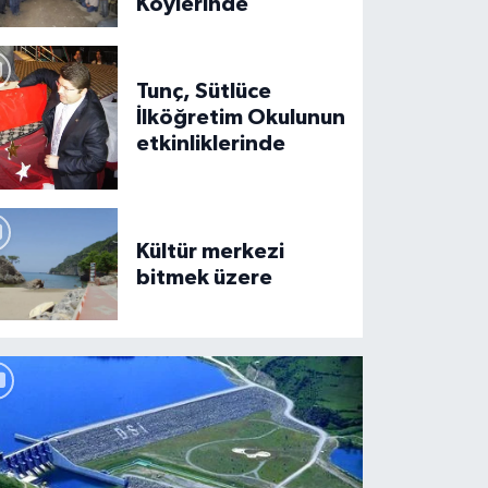
Köylerinde
Tunç, Sütlüce
İlköğretim Okulunun
etkinliklerinde
nç Kozcağız'da
Kültür merkezi
bitmek üzere