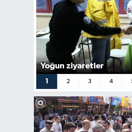
Medya
Sağlık
Sinema
Sivil Toplum
Yoğun ziyaretler
Siyaset
1
2
3
4
Spor
Tarım
Turizm
Yaşam