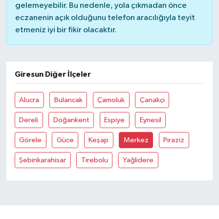
gelemeyebilir. Bu nedenle, yola çıkmadan önce
eczanenin açık olduğunu telefon aracılığıyla teyit
etmeniz iyi bir fikir olacaktır.
Giresun Diğer İlçeler
Alucra
Bulancak
Çamoluk
Çanakçi
Dereli
Doğankent
Espiye
Eynesil
Görele
Güce
Keşap
Merkez
Piraziz
Şebinkarahisar
Tirebolu
Yağlidere