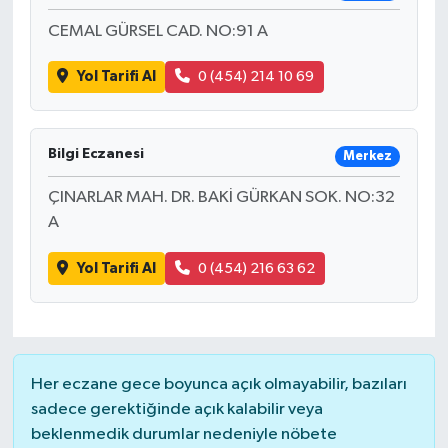
CEMAL GÜRSEL CAD. NO:91 A
Yerel Yönetimler
Yol Tarifi Al
0 (454) 214 10 69
DÜNYA
YEREL
Bilgi Eczanesi
Merkez
ÇINARLAR MAH. DR. BAKİ GÜRKAN SOK. NO:32
A
Yol Tarifi Al
0 (454) 216 63 62
Her eczane gece boyunca açık olmayabilir, bazıları
sadece gerektiğinde açık kalabilir veya
beklenmedik durumlar nedeniyle nöbete