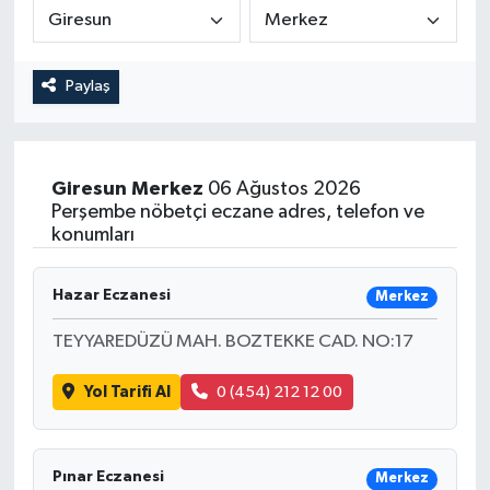
Medya
Paylaş
Sağlık
Sinema
Giresun
Merkez
06 Ağustos 2026
Sivil Toplum
Perşembe nöbetçi eczane adres, telefon ve
konumları
Siyaset
Hazar Eczanesi
Merkez
Spor
TEYYAREDÜZÜ MAH. BOZTEKKE CAD. NO:17
Tarım
Yol Tarifi Al
0 (454) 212 12 00
Turizm
Pınar Eczanesi
Merkez
Yaşam