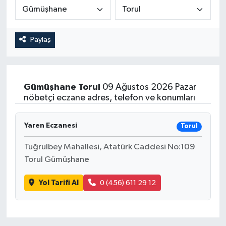
Medya
Paylaş
Sağlık
Sinema
Gümüşhane
Torul
09 Ağustos 2026 Pazar
Sivil Toplum
nöbetçi eczane adres, telefon ve konumları
Siyaset
Yaren Eczanesi
Torul
Spor
Tuğrulbey Mahallesi, Atatürk Caddesi No:109
Torul Gümüşhane
Tarım
Yol Tarifi Al
0 (456) 611 29 12
Turizm
Yaşam