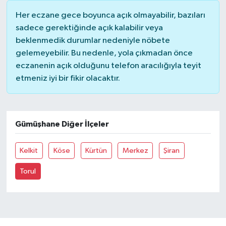
Her eczane gece boyunca açık olmayabilir, bazıları
Yerel Yönetimler
sadece gerektiğinde açık kalabilir veya
beklenmedik durumlar nedeniyle nöbete
DÜNYA
gelemeyebilir. Bu nedenle, yola çıkmadan önce
eczanenin açık olduğunu telefon aracılığıyla teyit
YEREL
etmeniz iyi bir fikir olacaktır.
Gümüşhane Diğer İlçeler
Kelkit
Köse
Kürtün
Merkez
Şiran
Torul