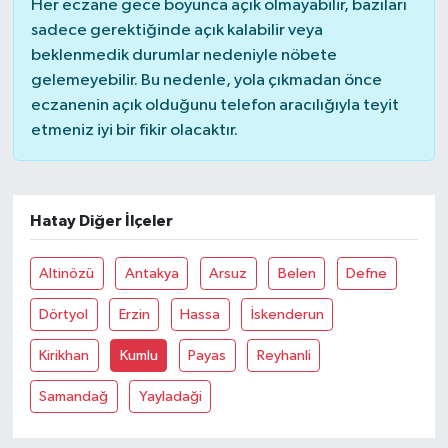
Her eczane gece boyunca açık olmayabilir, bazıları
sadece gerektiğinde açık kalabilir veya
Yerel Yönetimler
beklenmedik durumlar nedeniyle nöbete
gelemeyebilir. Bu nedenle, yola çıkmadan önce
DÜNYA
eczanenin açık olduğunu telefon aracılığıyla teyit
etmeniz iyi bir fikir olacaktır.
YEREL
Hatay Diğer İlçeler
Altinözü
Antakya
Arsuz
Belen
Defne
Dörtyol
Erzin
Hassa
İskenderun
Kirikhan
Kumlu
Payas
Reyhanli
Samandağ
Yayladaği