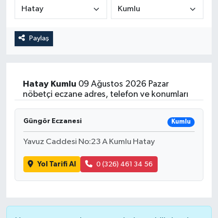
Medya
Paylaş
Sağlık
Sinema
Hatay
Kumlu
09 Ağustos 2026 Pazar
Sivil Toplum
nöbetçi eczane adres, telefon ve konumları
Siyaset
Güngör Eczanesi
Kumlu
Spor
Yavuz Caddesi No:23 A Kumlu Hatay
Yol Tarifi Al
0 (326) 461 34 56
Tarım
Turizm
Yaşam