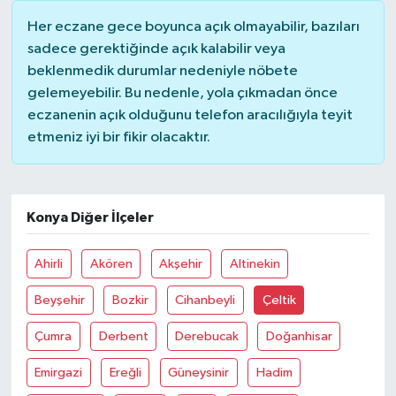
Her eczane gece boyunca açık olmayabilir, bazıları
Yerel Yönetimler
sadece gerektiğinde açık kalabilir veya
beklenmedik durumlar nedeniyle nöbete
DÜNYA
gelemeyebilir. Bu nedenle, yola çıkmadan önce
eczanenin açık olduğunu telefon aracılığıyla teyit
YEREL
etmeniz iyi bir fikir olacaktır.
Konya Diğer İlçeler
Ahirli
Akören
Akşehir
Altinekin
Beyşehir
Bozkir
Cihanbeyli
Çeltik
Çumra
Derbent
Derebucak
Doğanhisar
Emirgazi
Ereğli
Güneysinir
Hadim