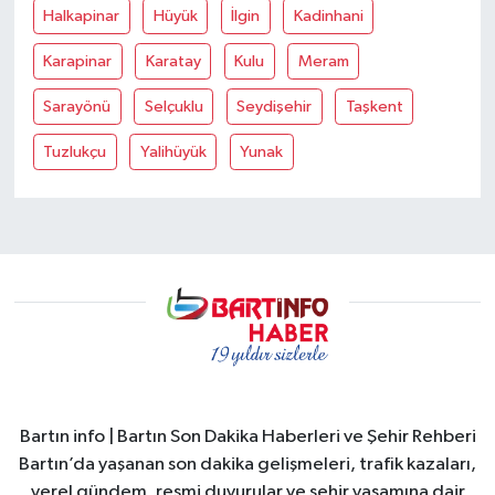
Halkapinar
Hüyük
İlgin
Kadinhani
Karapinar
Karatay
Kulu
Meram
Sarayönü
Selçuklu
Seydişehir
Taşkent
Tuzlukçu
Yalihüyük
Yunak
Bartın info | Bartın Son Dakika Haberleri ve Şehir Rehberi
Bartın’da yaşanan son dakika gelişmeleri, trafik kazaları,
yerel gündem, resmi duyurular ve şehir yaşamına dair