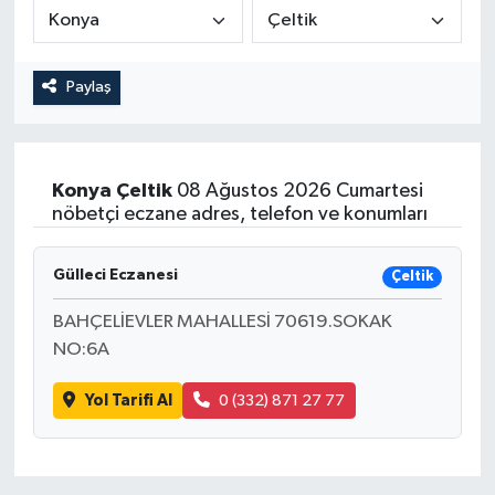
Medya
Paylaş
Sağlık
Sinema
Konya
Çeltik
08 Ağustos 2026 Cumartesi
Sivil Toplum
nöbetçi eczane adres, telefon ve konumları
Siyaset
Gülleci Eczanesi
Çeltik
Spor
BAHÇELİEVLER MAHALLESİ 70619.SOKAK
NO:6A
Tarım
Yol Tarifi Al
0 (332) 871 27 77
Turizm
Yaşam