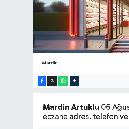
Medya
Sağlık
Sinema
Sivil Toplum
Siyaset
Spor
Tarım
Mardin
Artuklu
06 Ağus
Turizm
eczane adres, telefon ve
Yaşam