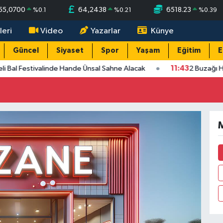
55,0700
64,2438
6518.23
%
0.1
%
0.21
%
0.39
leri
Video
Yazarlar
Künye
Güncel
Siyaset
Spor
Yaşam
Eğitim
E
li Bal Festivalinde Hande Ünsal Sahne Alacak
11:43
2 Buzağı H
M