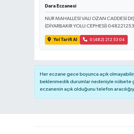
Dara Eczanesi
Yerel Yönetimler
NUR MAHALLESİ VALİ OZAN CADDESİ DIŞ
(DİYARBAKIR YOLU CEPHESİ) 04822125
DÜNYA
Yol Tarifi Al
0 (482) 212 53 04
YEREL
Her eczane gece boyunca açık olmayabilir, 
beklenmedik durumlar nedeniyle nöbete g
eczanenin açık olduğunu telefon aracılığıyla 