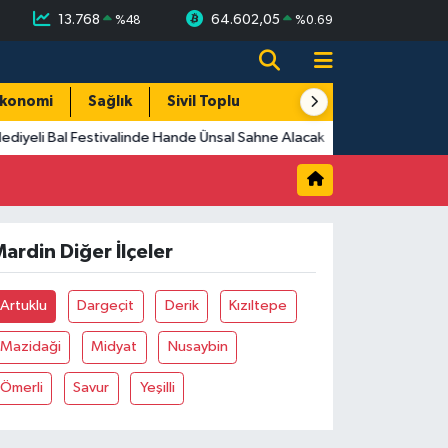
13.768
64.602,05
%
48
%
0.69
konomi
Sağlık
Sivil Toplum
Turizm
Yerel
ediyeli Bal Festivalinde Hande Ünsal Sahne Alacak
ardin Diğer İlçeler
Artuklu
Dargeçit
Derik
Kızıltepe
Mazidaği
Midyat
Nusaybin
Ömerli
Savur
Yeşilli