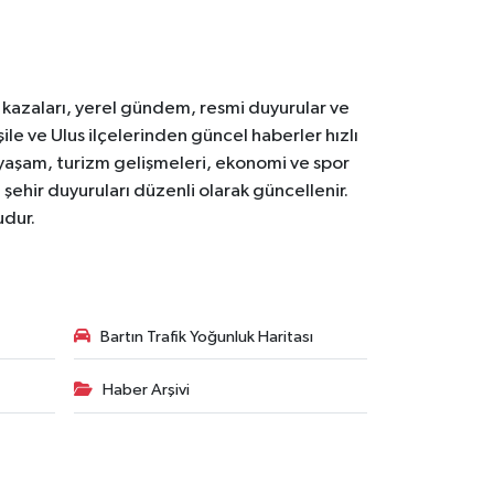
k kazaları, yerel gündem, resmi duyurular ve
le ve Ulus ilçelerinden güncel haberler hızlı
yal yaşam, turizm gelişmeleri, ekonomi ve spor
 şehir duyuruları düzenli olarak güncellenir.
udur.
Bartın Trafik Yoğunluk Haritası
Haber Arşivi