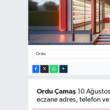
Medya
Sağlık
Sinema
Sivil Toplum
Siyaset
Spor
Tarım
Ordu
Çamaş
10 Ağustos
Turizm
eczane adres, telefon ve
Yaşam