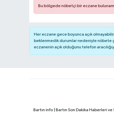
Bu bölgede nöbetçi bir eczane bulunam
Yerel Yönetimler
DÜNYA
Her eczane gece boyunca açık olmayabilir, 
YEREL
beklenmedik durumlar nedeniyle nöbete g
eczanenin açık olduğunu telefon aracılığıyla 
Bartın info | Bartın Son Dakika Haberleri v