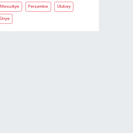
Mesudiye
Perşembe
Ulubey
Ünye