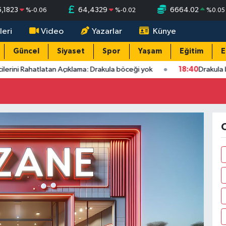
5,1823
64,4329
6664.02
%
-0.06
%
-0.02
%
0.05
leri
Video
Yazarlar
Künye
Güncel
Siyaset
Spor
Yaşam
Eğitim
E
lerini Rahatlatan Açıklama: Drakula böceği yok
18:40
Drakula böc
O