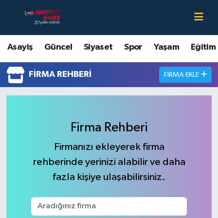
Asayiş
Bartın Nöbetçi Eczaneler
Asayiş
Güncel
Siyaset
Spor
Yaşam
Eğitim
Bartın Hakkında
Bartın Hava Durumu
FIRMA REHBERI
FIRMA EKLE
Çevre
Bartin Namaz Vakitleri
Eğitim
Bartın Trafik Yoğunluk Haritası
Firma Rehberi
Ekonomi
Süper Lig Puan Durumu ve Fikstür
Firmanızı ekleyerek firma
rehberinde yerinizi alabilir ve daha
Güncel
Tüm Manşetler
fazla kişiye ulaşabilirsiniz.
Kültür-Sanat
Son Dakika Haberleri
Magazin
Haber Arşivi