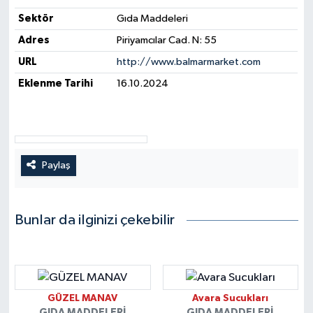
Sektör
Gıda Maddeleri
Yerel Yönetimler
Adres
Piriyamcılar Cad. N: 55
URL
http://www.balmarmarket.com
DÜNYA
Eklenme Tarihi
16.10.2024
YEREL
Paylaş
Bunlar da ilginizi çekebilir
GÜZEL MANAV
Avara Sucukları
GIDA MADDELERI
GIDA MADDELERI