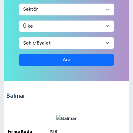
Medya
Sağlık
Sinema
Sivil Toplum
Ara
Siyaset
Spor
Balmar
Tarım
Turizm
Yaşam
Firma Kodu
#38