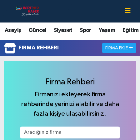
Asayiş
Bartın Nöbetçi Eczaneler
Asayiş
Güncel
Siyaset
Spor
Yaşam
Eğitim
Bartın Hakkında
Bartın Hava Durumu
FIRMA REHBERI
FIRMA EKLE
Çevre
Bartin Namaz Vakitleri
Eğitim
Bartın Trafik Yoğunluk Haritası
Firma Rehberi
Ekonomi
Süper Lig Puan Durumu ve Fikstür
Firmanızı ekleyerek firma
rehberinde yerinizi alabilir ve daha
Güncel
Tüm Manşetler
fazla kişiye ulaşabilirsiniz.
Kültür-Sanat
Son Dakika Haberleri
Magazin
Haber Arşivi