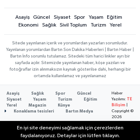
Asayiş
Güncel
Siyaset
Spor
Yaşam
Eğitim
Ekonomi
Sağlık
Sivil Toplum
Turizm
Yerel
Sitede yayınlanan içerik ve yorumlardan yazarları sorumludur.
Yayınlanan yorumlardan Bartın Son Dakika Haberleri | Bartın Haber |
Bartın İnfo sorumlu tutulamaz. Sitedeki tüm harici linkler ayrı bir
sayfada açılır. Sitemizde yayınlanan haber, köşe yazıları ve
fotoğraflar izin alınmaksızın kaynak gösterilse dahi, herhangi bir
ortamda kullanılamaz ve yayınlanamaz
Haber
Asayiş
Sağlık
Spor
Güncel
Yazılımı:
TE
Siyaset
Yaşam
Turizm
Eğitim
Bilişim
|
Yerel
Magazin
Künye
Copyright ©
Konaklama tesisleri
Bartın Medya
2026
En iyi site deneyimi sağlamak için çerezlerden
Bartın Aile Kampı İçin Başvurular Sona
10:24
faydalanıyoruz. Detaylar için lütfen tıklayın.