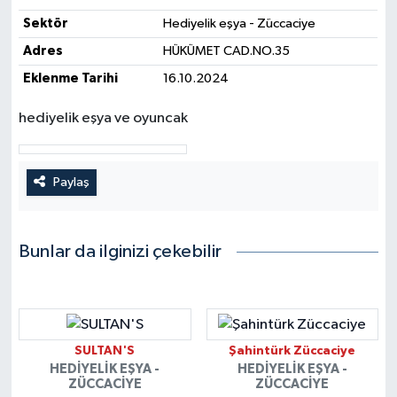
Sektör
Hediyelik eşya - Züccaciye
Yerel Yönetimler
Adres
HÜKÜMET CAD.NO.35
Eklenme Tarihi
16.10.2024
DÜNYA
hediyelik eşya ve oyuncak
YEREL
Paylaş
Bunlar da ilginizi çekebilir
SULTAN'S
Şahintürk Züccaciye
HEDIYELIK EŞYA -
HEDIYELIK EŞYA -
ZÜCCACIYE
ZÜCCACIYE