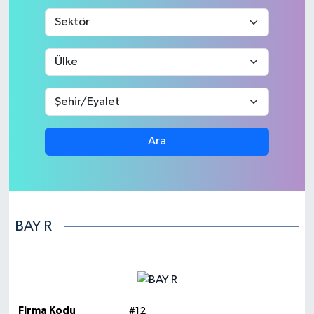
Medya
Sağlık
Sinema
Sivil Toplum
Ara
Siyaset
Spor
BAY R
Tarım
Turizm
Yaşam
Firma Kodu
#12