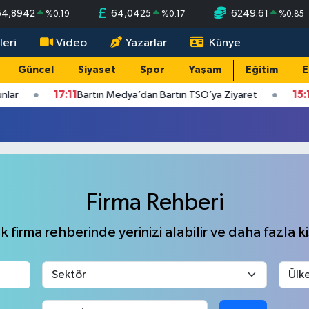
54,8942
64,0425
6249.61
%
0.19
%
0.17
%
0.85
leri
Video
Yazarlar
Künye
Güncel
Siyaset
Spor
Yaşam
Eğitim
E
ar
17:11
Bartın Medya’dan Bartın TSO’ya Ziyaret
15:17
Firma Rehberi
 firma rehberinde yerinizi alabilir ve daha fazla kiş