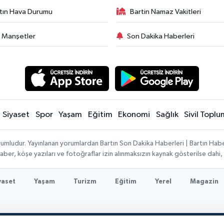
tın Hava Durumu
Bartin Namaz Vakitleri
 Manşetler
Son Dakika Haberleri
Siyaset
Spor
Yaşam
Eğitim
Ekonomi
Sağlık
Sivil Toplu
rumludur. Yayınlanan yorumlardan Bartın Son Dakika Haberleri | Bartın Haber
n haber, köşe yazıları ve fotoğraflar izin alınmaksızın kaynak gösterilse da
yaset
Yaşam
Turizm
Eğitim
Yerel
Magazin