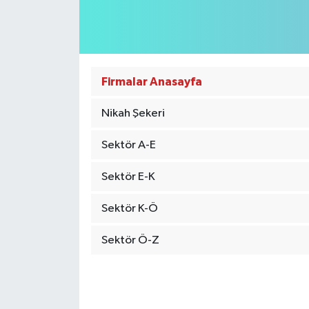
Medya
Sağlık
Firmalar Anasayfa
Sinema
Nikah Şekeri
Sivil Toplum
Sektör A-E
Siyaset
Sektör E-K
Spor
Sektör K-Ö
Tarım
Sektör Ö-Z
Turizm
Yaşam