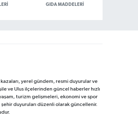
LERI
GIDA MADDELERI
k kazaları, yerel gündem, resmi duyurular ve
le ve Ulus ilçelerinden güncel haberler hızlı
yal yaşam, turizm gelişmeleri, ekonomi ve spor
 şehir duyuruları düzenli olarak güncellenir.
udur.