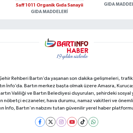
GIDA MADDE
Saff 1011 Organik Gıda Sanayii
GIDA MADDELERI
e Şehir Rehberi Bartın’da yaşanan son dakika gelişmeleri, trafi
ın İnfo’da. Bartın merkez başta olmak üzere Amasra, Kurucaşi
 Bartın Valiliği ve Bartın Belediyesi duyuruları, şehirdeki sos
rtın nöbetçi eczaneler, hava durumu, namaz vakitleri ve önemli
ın İnfo, Bartın’ın nabzını tutan güvenilir yerel haber platform