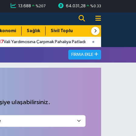
13.688
64.031,28
%
207
%
0.33
konomi
Sağlık
Sivil Toplum
Turizm
Yerel
Vali Yardımcısına Çarpmak Pahalıya Patladı
09:08
Bartın ANALİ
FIRMA EKLE
iye ulaşabilirsiniz.