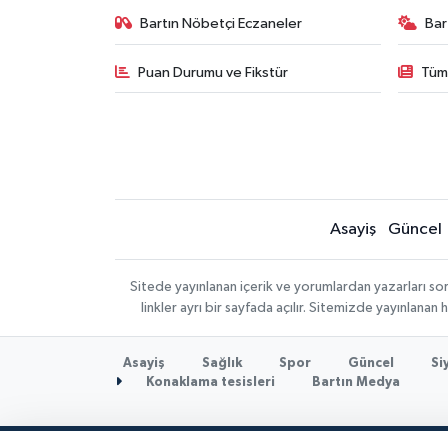
Bartın Nöbetçi Eczaneler
Bar
Puan Durumu ve Fikstür
Tüm
Asayiş
Güncel
Sitede yayınlanan içerik ve yorumlardan yazarları so
linkler ayrı bir sayfada açılır. Sitemizde yayınlana
Asayiş
Sağlık
Spor
Güncel
Si
Konaklama tesisleri
Bartın Medya