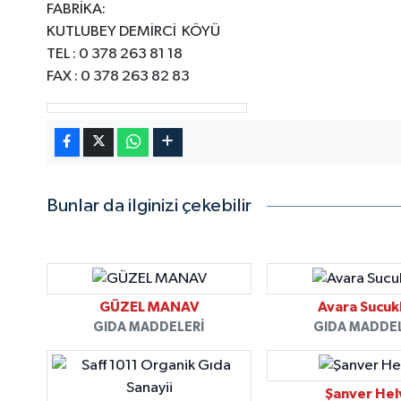
FABRİKA:
KUTLUBEY DEMİRCİ KÖYÜ
TEL : 0 378 263 81 18
FAX : 0 378 263 82 83
Bunlar da ilginizi çekebilir
GÜZEL MANAV
Avara Sucukl
GIDA MADDELERI
GIDA MADDE
Şanver Hel