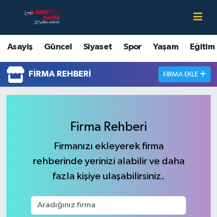
Asayiş
Bartın Nöbetçi Eczaneler
Asayiş
Güncel
Siyaset
Spor
Yaşam
Eğitim
Bartın Hakkında
Bartın Hava Durumu
FIRMA REHBERI
FIRMA EKLE
Çevre
Bartin Namaz Vakitleri
Eğitim
Bartın Trafik Yoğunluk Haritası
Firma Rehberi
Ekonomi
Süper Lig Puan Durumu ve Fikstür
Firmanızı ekleyerek firma
rehberinde yerinizi alabilir ve daha
Güncel
Tüm Manşetler
fazla kişiye ulaşabilirsiniz.
Kültür-Sanat
Son Dakika Haberleri
Magazin
Haber Arşivi