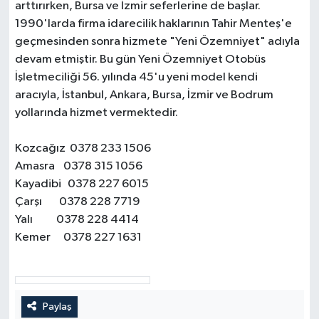
arttırırken, Bursa ve İzmir seferlerine de başlar.
1990'larda firma idarecilik haklarının Tahir Menteş'e
geçmesinden sonra hizmete "Yeni Özemniyet" adıyla
devam etmiştir. Bu gün Yeni Özemniyet Otobüs
İşletmeciliği 56. yılında 45'u yeni model kendi
aracıyla, İstanbul, Ankara, Bursa, İzmir ve Bodrum
yollarında hizmet vermektedir.
Kozcağız 0378 233 1506
Amasra 0378 315 1056
Kayadibi 0378 227 6015
Çarşı 0378 228 7719
Yalı 0378 228 4414
Kemer 0378 227 1631
Paylaş