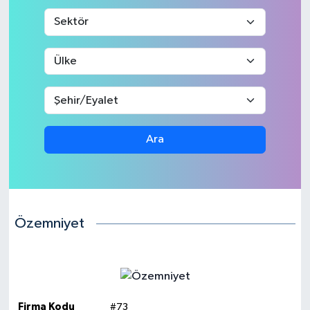
Medya
Sağlık
Sinema
Sivil Toplum
Ara
Siyaset
Spor
Özemniyet
Tarım
Turizm
Yaşam
Firma Kodu
#73