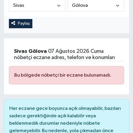
Medya
Paylaş
Sağlık
Sinema
Sivas
Gölova
07 Ağustos 2026 Cuma
Sivil Toplum
nöbetçi eczane adres, telefon ve konumları
Siyaset
Bu bölgede nöbetçi bir eczane bulunamadı.
Spor
Tarım
Her eczane gece boyunca açık olmayabilir, bazıları
sadece gerektiğinde açık kalabilir veya
Turizm
beklenmedik durumlar nedeniyle nöbete
gelemeyebilir. Bu nedenle, yola çıkmadan önce
Yaşam