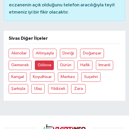
eczanenin açık olduğunu telefon aracılığıyla teyit
etmeniz iyi bir fikir olacaktır.
Yerel Yönetimler
DÜNYA
Sivas Diğer İlçeler
YEREL
Akincilar
Altinyayla
Divriği
Doğanşar
Gemerek
Gölova
Gürün
Hafik
İmranli
Kangal
Koyulhisar
Merkez
Suşehri
Şarkişla
Ulaş
Yildizeli
Zara