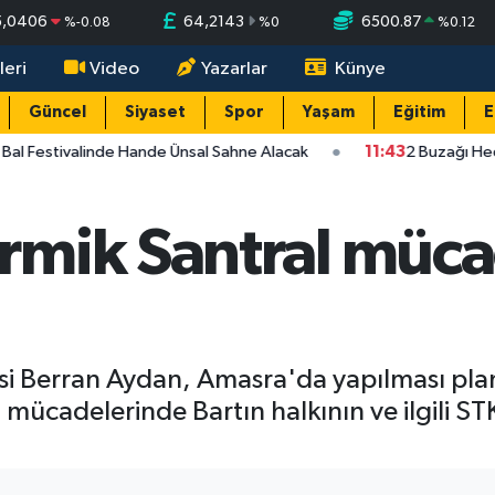
5,0406
64,2143
6500.87
%
-0.08
%
0
%
0.12
leri
Video
Yazarlar
Künye
Güncel
Siyaset
Spor
Yaşam
Eğitim
E
Bal Festivalinde Hande Ünsal Sahne Alacak
11:43
2 Buzağı Hedi
mik Santral müca
i Berran Aydan, Amasra'da yapılması plan
lı mücadelerinde Bartın halkının ve ilgili 