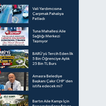
Vali Yardımcısına
Çarpmak Pahalıya
Patladı
Tuna Mahallesi Aile
Sağlığı Merkezi
Taşınıyor
BARÜ’yü Tercih Eden İlk
5 Bin Öğrenciye Aylık
25 Bin TL Burs
Amasra Belediye
Başkanı Çakır CHP'den
istifa edecek mi?
Bartın Aile Kampı İçin