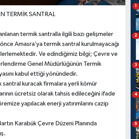
1
N TERMİK SANTRAL
lanan termik santralla ilgili bazı gelişmeler
2
ha önce Amasra’ya termik santral kurulmayacağı
ilerlemektedir. Ve edindiğimiz bilgi; Çevre ve
eğerlendirme Genel Müdürlüğünün Termik
3
yasını kabul ettiği yönündedir.
 santral kuracak firmalara yerli kömür
ının ücretsiz olarak tahsis edileceğini ifade
4
emize yapılacak enerji yatırımlarını cazip
artın Karabük Çevre Düzeni Planında
5
ış.