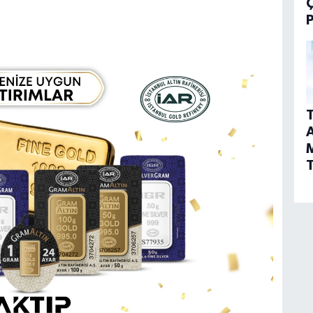
P
T
A
T