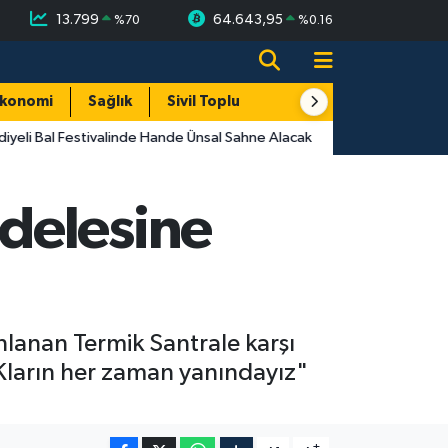
13.799
64.643,95
%
70
%
0.16
konomi
Sağlık
Sivil Toplum
Turizm
Yerel
yeli Bal Festivalinde Hande Ünsal Sahne Alacak
delesine
lanan Termik Santrale karşı
STKların her zaman yanındayız"
-
+