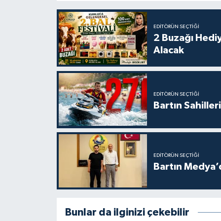
EDITÖRÜN SEÇTIĞI
2 Buzağı Hediy
Alacak
EDITÖRÜN SEÇTIĞI
Bartın Sahille
EDITÖRÜN SEÇTIĞI
Bartın Medya’
Bunlar da ilginizi çekebilir