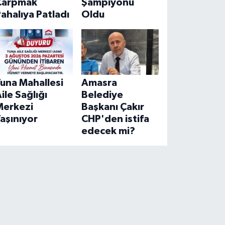
Çarpmak
Şampiyonu
ahalıya Patladı
Oldu
una Mahallesi
Amasra
ile Sağlığı
Belediye
Merkezi
Başkanı Çakır
aşınıyor
CHP'den istifa
edecek mi?