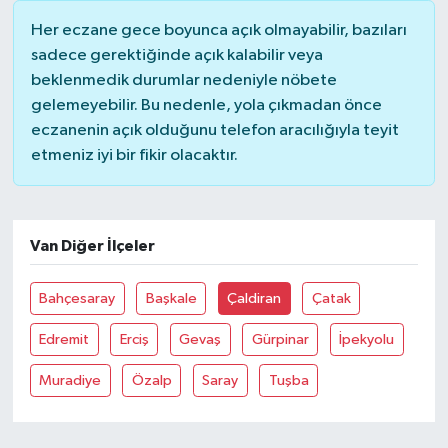
Her eczane gece boyunca açık olmayabilir, bazıları
Yerel Yönetimler
sadece gerektiğinde açık kalabilir veya
beklenmedik durumlar nedeniyle nöbete
DÜNYA
gelemeyebilir. Bu nedenle, yola çıkmadan önce
eczanenin açık olduğunu telefon aracılığıyla teyit
YEREL
etmeniz iyi bir fikir olacaktır.
Van Diğer İlçeler
Bahçesaray
Başkale
Çaldiran
Çatak
Edremit
Erciş
Gevaş
Gürpinar
İpekyolu
Muradiye
Özalp
Saray
Tuşba