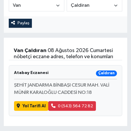
Medya
Paylaş
Sağlık
Sinema
Van
Çaldıran
08 Ağustos 2026 Cumartesi
Sivil Toplum
nöbetçi eczane adres, telefon ve konumları
Siyaset
Atabay Eczanesi
Çaldıran
Spor
ŞEHİT JANDARMA BİNBAŞI CESUR MAH. VALİ
MÜNİR KARALOĞLU CADDESİ NO:18
Tarım
Yol Tarifi Al
0 (543) 564 72 82
Turizm
Yaşam