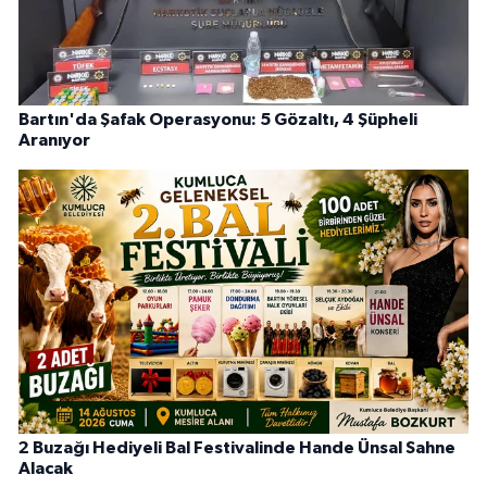
Bartın'da Şafak Operasyonu: 5 Gözaltı, 4 Şüpheli
Aranıyor
2 Buzağı Hediyeli Bal Festivalinde Hande Ünsal Sahne
Alacak