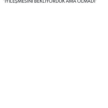
'İYİLEŞMESİNİ BEKLİYORDUK AMA OLMADI'