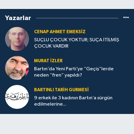
Yazarlar
CENAP AHMET EMEKSİZ
SUÇLU ÇOCUK YOKTUR; SUÇA İTİLMİŞ
ÇOCUK VARDIR
MURAT İZLER
Bartın’da Yeni Parti’ye “Geçiş”lerde
neden “fren” yapıldı?
BARTINLI TARIH GURMESI
9 erkek ile 3 kadının Bartın’a sürgün
edilmelerine...