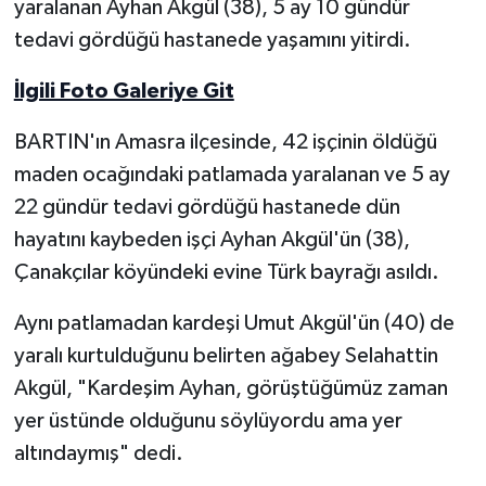
yaralanan Ayhan Akgül (38), 5 ay 10 gündür
tedavi gördüğü hastanede yaşamını yitirdi.
Yerel Yönetimler
İlgili Foto Galeriye Git
DÜNYA
BARTIN'ın Amasra ilçesinde, 42 işçinin öldüğü
YEREL
maden ocağındaki patlamada yaralanan ve 5 ay
22 gündür tedavi gördüğü hastanede dün
hayatını kaybeden işçi Ayhan Akgül'ün (38),
Çanakçılar köyündeki evine Türk bayrağı asıldı.
Aynı patlamadan kardeşi Umut Akgül'ün (40) de
yaralı kurtulduğunu belirten ağabey Selahattin
Akgül, "Kardeşim Ayhan, görüştüğümüz zaman
yer üstünde olduğunu söylüyordu ama yer
altındaymış" dedi.