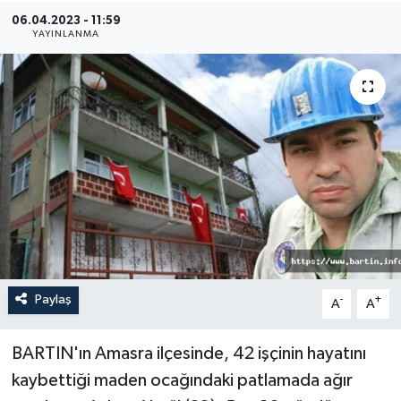
06.04.2023 - 11:59
Medya
YAYINLANMA
Sağlık
Sinema
Sivil Toplum
Siyaset
Spor
Paylaş
-
+
A
A
Tarım
Turizm
BARTIN'ın Amasra ilçesinde, 42 işçinin hayatını
kaybettiği maden ocağındaki patlamada ağır
Yaşam