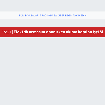
TÜM PIYASALARI TRADINGVIEW ÜZERINDEN TAKIP EDIN
Elektrik arızasını onanırken akıma kapılan işçi öl
15:21 |
Fındık üreticisinin beklediği haber: TMO fiyatı aç
22:22 |