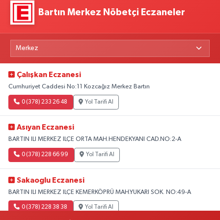
Bartın Merkez Nöbetçi Eczaneler
Çalışkan Eczanesi
Cumhuriyet Caddesi No:11 Kozcağız Merkez Bartın
0 (378) 233 26 48
Yol Tarifi Al
Asıyan Eczanesi
BARTIN ILI MERKEZ ILÇE ORTA MAH.HENDEKYANI CAD.NO:2-A
0 (378) 228 66 99
Yol Tarifi Al
Sakaoglu Eczanesi
BARTIN ILI MERKEZ ILÇE KEMERKÖPRÜ MAH.YUKARI SOK. NO:49-A
0 (378) 228 38 38
Yol Tarifi Al