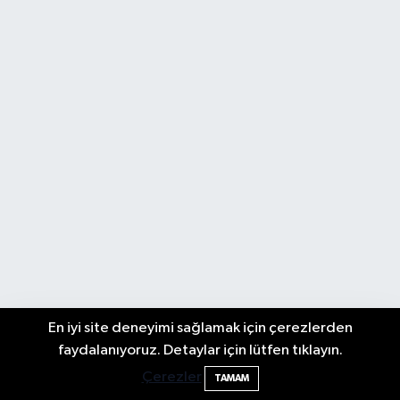
En iyi site deneyimi sağlamak için çerezlerden
Fındık üreticisinin beklediği haber: TMO
22:22
faydalanıyoruz. Detaylar için lütfen tıklayın.
fiyatı açıkladı
Çerezler
TAMAM