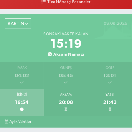
Tüm Nöbetçi Eczaneler
BARTIN
08.08.2026
SONRAKI VAKTE KALAN
15:18
Akşam Namazı
İMSAK
GÜNEŞ
ÖĞLE
04:02
05:45
13:01
İKINDI
AKŞAM
YATSI
16:54
20:08
21:43
Aylık Vakitler