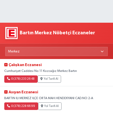
Bartın Merkez Nöbetçi Eczaneler
Çalışkan Eczanesi
Cumhuriyet Caddesi No:11 Kozcağız Merkez Bartın
0 (378) 233 26 48
Yol Tarifi Al
Asıyan Eczanesi
BARTIN ILI MERKEZ ILÇE ORTA MAH.HENDEKYANI CAD.NO:2-A
0 (378) 228 66 99
Yol Tarifi Al