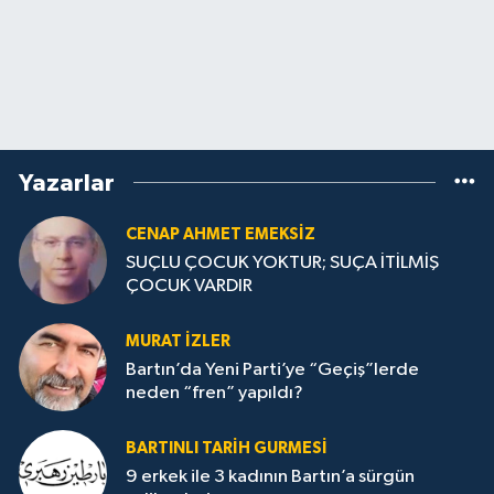
Yazarlar
CENAP AHMET EMEKSİZ
SUÇLU ÇOCUK YOKTUR; SUÇA İTİLMİŞ
ÇOCUK VARDIR
MURAT İZLER
Bartın’da Yeni Parti’ye “Geçiş”lerde
neden “fren” yapıldı?
BARTINLI TARIH GURMESI
9 erkek ile 3 kadının Bartın’a sürgün