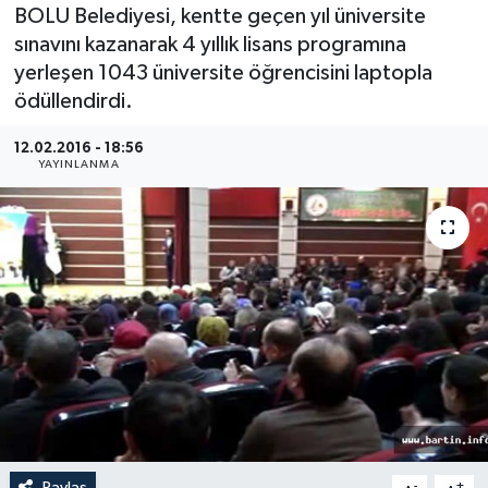
BOLU Belediyesi, kentte geçen yıl üniversite
Medya
sınavını kazanarak 4 yıllık lisans programına
yerleşen 1043 üniversite öğrencisini laptopla
Sağlık
ödüllendirdi.
Sinema
12.02.2016 - 18:56
YAYINLANMA
Sivil Toplum
Siyaset
Spor
Tarım
Turizm
Yaşam
Paylaş
-
+