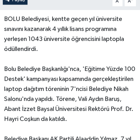
A
A
Yerel Yönetimler
BOLU Belediyesi, kentte geçen yıl üniversite
sınavını kazanarak 4 yıllık lisans programına
DÜNYA
yerleşen 1043 üniversite öğrencisini laptopla
YEREL
ödüllendirdi.
Bolu Belediye Başkanlığı'nca, 'Eğitime Yüzde 100
Destek' kampanyası kapsamında gerçekleştirilen
laptop dağıtım töreninin 7'ncisi Belediye Nikah
Salonu'nda yapıldı. Törene, Vali Aydın Baruş,
Abant İzzet Baysal Üniversitesi Rektörü Prof. Dr.
Hayri Coşkun da katıldı.
Belediye Başkanı AK Partili Alaaddin Yılmaz, 7 yıl