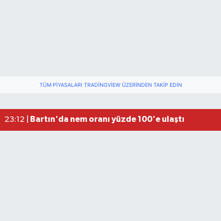
TÜM PIYASALARI TRADINGVIEW ÜZERINDEN TAKIP EDIN
Fındık üreticisinin beklediği haber: TMO fiyatı aç
22:22 |
Elektrik arızasını onanırken akıma kapılan işçi öl
15:21 |
Bartın'da nem oranı yüzde 100'e ulaştı
23:12 |