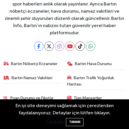
spor haberleri anlık olarak yayınlanır. Ayrıca Bartın
nöbetçi eczaneler, hava durumu, namaz vakitleri ve
önemli şehir duyuruları düzenli olarak güncellenir. Bartın
İnfo, Bartın’ın nabzını tutan güvenilir yerel haber
platformudur.
Bartın Nöbetçi Eczaneler
Bartın Hava Durumu
Bartin Namaz Vakitleri
Bartın Trafik Yoğunluk
Haritası
Puan Durumu ve Fikstür
Tüm Manşetler
En iyi site deneyimi sağlamak için çerezlerden
Son Dakika Haberleri
Haber Arşivi
faydalanıyoruz. Detaylar için lütfen tıklayın.
Bartın'da nem oranı yüzde 100'e ulaştı
23:12
Çerezler
TAMAM