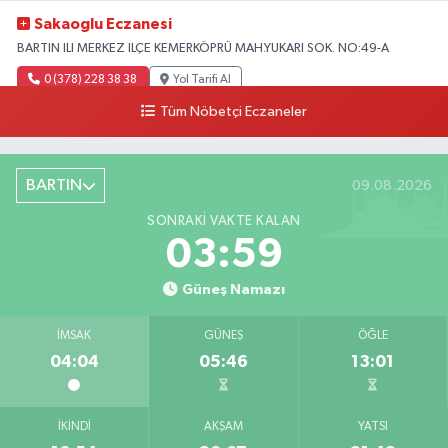
Sakaoglu Eczanesi
BARTIN ILI MERKEZ ILÇE KEMERKÖPRÜ MAH.YUKARI SOK. NO:49-A
0 (378) 228 38 38
Yol Tarifi Al
Tüm Nöbetçi Eczaneler
BARTIN
09.08.2026
SONRAKI VAKTE KALAN
03:58
Güneş Namazı
İMSAK
GÜNEŞ
ÖĞLE
04:04
05:46
13:01
İKINDI
AKŞAM
YATSI