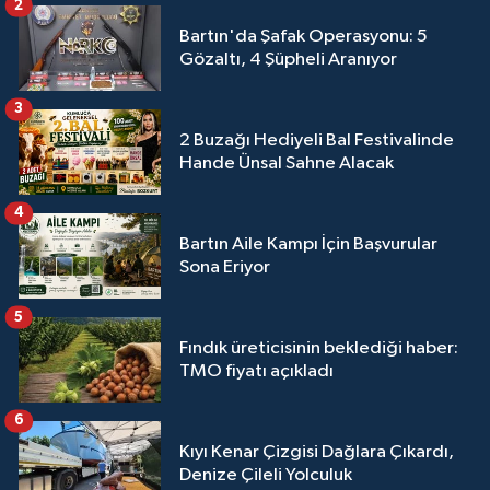
2
Bartın'da Şafak Operasyonu: 5
Gözaltı, 4 Şüpheli Aranıyor
3
2 Buzağı Hediyeli Bal Festivalinde
Hande Ünsal Sahne Alacak
4
Bartın Aile Kampı İçin Başvurular
Sona Eriyor
5
Fındık üreticisinin beklediği haber:
TMO fiyatı açıkladı
6
Kıyı Kenar Çizgisi Dağlara Çıkardı,
Denize Çileli Yolculuk