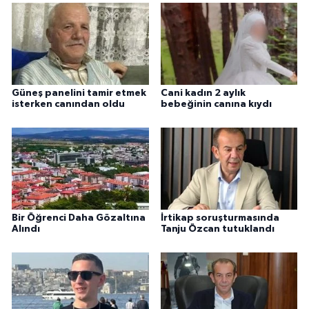
Güneş panelini tamir etmek
Cani kadın 2 aylık
isterken canından oldu
bebeğinin canına kıydı
Bir Öğrenci Daha Gözaltına
İrtikap soruşturmasında
Alındı
Tanju Özcan tutuklandı