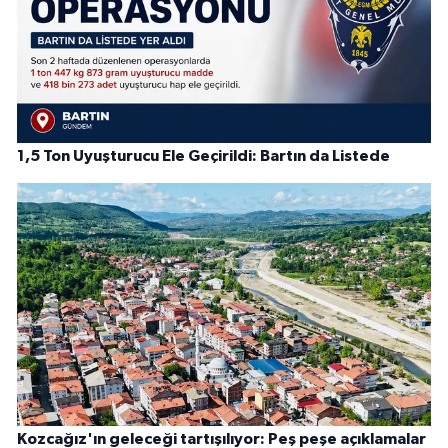
1,5 Ton Uyuşturucu Ele Geçirildi: Bartın da Listede
Kozcağız'ın geleceği tartışılıyor: Peş peşe açıklamalar