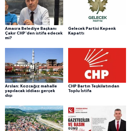
Amasra Belediye Başkanı
Gelecek Partisi Kepenk
Çakır CHP'den istifa edecek
Kapattı
mi?
Arslan: Kozcağız mahalle
CHP Bartın Teşkilatından
yapılacak iddiası gerçek
Toplu İstifa
dışı