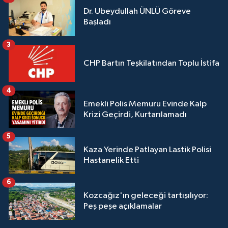
Dr. Ubeydullah ÜNLÜ Göreve
Başladı
3
CHP Bartın Teşkilatından Toplu İstifa
4
Emekli Polis Memuru Evinde Kalp
Krizi Geçirdi, Kurtarılamadı
5
Kaza Yerinde Patlayan Lastik Polisi
Hastanelik Etti
6
Kozcağız'ın geleceği tartışılıyor:
Peş peşe açıklamalar