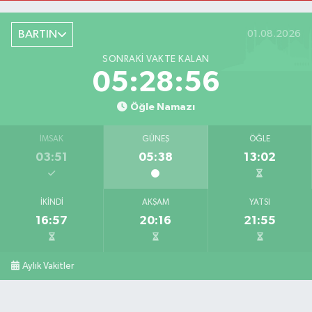
BARTIN
01.08.2026
SONRAKI VAKTE KALAN
05:28:55
Öğle Namazı
İMSAK
GÜNEŞ
ÖĞLE
03:51
05:38
13:02
İKINDI
AKŞAM
YATSI
16:57
20:16
21:55
Aylık Vakitler