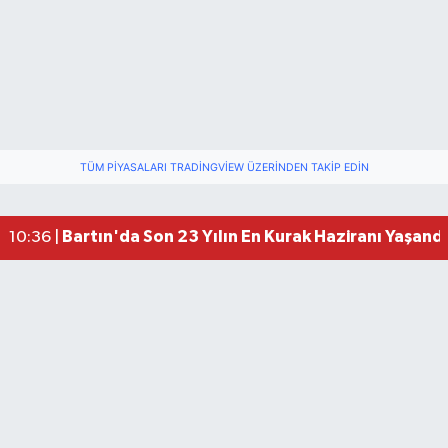
TÜM PIYASALARI TRADINGVIEW ÜZERINDEN TAKIP EDIN
Amasra Belediye Başkanı Çakır CHP'den istifa e
23:14 |
Bartın'da Son 23 Yılın En Kurak Haziranı Yaşandı
10:36 |