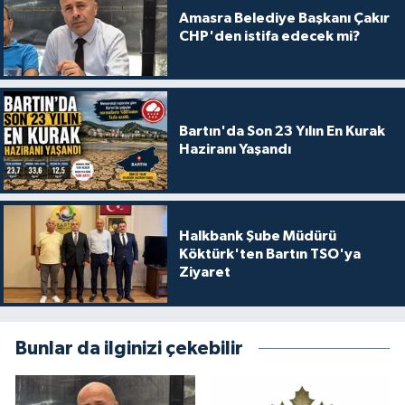
Amasra Belediye Başkanı Çakır
CHP'den istifa edecek mi?
Bartın'da Son 23 Yılın En Kurak
Haziranı Yaşandı
Halkbank Şube Müdürü
Köktürk'ten Bartın TSO'ya
Ziyaret
Bunlar da ilginizi çekebilir