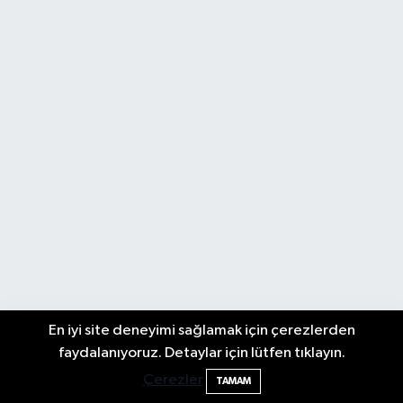
En iyi site deneyimi sağlamak için çerezlerden
Amasra Belediye Başkanı Çakır CHP'den
23:14
faydalanıyoruz. Detaylar için lütfen tıklayın.
istifa edecek mi?
Çerezler
TAMAM