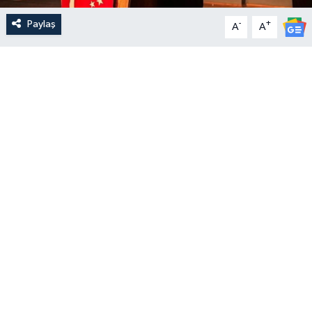
Paylaş
-
+
A
A
Yerel Yönetimler
DÜNYA
YEREL