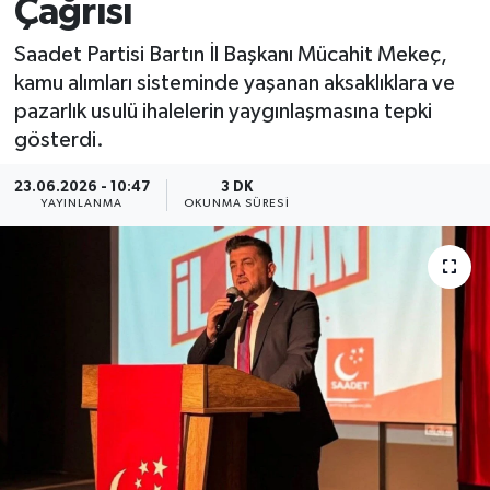
Çağrısı
Medya
Saadet Partisi Bartın İl Başkanı Mücahit Mekeç,
kamu alımları sisteminde yaşanan aksaklıklara ve
Sağlık
pazarlık usulü ihalelerin yaygınlaşmasına tepki
gösterdi.
Sinema
23.06.2026 - 10:47
3 DK
Sivil Toplum
YAYINLANMA
OKUNMA SÜRESI
Siyaset
Spor
Tarım
Turizm
Yaşam