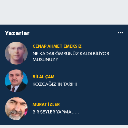
Yazarlar
CENAP AHMET EMEKSİZ
NE KADAR ÖMRÜNÜZ KALDI BİLİYOR
MUSUNUZ?
BILAL ÇAM
KOZCAĞIZ’IN TARİHİ
MURAT İZLER
BİR ŞEYLER YAPMALI…