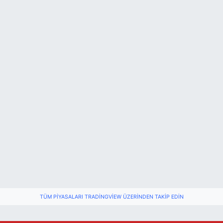
TÜM PIYASALARI TRADINGVIEW ÜZERINDEN TAKIP EDIN
Dr. Ubeydullah ÜNLÜ Göreve Başladı
14:22 |
Kaza Yerinde Patlayan Lastik Polisi Hastanelik Ett
11:31 |