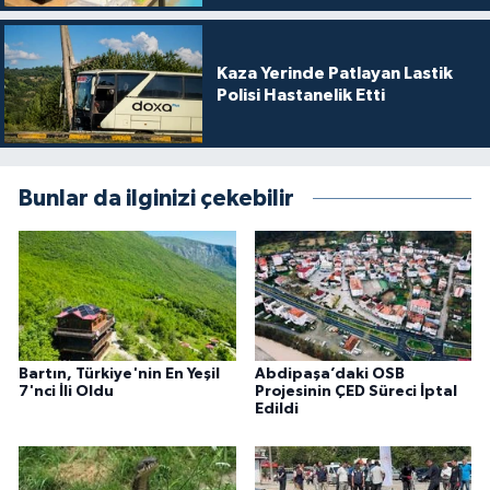
Kaza Yerinde Patlayan Lastik
Polisi Hastanelik Etti
Bunlar da ilginizi çekebilir
Bartın, Türkiye'nin En Yeşil
Abdipaşa’daki OSB
7'nci İli Oldu
Projesinin ÇED Süreci İptal
Edildi