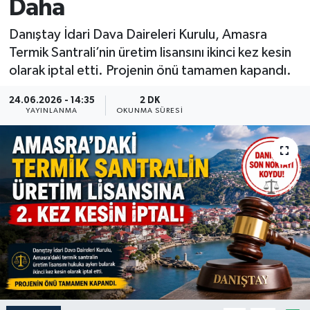
Daha
Medya
Danıştay İdari Dava Daireleri Kurulu, Amasra
Termik Santrali’nin üretim lisansını ikinci kez kesin
Sağlık
olarak iptal etti. Projenin önü tamamen kapandı.
Sinema
24.06.2026 - 14:35
2 DK
YAYINLANMA
OKUNMA SÜRESI
Sivil Toplum
Siyaset
Spor
Tarım
Turizm
Yaşam