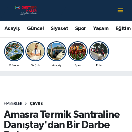
Asayiş
Bartın Nöbetçi Eczaneler
Asayiş
Güncel
Siyaset
Spor
Yaşam
Eğitim
Bartın Hakkında
Bartın Hava Durumu
Çevre
Bartin Namaz Vakitleri
Güncel
Sağlık
Asayiş
Spor
Foto
Eğitim
Bartın Trafik Yoğunluk Haritası
Ekonomi
Süper Lig Puan Durumu ve Fikstür
Güncel
Tüm Manşetler
HABERLER
ÇEVRE
Amasra Termik Santraline
Kültür-Sanat
Son Dakika Haberleri
Danıştay'dan Bir Darbe
Magazin
Haber Arşivi