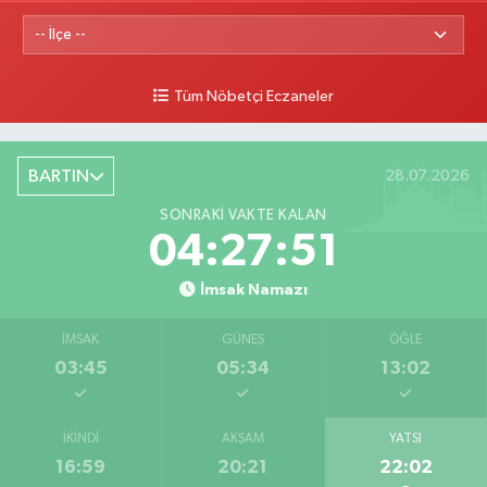
Tüm Nöbetçi Eczaneler
BARTIN
28.07.2026
SONRAKI VAKTE KALAN
04:27:50
İmsak Namazı
İMSAK
GÜNEŞ
ÖĞLE
03:45
05:34
13:02
İKINDI
AKŞAM
YATSI
16:59
20:21
22:02