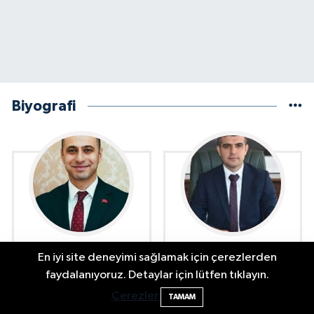
Biyografi
Ekrem Ender ERGÜN
Emre YEŞİLBAŞ Kimdir?
En iyi site deneyimi sağlamak için çerezlerden
Kimdir?
İl Özel İdare Akıllı Kavşağı İçin Çalışmalar
15:20
faydalanıyoruz. Detaylar için lütfen tıklayın.
Sürüyor
Çerezler
TAMAM