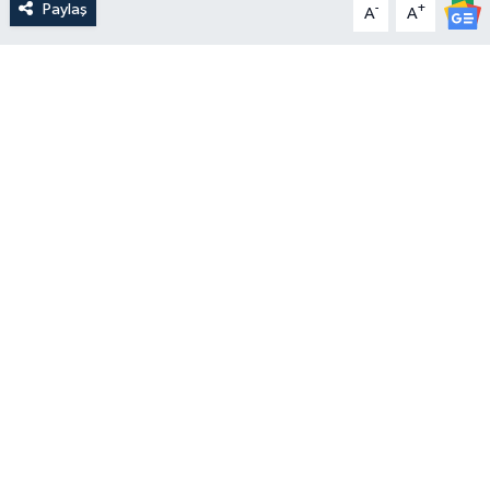
Paylaş
-
+
A
A
Yerel Yönetimler
DÜNYA
YEREL