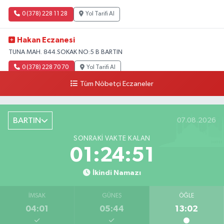
0 (378) 228 11 28
Yol Tarifi Al
Hakan Eczanesi
TUNA MAH. 844.SOKAK NO:5 B BARTIN
0 (378) 228 70 70
Yol Tarifi Al
Tüm Nöbetçi Eczaneler
BARTIN
07.08.2026
SONRAKI VAKTE KALAN
01:24:50
İkindi Namazı
İMSAK
GÜNEŞ
ÖĞLE
04:01
05:44
13:02