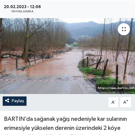
20.02.2023 - 12:06
Medya
YAYINLANMA
Sağlık
Sinema
Sivil Toplum
Siyaset
Spor
Paylaş
-
+
A
A
Tarım
Turizm
BARTIN’da sağanak yağış nedeniyle kar sularının
erimesiyle yükselen derenin üzerindeki 2 köye
Yaşam