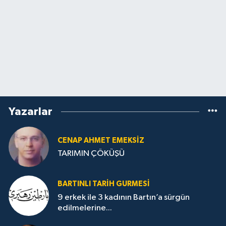
Yazarlar
CENAP AHMET EMEKSİZ
TARIMIN ÇÖKÜŞÜ
BARTINLI TARIH GURMESI
9 erkek ile 3 kadının Bartın’a sürgün
edilmelerine...