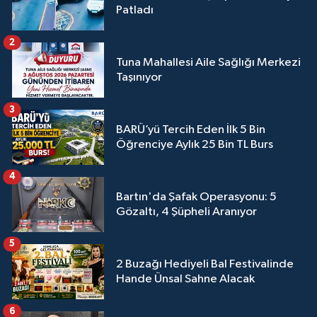
Patladı
2
Tuna Mahallesi Aile Sağlığı Merkezi
Taşınıyor
3
BARÜ’yü Tercih Eden İlk 5 Bin
Öğrenciye Aylık 25 Bin TL Burs
4
Bartın'da Şafak Operasyonu: 5
Gözaltı, 4 Şüpheli Aranıyor
5
2 Buzağı Hediyeli Bal Festivalinde
Hande Ünsal Sahne Alacak
6