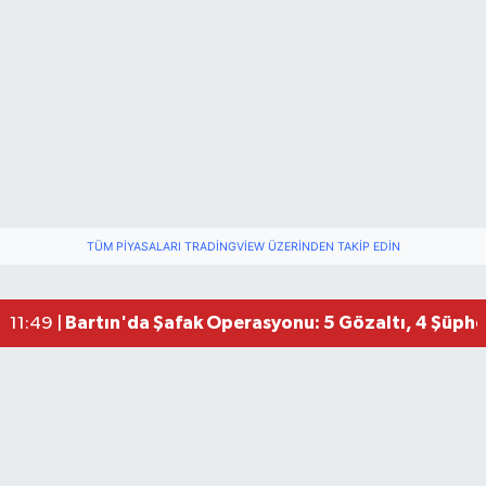
TÜM PIYASALARI TRADINGVIEW ÜZERINDEN TAKIP EDIN
Bartın'da Şafak Operasyonu: 5 Gözaltı, 4 Şüphel
11:49 |