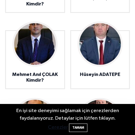
Kimdir?
Mehmet Anıl ÇOLAK
Hüseyin ADATEPE
Kimdir?
En iyi site deneyimi sağlamak için çerezlerden
Bartın'da Şafak Operasyonu: 5 Gözaltı, 4
11:49
faydalanıyoruz. Detaylar için lütfen tıklayın.
Şüpheli Aranıyor
Çerezler
TAMAM