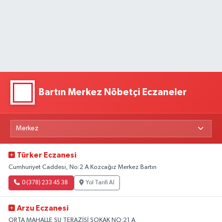
Bartın Merkez Nöbetçi Eczaneler
Türker Eczanesi
Cumhuriyet Caddesi, No:2 A Kozcağız Merkez Bartın
0 (378) 233 45 38
Yol Tarifi Al
Arzu Eczanesi
ORTA MAHALLE SU TERAZİSİ SOKAK NO:21 A