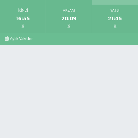
İKINDI
AKŞAM
YATSI
16:55
20:09
21:45
Aylık Vakitler