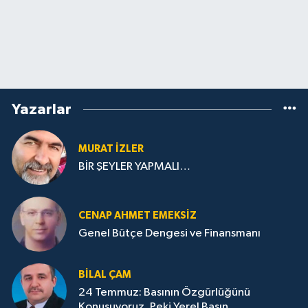
Yazarlar
MURAT İZLER
BİR ŞEYLER YAPMALI…
CENAP AHMET EMEKSİZ
Genel Bütçe Dengesi ve Finansmanı
BILAL ÇAM
24 Temmuz: Basının Özgürlüğünü
Konuşuyoruz, Peki Yerel Basın