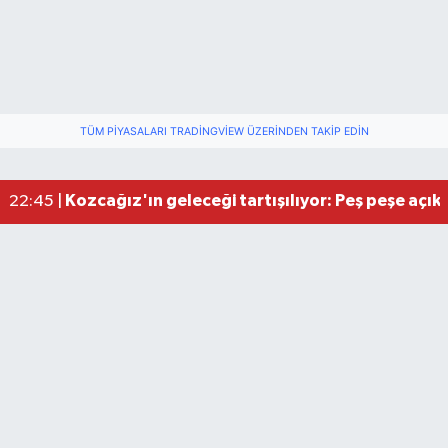
TÜM PIYASALARI TRADINGVIEW ÜZERINDEN TAKIP EDIN
Kozcağız'ın geleceği tartışılıyor: Peş peşe açık
22:45 |