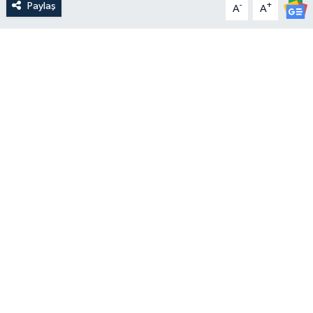
Paylaş
-
+
A
A
Yerel Yönetimler
DÜNYA
YEREL