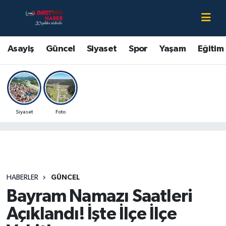
Asayiş
Bartın Nöbetçi Eczaneler
Asayiş
Güncel
Siyaset
Spor
Yaşam
Eğitim
Bartın Hakkında
Bartın Hava Durumu
Çevre
Bartin Namaz Vakitleri
Siyaset
Foto
Eğitim
Bartın Trafik Yoğunluk Haritası
Ekonomi
Süper Lig Puan Durumu ve Fikstür
Güncel
Tüm Manşetler
HABERLER
GÜNCEL
Bayram Namazı Saatleri
Kültür-Sanat
Son Dakika Haberleri
Açıklandı! İşte İlçe İlçe
Magazin
Haber Arşivi