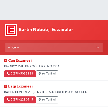
Bartın Nöbetçi Eczaneler
Can Eczanesi
KARAKÖY MAH.KADIOĞLU SOK.NO:22 A
0 (378) 502 38 38
Yol Tarifi Al
Ezgı Eczanesi
BARTIN ILI MERKEZ ILÇE KIRTEPE MAH.ARIFLER SOK. NO:13 A
0 (378) 228 05 45
Yol Tarifi Al