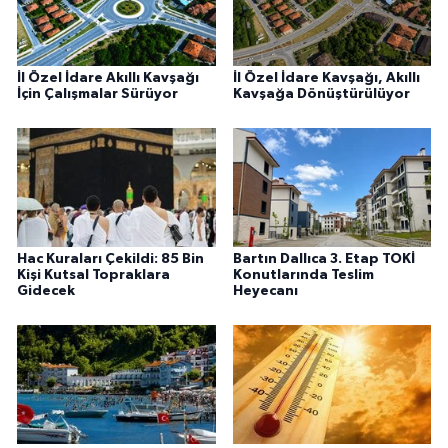
İl Özel İdare Akıllı Kavşağı
İl Özel İdare Kavşağı, Akıllı
İçin Çalışmalar Sürüyor
Kavşağa Dönüştürülüyor
Hac Kuraları Çekildi: 85 Bin
Bartın Dallıca 3. Etap TOKİ
Kişi Kutsal Topraklara
Konutlarında Teslim
Gidecek
Heyecanı