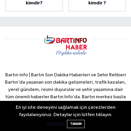
kimdir?
kimdir ?
Bartın info | Bartın Son Dakika Haberleri ve Şehir Rehberi
Bartın’da yaşanan son dakika gelişmeleri, trafik kazaları,
yerel gündem, resmi duyurular ve şehir yaşamına dair
tüm önemli haberler Bartın İnfo’da. Bartın merkez başta
olmak üzere Amasra, Kurucaşile ve Ulus ilçelerinden
En iyi site deneyimi sağlamak için çerezlerden
güncel haberler hızlı ve güvenilir şekilde okuyuculara
Kozcağız'ın geleceği tartışılıyor: Peş
22:45
faydalanıyoruz. Detaylar için lütfen tıklayın.
ulaştırılır. Bartın Valiliği ve Bartın Belediyesi duyuruları,
peşe açıklamalar
Çerezler
TAMAM
şehirdeki sosyal yaşam, turizm gelişmeleri, ekonomi ve