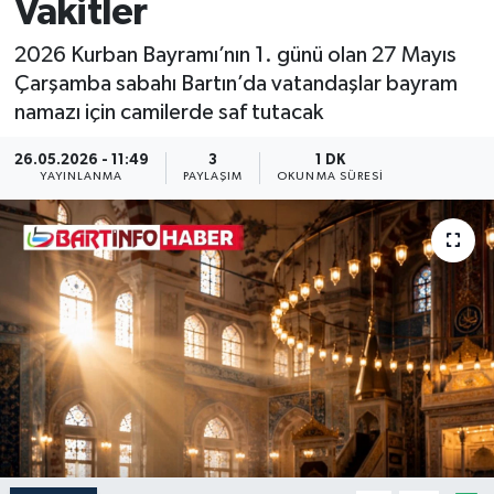
Vakitler
Medya
2026 Kurban Bayramı’nın 1. günü olan 27 Mayıs
Çarşamba sabahı Bartın’da vatandaşlar bayram
Sağlık
namazı için camilerde saf tutacak
Sinema
26.05.2026 - 11:49
3
1 DK
YAYINLANMA
PAYLAŞIM
OKUNMA SÜRESI
Sivil Toplum
Siyaset
Spor
Tarım
Turizm
Yaşam