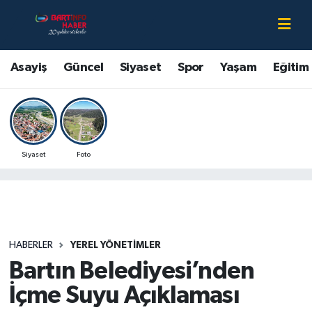
Asayiş
Bartın Nöbetçi Eczaneler
Asayiş
Güncel
Siyaset
Spor
Yaşam
Eğitim
Bartın Hakkında
Bartın Hava Durumu
Çevre
Bartin Namaz Vakitleri
Siyaset
Foto
Eğitim
Bartın Trafik Yoğunluk Haritası
Ekonomi
Süper Lig Puan Durumu ve Fikstür
Güncel
Tüm Manşetler
HABERLER
YEREL YÖNETIMLER
Bartın Belediyesi’nden
Kültür-Sanat
Son Dakika Haberleri
İçme Suyu Açıklaması
Magazin
Haber Arşivi