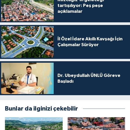
tartışılıyor: Peş peşe
açıklamalar
İl Özel İdare Akıllı Kavşağı İçin
Çalışmalar Sürüyor
Dr. Ubeydullah ÜNLÜ Göreve
Başladı
Bunlar da ilginizi çekebilir