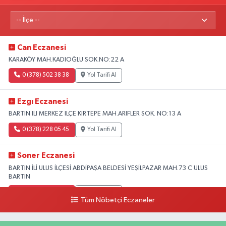
Can Eczanesi
KARAKÖY MAH.KADIOĞLU SOK.NO:22 A
0 (378) 502 38 38
Yol Tarifi Al
Ezgı Eczanesi
BARTIN ILI MERKEZ ILÇE KIRTEPE MAH.ARIFLER SOK. NO:13 A
0 (378) 228 05 45
Yol Tarifi Al
Soner Eczanesi
BARTIN İLİ ULUS İLÇESİ ABDİPAŞA BELDESİ YEŞİLPAZAR MAH.73 C ULUS
BARTIN
0 (378) 426 42 42
Yol Tarifi Al
Tüm Nöbetçi Eczaneler
Kaan Eczanesi