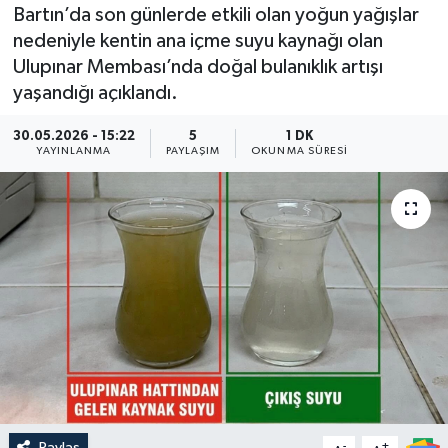
Bartın’da son günlerde etkili olan yoğun yağışlar
Medya
nedeniyle kentin ana içme suyu kaynağı olan
Ulupınar Membası’nda doğal bulanıklık artışı
Sağlık
yaşandığı açıklandı.
Sinema
30.05.2026 - 15:22
5
1 DK
YAYINLANMA
PAYLAŞIM
OKUNMA SÜRESI
Sivil Toplum
Siyaset
Spor
Tarım
Turizm
Yaşam
Paylaş
-
+