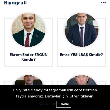
Biyografi
Ekrem Ender ERGÜN
Emre YEŞİLBAŞ Kimdir?
Kimdir?
En iyi site deneyimi sağlamak için çerezlerden
Kozcağız'ın geleceği tartışılıyor: Peş
22:45
faydalanıyoruz. Detaylar için lütfen tıklayın.
peşe açıklamalar
Çerezler
TAMAM