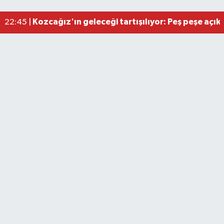
Kozcağız'ın geleceği tartışılıyor: Peş peşe açık
22:45 |