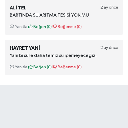
2 ay önce
ALI TEL
BARTINDA SU ARITMA TESİSİ YOK MU
Yanıtla
Beğen (
0
)
Beğenme (
0
)
2 ay önce
HAYRET YANI
Yani bi süre daha temiz su içemeyeceğiz.
Yanıtla
Beğen (
0
)
Beğenme (
0
)