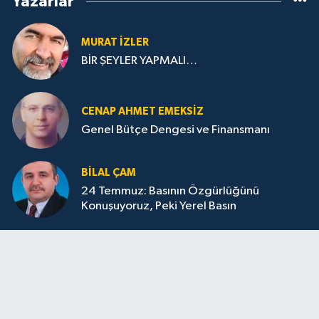
Yazarlar
MURAT İZLER
BİR ŞEYLER YAPMALI…
CENAP AHMET EMEKSİZ
Genel Bütçe Dengesi ve Finansmanı
BILAL ÇAM
24 Temmuz: Basının Özgürlüğünü
Konuşuyoruz, Peki Yerel Basın