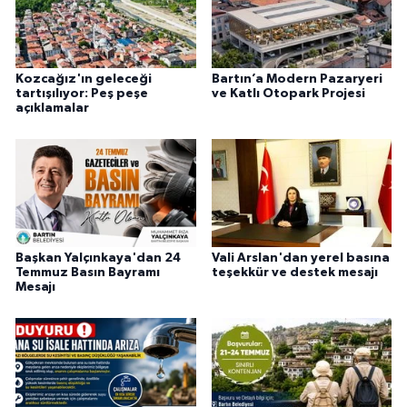
Kozcağız'ın geleceği
Bartın’a Modern Pazaryeri
tartışılıyor: Peş peşe
ve Katlı Otopark Projesi
açıklamalar
Başkan Yalçınkaya'dan 24
Vali Arslan'dan yerel basına
Temmuz Basın Bayramı
teşekkür ve destek mesajı
Mesajı