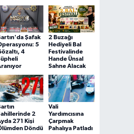
artın'da Şafak
2 Buzağı
Operasyonu: 5
Hediyeli Bal
özaltı, 4
Festivalinde
Şüpheli
Hande Ünsal
Aranıyor
Sahne Alacak
artın
Vali
ahillerinde 2
Yardımcısına
yda 271 Kişi
Çarpmak
Ölümden Döndü
Pahalıya Patladı