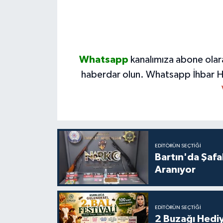
Whatsapp
kanalımıza abone olar
haberdar olun.
Whatsapp İhbar H
EDITÖRÜN SEÇTIĞI
Bartın'da Şafa
Aranıyor
EDITÖRÜN SEÇTIĞI
2 Buzağı Hediy