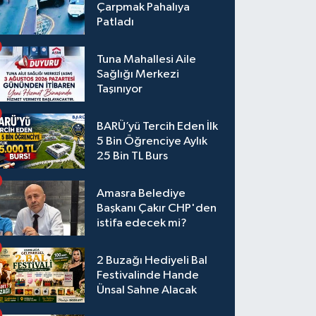
Çarpmak Pahalıya
Patladı
Tuna Mahallesi Aile
Sağlığı Merkezi
Taşınıyor
BARÜ’yü Tercih Eden İlk
5 Bin Öğrenciye Aylık
25 Bin TL Burs
Amasra Belediye
Başkanı Çakır CHP'den
istifa edecek mi?
2 Buzağı Hediyeli Bal
Festivalinde Hande
Ünsal Sahne Alacak