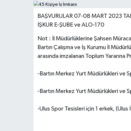
Medya
BAŞVURULAR 07-08 MART 2023 TA
İŞKUR E-ŞUBE ve ALO-170
Sağlık
Not : İl Müdürlüklerine Şahsen Müraca
Sinema
Bartın Çalışma ve İş Kurumu İl Müdürlü
Sivil Toplum
arasında imzalanan Toplum Yararına 
Siyaset
-Bartın Merkez Yurt Müdürlükleri ve Spo
Spor
-Bartın Merkez Yurt Müdürlükleri ve Sp
Tarım
-Ulus Spor Tesisleri için 1 erkek, (Ulus
Turizm
Yaşam