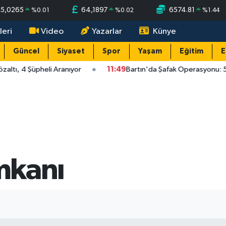
55,0265
64,1897
6574.81
%
0.01
%
0.02
%
1.44
leri
Video
Yazarlar
Künye
Güncel
Siyaset
Spor
Yaşam
Eğitim
E
ltı, 4 Şüpheli Aranıyor
11:49
Bartın'da Şafak Operasyonu: 5 G
İmkanı