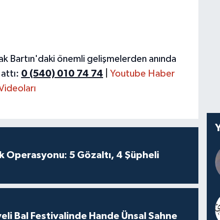
ak Bartın'daki önemli gelişmelerden anında
attı:
0 (540) 010 74 74
|
Youtube Haber
Videoları
k Operasyonu: 5 Gözaltı, 4 Şüpheli
eli Bal Festivalinde Hande Ünsal Sahne