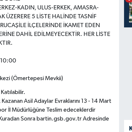
ERKEZ-KADIN, ULUS-ERKEK, AMASRA-
K ÜZERERE 5 LİSTE HALİNDE TASNİF
URUCAŞİLE İLÇELERİNDE İKAMET EDEN
RİNE DAHİL EDİLMEYECEKTİR. HER LİSTE
KTIR.
 10:00
erkezi (Ömertepesi Mevkii)
atılabilir.
azanan Asil Adaylar Evraklarını 13 - 14 Mart
por İl Müdürlüğüne Teslim edeceklerdir
r Kuradan Sonra bartin.gsb.gov.tr Adresinde