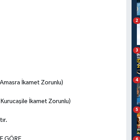
2
3
4
(Amasra İkamet Zorunlu)
,(Kurucaşile İkamet Zorunlu)
5
tır.
NE GÖRE
6