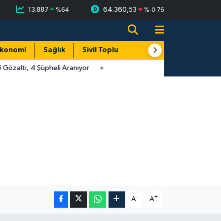
13.887
64.360,53
%
64
%
-0.76
konomi
Sağlık
Sivil Toplum
Turizm
Yerel
özaltı, 4 Şüpheli Aranıyor
-
+
A
A