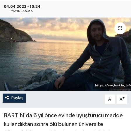
04.04.2023 - 10:24
Medya
YAYINLANMA
Sağlık
Sinema
Sivil Toplum
Siyaset
Spor
Paylaş
-
+
A
A
Tarım
Turizm
BARTIN'da 6 yıl önce evinde uyuşturucu madde
kullandıktan sonra ölü bulunan üniversite
Yaşam