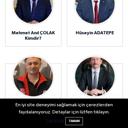
Mehmet Anıl ÇOLAK
Hüseyin ADATEPE
Kimdir?
En iyi site deneyimi sağlamak için çerezlerden
Murat TÜRKMEN
Muhammed ÇETİN
kimdir?
kimdir ?
Bartın'da Şafak Operasyonu: 5 Gözaltı, 4
11:49
faydalanıyoruz. Detaylar için lütfen tıklayın.
Şüpheli Aranıyor
Çerezler
TAMAM