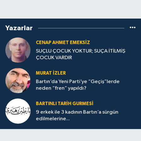
Yazarlar
CENAP AHMET EMEKSİZ
SUÇLU ÇOCUK YOKTUR; SUÇA İTİLMİŞ
ÇOCUK VARDIR
MURAT İZLER
Bartın’da Yeni Parti’ye “Geçiş”lerde
neden “fren” yapıldı?
BARTINLI TARIH GURMESI
9 erkek ile 3 kadının Bartın’a sürgün
edilmelerine...