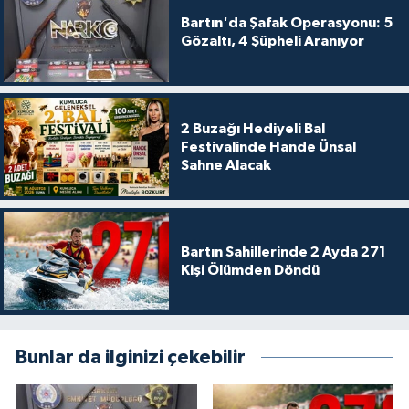
Bartın'da Şafak Operasyonu: 5
Gözaltı, 4 Şüpheli Aranıyor
2 Buzağı Hediyeli Bal
Festivalinde Hande Ünsal
Sahne Alacak
Bartın Sahillerinde 2 Ayda 271
Kişi Ölümden Döndü
Bunlar da ilginizi çekebilir