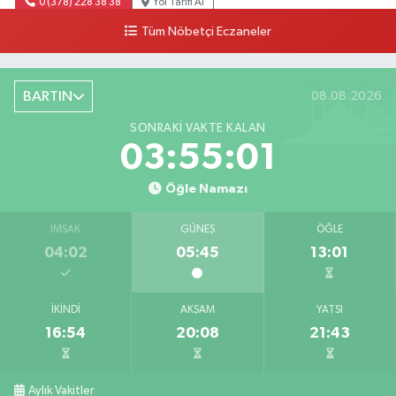
0 (378) 228 38 38
Yol Tarifi Al
Tüm Nöbetçi Eczaneler
BARTIN
08.08.2026
SONRAKI VAKTE KALAN
03:55:00
Öğle Namazı
İMSAK
GÜNEŞ
ÖĞLE
04:02
05:45
13:01
İKINDI
AKŞAM
YATSI
16:54
20:08
21:43
Aylık Vakitler