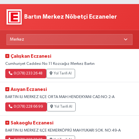
Bartın Merkez Nöbetçi Eczaneler
Çalışkan Eczanesi
Cumhuriyet Caddesi No:11 Kozcağız Merkez Bartın
0 (378) 233 26 48
Yol Tarifi Al
Asıyan Eczanesi
BARTIN ILI MERKEZ ILÇE ORTA MAH.HENDEKYANI CAD.NO:2-A
0 (378) 228 66 99
Yol Tarifi Al
Sakaoglu Eczanesi
BARTIN ILI MERKEZ ILÇE KEMERKÖPRÜ MAH.YUKARI SOK. NO:49-A