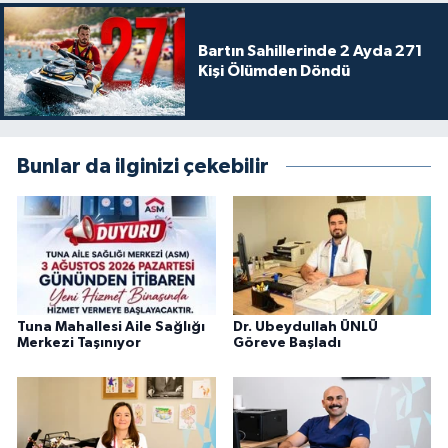
Bartın Sahillerinde 2 Ayda 271
Kişi Ölümden Döndü
Bunlar da ilginizi çekebilir
Tuna Mahallesi Aile Sağlığı
Dr. Ubeydullah ÜNLÜ
Merkezi Taşınıyor
Göreve Başladı