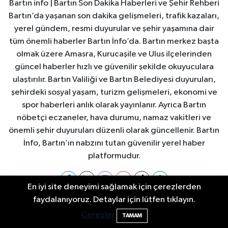
Bartın info | Bartın Son Dakika Haberleri ve Şehir Rehberi
Bartın’da yaşanan son dakika gelişmeleri, trafik kazaları,
yerel gündem, resmi duyurular ve şehir yaşamına dair
tüm önemli haberler Bartın İnfo’da. Bartın merkez başta
olmak üzere Amasra, Kurucaşile ve Ulus ilçelerinden
güncel haberler hızlı ve güvenilir şekilde okuyuculara
ulaştırılır. Bartın Valiliği ve Bartın Belediyesi duyuruları,
şehirdeki sosyal yaşam, turizm gelişmeleri, ekonomi ve
spor haberleri anlık olarak yayınlanır. Ayrıca Bartın
nöbetçi eczaneler, hava durumu, namaz vakitleri ve
önemli şehir duyuruları düzenli olarak güncellenir. Bartın
İnfo, Bartın’ın nabzını tutan güvenilir yerel haber
platformudur.
En iyi site deneyimi sağlamak için çerezlerden
Bartın'da Şafak Operasyonu: 5 Gözaltı, 4
11:49
faydalanıyoruz. Detaylar için lütfen tıklayın.
Şüpheli Aranıyor
Bartın Nöbetçi Eczaneler
Bartın Hava Durumu
Çerezler
TAMAM