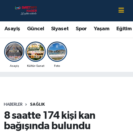
Asayiş
Bartın Nöbetçi Eczaneler
Asayiş
Güncel
Siyaset
Spor
Yaşam
Eğitim
Bartın Hakkında
Bartın Hava Durumu
Çevre
Bartin Namaz Vakitleri
Asayiş
Kültür-Sanat
Foto
Eğitim
Bartın Trafik Yoğunluk Haritası
Ekonomi
Süper Lig Puan Durumu ve Fikstür
Güncel
Tüm Manşetler
HABERLER
SAĞLIK
8 saatte 174 kişi kan
Kültür-Sanat
Son Dakika Haberleri
bağışında bulundu
Magazin
Haber Arşivi