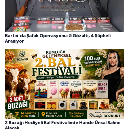
Bartın'da Şafak Operasyonu: 5 Gözaltı, 4 Şüpheli
Aranıyor
2 Buzağı Hediyeli Bal Festivalinde Hande Ünsal Sahne
Alacak