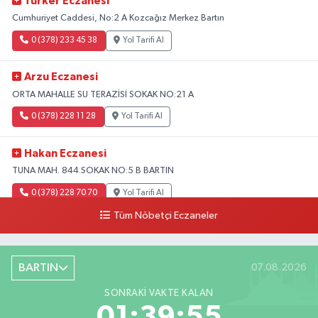
Türker Eczanesi
Cumhuriyet Caddesi, No:2 A Kozcağız Merkez Bartın
0 (378) 233 45 38
Yol Tarifi Al
Arzu Eczanesi
ORTA MAHALLE SU TERAZİSİ SOKAK NO:21 A
0 (378) 228 11 28
Yol Tarifi Al
Hakan Eczanesi
TUNA MAH. 844.SOKAK NO:5 B BARTIN
0 (378) 228 70 70
Yol Tarifi Al
Tüm Nöbetçi Eczaneler
BARTIN
07.08.2026
SONRAKI VAKTE KALAN
01:39:54