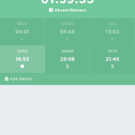
Akşam Namazı
İMSAK
GÜNEŞ
ÖĞLE
04:01
05:44
13:02
İKINDI
AKŞAM
YATSI
16:55
20:09
21:45
Aylık Vakitler