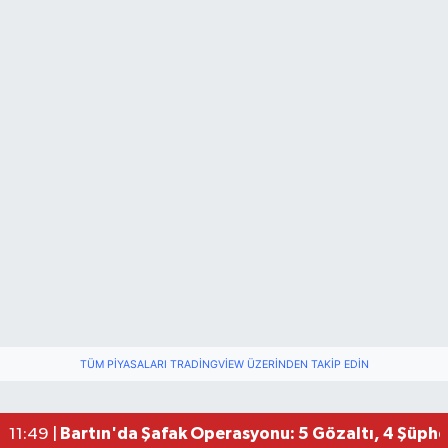
TÜM PIYASALARI TRADINGVIEW ÜZERINDEN TAKIP EDIN
Bartın'da Şafak Operasyonu: 5 Gözaltı, 4 Şüphel
11:49 |