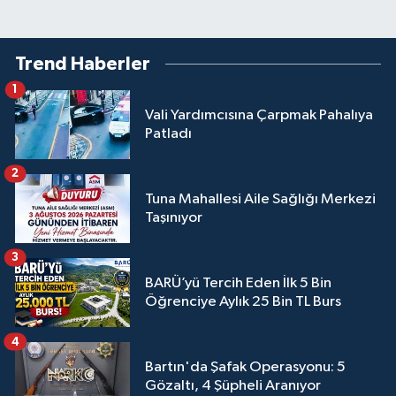
Trend Haberler
1
Vali Yardımcısına Çarpmak Pahalıya
Patladı
2
Tuna Mahallesi Aile Sağlığı Merkezi
Taşınıyor
3
BARÜ’yü Tercih Eden İlk 5 Bin
Öğrenciye Aylık 25 Bin TL Burs
4
Bartın'da Şafak Operasyonu: 5
Gözaltı, 4 Şüpheli Aranıyor