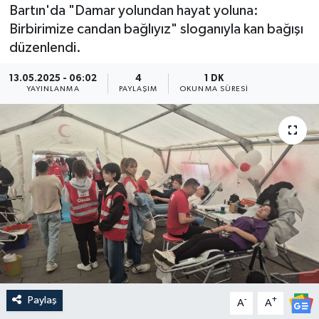
Bartın'da "Damar yolundan hayat yoluna:
Medya
Birbirimize candan bağlıyız" sloganıyla kan bağışı
düzenlendi.
Sağlık
13.05.2025 - 06:02
4
1 DK
YAYINLANMA
PAYLAŞIM
OKUNMA SÜRESI
Sinema
Sivil Toplum
Siyaset
Spor
Tarım
Turizm
Paylaş
-
+
A
A
Yaşam