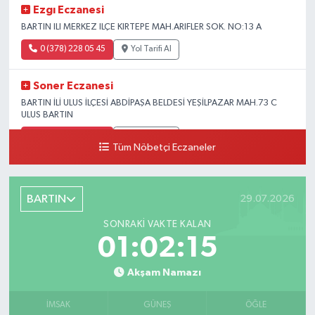
Ezgı Eczanesi
BARTIN ILI MERKEZ ILÇE KIRTEPE MAH.ARIFLER SOK. NO:13 A
0 (378) 228 05 45
Yol Tarifi Al
Soner Eczanesi
BARTIN İLİ ULUS İLÇESİ ABDİPAŞA BELDESİ YEŞİLPAZAR MAH.73 C
ULUS BARTIN
0 (378) 426 42 42
Yol Tarifi Al
Tüm Nöbetçi Eczaneler
Kaan Eczanesi
AMASRA ILÇESI KUM MAH. CUMHURİYET CAD. NO:10 A
BARTIN
29.07.2026
0 (378) 315 19 99
Yol Tarifi Al
SONRAKI VAKTE KALAN
01:02:14
Umut Eczanesi
BARTIN ILI ULUS ILÇESI UGURMUMCU SOK.NO:6 A
Akşam Namazı
0 (378) 416 10 66
Yol Tarifi Al
İMSAK
GÜNEŞ
ÖĞLE