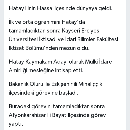
Hatay ilinin Hassa ilçesinde dünyaya geldi.
Medya
İlk ve orta öğrenimini Hatay'da
Sağlık
tamamladıktan sonra Kayseri Erciyes
Üniversitesi İktisadi ve İdari Bilimler Fakültesi
Sinema
İktisat Bölümü'nden mezun oldu.
Sivil Toplum
Hatay Kaymakam Adayı olarak Mülki İdare
Siyaset
Amirliği mesleğine intisap etti.
Bakanlık Oluru ile Eskişehir ili Mihalıççık
Spor
ilçesindeki görevine başladı.
Tarım
Buradaki görevini tamamladıktan sonra
Turizm
Afyonkarahisar İli Bayat İlçesinde görev
yaptı.
Yaşam