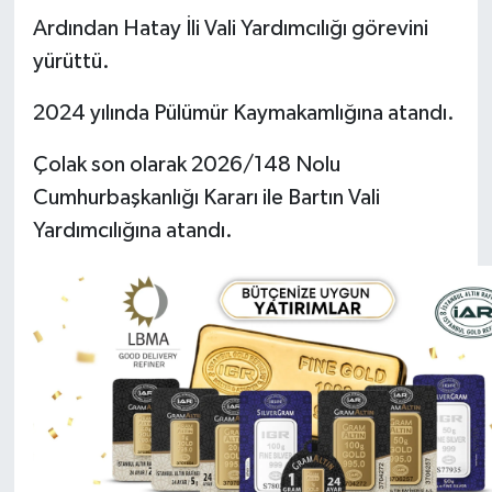
Ardından Hatay İli Vali Yardımcılığı görevini
Yerel Yönetimler
yürüttü.
DÜNYA
2024 yılında Pülümür Kaymakamlığına atandı.
Çolak son olarak
YEREL
2026/148
Nolu
Cumhurbaşkanlığı Kararı ile Bartın Vali
Yardımcılığına atandı.