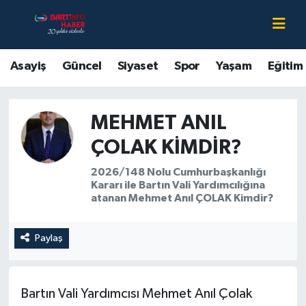
Asayiş
Bartın Nöbetçi Eczaneler
Asayiş
Güncel
Siyaset
Spor
Yaşam
Eğitim
Bartın Hakkında
Bartın Hava Durumu
MEHMET ANIL
Çevre
Bartin Namaz Vakitleri
ÇOLAK KIMDIR?
Eğitim
Bartın Trafik Yoğunluk Haritası
2026/148 Nolu Cumhurbaşkanlığı
Kararı ile Bartın Vali Yardımcılığına
Ekonomi
Süper Lig Puan Durumu ve Fikstür
atanan Mehmet Anıl ÇOLAK Kimdir?
Güncel
Tüm Manşetler
Paylaş
Kültür-Sanat
Son Dakika Haberleri
Bartın Vali Yardımcısı Mehmet Anıl Çolak
Magazin
Haber Arşivi