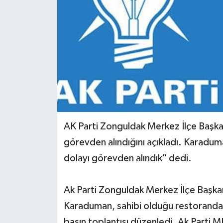
Yerel Yönetimler
DÜNYA
YEREL
AK Parti Zonguldak Merkez İlçe Başk
görevden alındığını açıkladı. Karadum
dolayı görevden alındık" dedi.
Ak Parti Zonguldak Merkez İlçe Başkan
Karaduman, sahibi olduğu restoranda ke
basın toplantısı düzenledi. Ak Parti M