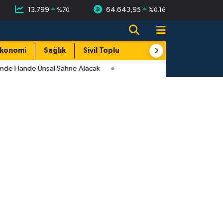
13.799
64.643,95
%
70
%
0.16
konomi
Sağlık
Sivil Toplum
Turizm
Yerel
inde Hande Ünsal Sahne Alacak