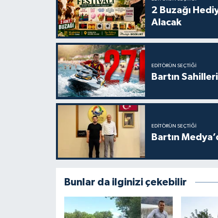
2 Buzağı Hediy
Alacak
EDITÖRÜN SEÇTIĞI
Bartın Sahille
EDITÖRÜN SEÇTIĞI
Bartın Medya’
Bunlar da ilginizi çekebilir