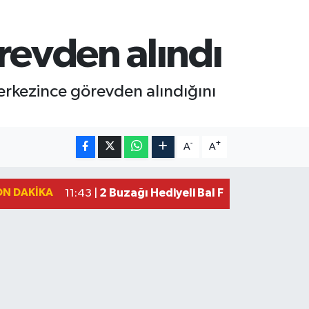
revden alındı
erkezince görevden alındığını
-
+
A
A
ON DAKIKA
2 Buzağı Hediyeli Bal Festivalinde Ha
11:43 |