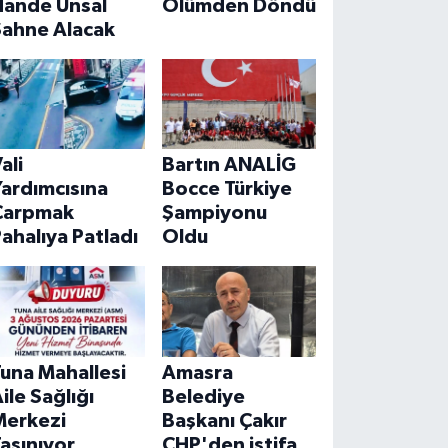
Hande Ünsal
Ölümden Döndü
Sahne Alacak
ali
Bartın ANALİG
ardımcısına
Bocce Türkiye
Çarpmak
Şampiyonu
ahalıya Patladı
Oldu
una Mahallesi
Amasra
ile Sağlığı
Belediye
Merkezi
Başkanı Çakır
aşınıyor
CHP'den istifa