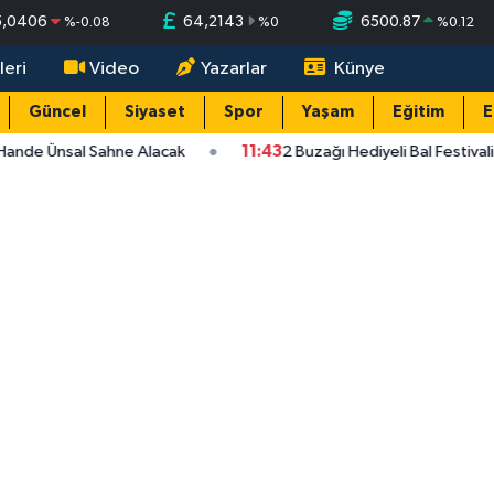
5,0406
64,2143
6500.87
%
-0.08
%
0
%
0.12
leri
Video
Yazarlar
Künye
Güncel
Siyaset
Spor
Yaşam
Eğitim
E
Hande Ünsal Sahne Alacak
11:43
2 Buzağı Hediyeli Bal Festival