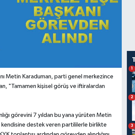
1
anı Metin Karaduman, parti genel merkezince
an, "Tamamen kişisel görüş ve iftiralardan
2
lığı görevini 7 yıldan bu yana yürüten Metin
ndisine destek veren partililerle birlikte
3
KYK toplantısı ardından görevden alındığını