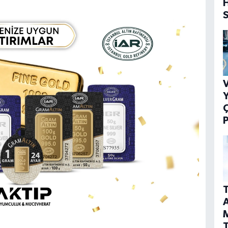
V
Y
P
T
A
T