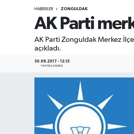
HABERLER
ZONGULDAK
Medya
AK Parti merk
Sağlık
AK Parti Zonguldak Merkez İlç
Sinema
açıkladı.
Sivil Toplum
30.09.2017 - 12:15
YAYINLANMA
Siyaset
Spor
Tarım
Turizm
Yaşam