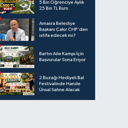
5 Bin Öğrenciye Aylık
25 Bin TL Burs
Amasra Belediye
Başkanı Çakır CHP'den
istifa edecek mi?
Bartın Aile Kampı İçin
Başvurular Sona Eriyor
2 Buzağı Hediyeli Bal
Festivalinde Hande
Ünsal Sahne Alacak