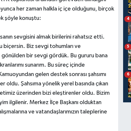
unca her zaman halkla iç içe olduğunu, birçok
ek şöyle konuştu:
4
nın sevgisini almak birilerini rahatsız etti.
 biçersin. Biz sevgi tohumları ve
5
da gönülden bir sevgi gördük. Bu gururu bana
ranlarımı sunarım. Bu süreç içinde
. Kamuoyundan gelen destek sonrası şahsımı
6
ler oldu. Şahsıma yönelik yerel basında çıkan
aretimiz üzerinden bizi eleştirenler oldu. Bizim
eyim ilgilenir. Merkez İlçe Başkanı olduktan
ışmalarına ve vatandaşlarımızın taleplerine