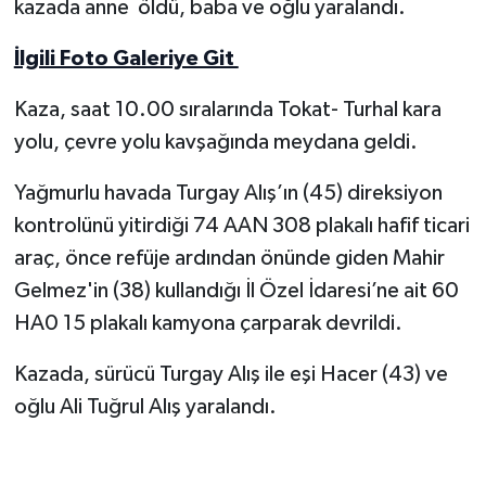
kazada anne öldü, baba ve oğlu yaralandı.
Yerel Yönetimler
İlgili Foto Galeriye Git
DÜNYA
Kaza, saat 10.00 sıralarında Tokat- Turhal kara
yolu, çevre yolu kavşağında meydana geldi.
YEREL
Yağmurlu havada Turgay Alış’ın (45) direksiyon
kontrolünü yitirdiği 74 AAN 308 plakalı hafif ticari
araç, önce refüje ardından önünde giden Mahir
Gelmez'in (38) kullandığı İl Özel İdaresi’ne ait 60
HA0 15 plakalı kamyona çarparak devrildi.
Kazada, sürücü Turgay Alış ile eşi Hacer (43) ve
oğlu Ali Tuğrul Alış yaralandı.