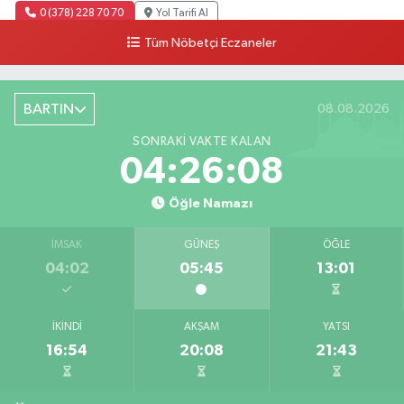
0 (378) 228 70 70
Yol Tarifi Al
Tüm Nöbetçi Eczaneler
BARTIN
08.08.2026
SONRAKI VAKTE KALAN
04:26:07
Öğle Namazı
İMSAK
GÜNEŞ
ÖĞLE
04:02
05:45
13:01
İKINDI
AKŞAM
YATSI
16:54
20:08
21:43