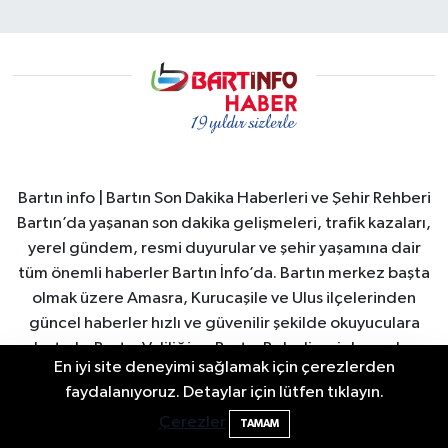
Bartın info | Bartın Son Dakika Haberleri ve Şehir Rehberi
Bartın’da yaşanan son dakika gelişmeleri, trafik kazaları,
yerel gündem, resmi duyurular ve şehir yaşamına dair
tüm önemli haberler Bartın İnfo’da. Bartın merkez başta
olmak üzere Amasra, Kurucaşile ve Ulus ilçelerinden
güncel haberler hızlı ve güvenilir şekilde okuyuculara
ulaştırılır. Bartın Valiliği ve Bartın Belediyesi duyuruları,
En iyi site deneyimi sağlamak için çerezlerden
şehirdeki sosyal yaşam, turizm gelişmeleri, ekonomi ve
Bartın'da Şafak Operasyonu: 5 Gözaltı, 4
11:49
faydalanıyoruz. Detaylar için lütfen tıklayın.
spor haberleri anlık olarak yayınlanır. Ayrıca Bartın
Şüpheli Aranıyor
Çerezler
nöbetçi eczaneler, hava durumu, namaz vakitleri ve
TAMAM