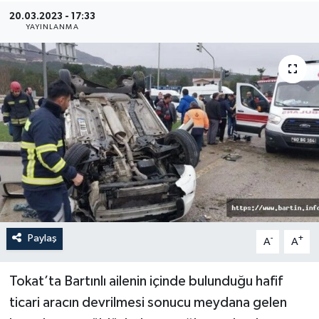
20.03.2023 - 17:33
Medya
YAYINLANMA
Sağlık
Sinema
Sivil Toplum
Siyaset
Spor
Paylaş
-
+
A
A
Tarım
Turizm
Tokat’ta Bartınlı ailenin içinde bulunduğu hafif
ticari aracın devrilmesi sonucu meydana gelen
Yaşam