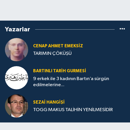
Yazarlar
CENAP AHMET EMEKSİZ
TARIMIN ÇÖKÜŞÜ
BARTINLI TARIH GURMESI
9 erkek ile 3 kadının Bartın’a sürgün
edilmelerine...
SEZAI HANGİŞİ
TOGG MAKUS TALİHİN YENİLMESİDİR