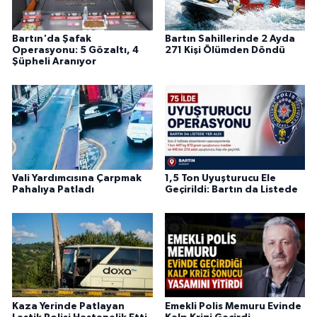
Bartın'da Şafak
Bartın Sahillerinde 2 Ayda
Operasyonu: 5 Gözaltı, 4
271 Kişi Ölümden Döndü
Şüpheli Aranıyor
Vali Yardımcısına Çarpmak
1,5 Ton Uyuşturucu Ele
Pahalıya Patladı
Geçirildi: Bartın da Listede
Kaza Yerinde Patlayan
Emekli Polis Memuru Evinde