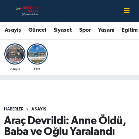
Asayiş
Bartın Nöbetçi Eczaneler
Asayiş
Güncel
Siyaset
Spor
Yaşam
Eğitim
Bartın Hakkında
Bartın Hava Durumu
Çevre
Bartin Namaz Vakitleri
Asayiş
Foto
Eğitim
Bartın Trafik Yoğunluk Haritası
Ekonomi
Süper Lig Puan Durumu ve Fikstür
Güncel
Tüm Manşetler
HABERLER
ASAYIŞ
Araç Devrildi: Anne Öldü,
Kültür-Sanat
Son Dakika Haberleri
Baba ve Oğlu Yaralandı
Magazin
Haber Arşivi