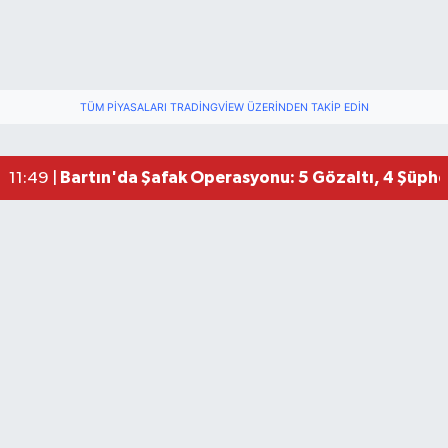
TÜM PIYASALARI TRADINGVIEW ÜZERINDEN TAKIP EDIN
Bartın'da Şafak Operasyonu: 5 Gözaltı, 4 Şüphel
11:49 |