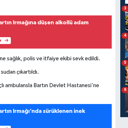
3
4
e
e sağlık, polis ve itfaiye ekibi sevk edildi.
5
 sudan çıkartıldı.
açlı ambulansla Bartın Devlet Hastanesi'ne
6