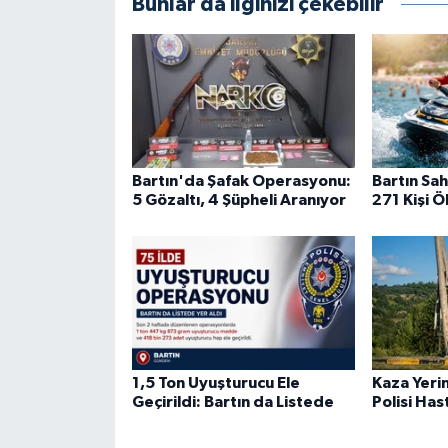
Bunlar da ilginizi çekebilir
Bartın'da Şafak Operasyonu:
Bartın Sah
5 Gözaltı, 4 Şüpheli Aranıyor
271 Kişi 
1,5 Ton Uyuşturucu Ele
Kaza Yeri
Geçirildi: Bartın da Listede
Polisi Has