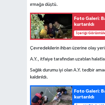
ırmağa düştü.
Foto Galeri: Bartın Irmağına düşen alkollü adam
kurtarıldı
İçeriği Görüntül
Çevredekilerin ihbarı üzerine olay yerin
A.Y., itfaiye tarafından uzatılan halatla
Sağlık durumu iyi olan A.Y. tedbir am
kaldırıldı.
Foto Galeri: Bartın Irmağı’nda sürüklenen inek
kurtarıldı