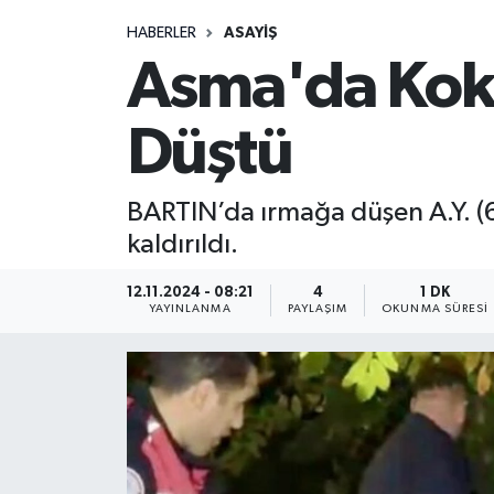
HABERLER
ASAYIŞ
Medya
Asma'da Koku
Sağlık
Düştü
Sinema
BARTIN’da ırmağa düşen A.Y. (65
Sivil Toplum
kaldırıldı.
Siyaset
12.11.2024 - 08:21
4
1 DK
YAYINLANMA
PAYLAŞIM
OKUNMA SÜRESI
Spor
Tarım
Turizm
Yaşam