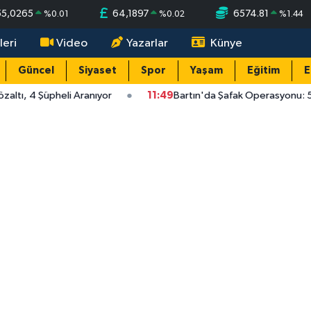
55,0265
64,1897
6574.81
%
0.01
%
0.02
%
1.44
leri
Video
Yazarlar
Künye
Güncel
Siyaset
Spor
Yaşam
Eğitim
E
ltı, 4 Şüpheli Aranıyor
11:49
Bartın'da Şafak Operasyonu: 5 G