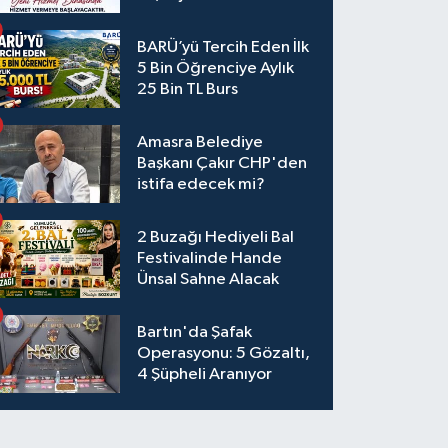
BARÜ’yü Tercih Eden İlk
5 Bin Öğrenciye Aylık
25 Bin TL Burs
Amasra Belediye
Başkanı Çakır CHP'den
istifa edecek mi?
2 Buzağı Hediyeli Bal
Festivalinde Hande
Ünsal Sahne Alacak
Bartın'da Şafak
Operasyonu: 5 Gözaltı,
4 Şüpheli Aranıyor