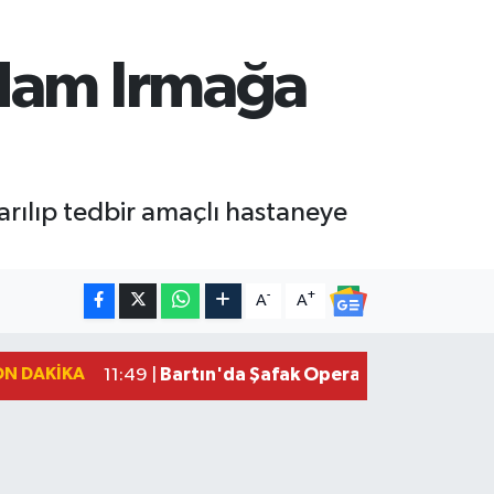
Adam Irmağa
arılıp tedbir amaçlı hastaneye
-
+
A
A
ON DAKIKA
Bartın'da Şafak Operasyonu: 5 Gözalt
11:49 |