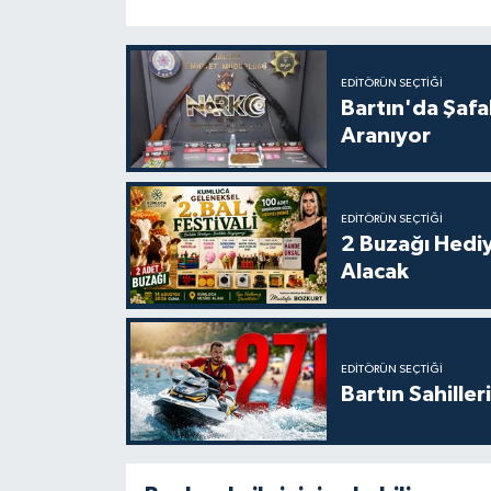
EDITÖRÜN SEÇTIĞI
Bartın'da Şafa
Aranıyor
EDITÖRÜN SEÇTIĞI
2 Buzağı Hediy
Alacak
EDITÖRÜN SEÇTIĞI
Bartın Sahille