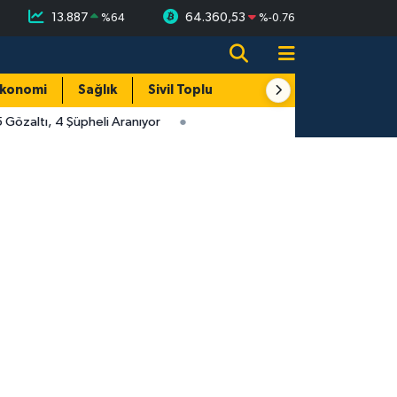
13.887
64.360,53
%
64
%
-0.76
konomi
Sağlık
Sivil Toplum
Turizm
Yerel
özaltı, 4 Şüpheli Aranıyor