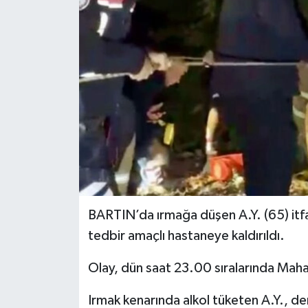
Yerel Yönetimler
DÜNYA
YEREL
BARTIN’da ırmağa düşen A.Y. (65) itfai
tedbir amaçlı hastaneye kaldırıldı.
Olay, dün saat 23.00 sıralarında Mah
Irmak kenarında alkol tüketen A.Y., d