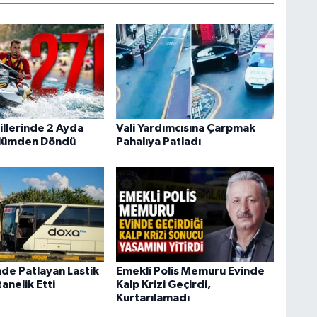
illerinde 2 Ayda
Vali Yardımcısına Çarpmak
Ölümden Döndü
Pahalıya Patladı
nde Patlayan Lastik
Emekli Polis Memuru Evinde
tanelik Etti
Kalp Krizi Geçirdi,
Kurtarılamadı