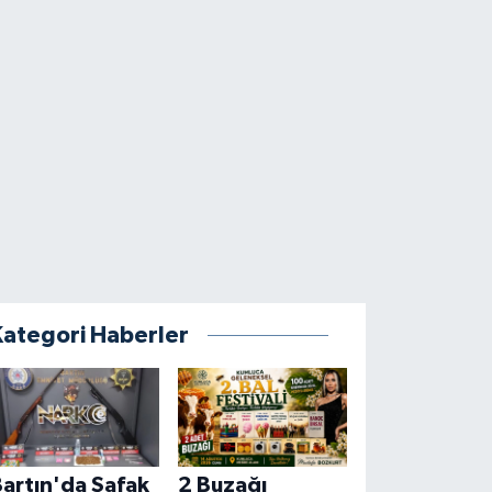
Kategori Haberler
artın'da Şafak
2 Buzağı