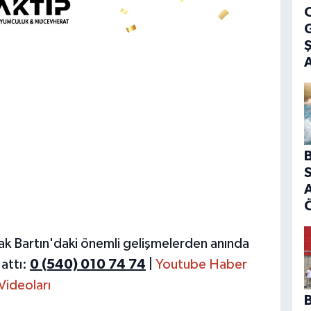
G
B
S
A
ak Bartın'daki önemli gelişmelerden anında
attı:
0 (540) 010 74 74
|
Youtube Haber
Videoları