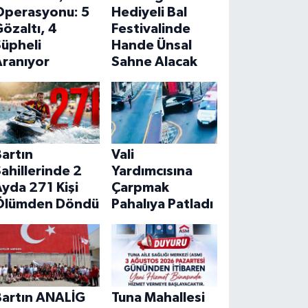
Operasyonu: 5
Hediyeli Bal
özaltı, 4
Festivalinde
Şüpheli
Hande Ünsal
Aranıyor
Sahne Alacak
artın
Vali
ahillerinde 2
Yardımcısına
yda 271 Kişi
Çarpmak
Ölümden Döndü
Pahalıya Patladı
Bartın ANALİG
Tuna Mahallesi