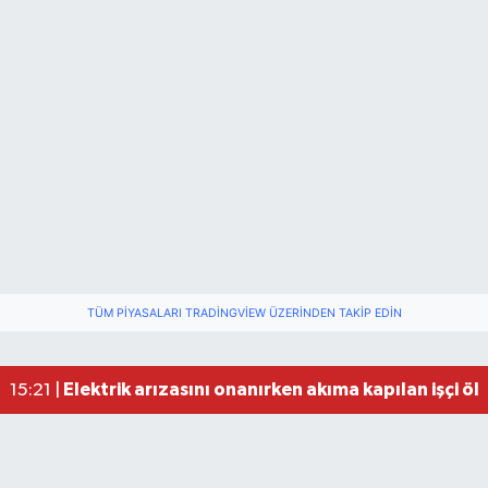
TÜM PIYASALARI TRADINGVIEW ÜZERINDEN TAKIP EDIN
Elektrik arızasını onanırken akıma kapılan işçi öl
15:21 |