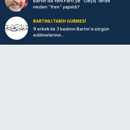
Bartın’da Yeni Parti’ye “Geçiş”lerde
neden “fren” yapıldı?
BARTINLI TARIH GURMESI
9 erkek ile 3 kadının Bartın’a sürgün
edilmelerine...