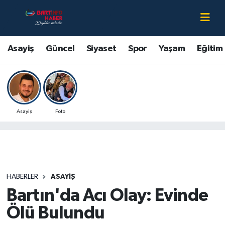
Asayiş
Bartın Nöbetçi Eczaneler
Asayiş
Güncel
Siyaset
Spor
Yaşam
Eğitim
Bartın Hakkında
Bartın Hava Durumu
Çevre
Bartin Namaz Vakitleri
Asayiş
Foto
Eğitim
Bartın Trafik Yoğunluk Haritası
Ekonomi
Süper Lig Puan Durumu ve Fikstür
Güncel
Tüm Manşetler
HABERLER
ASAYIŞ
Bartın'da Acı Olay: Evinde
Kültür-Sanat
Son Dakika Haberleri
Ölü Bulundu
Magazin
Haber Arşivi