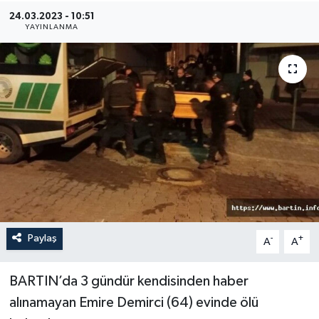
24.03.2023 - 10:51
Medya
YAYINLANMA
Sağlık
Sinema
Sivil Toplum
Siyaset
Spor
Paylaş
-
+
A
A
Tarım
Turizm
BARTIN’da 3 gündür kendisinden haber
alınamayan Emire Demirci (64) evinde ölü
Yaşam