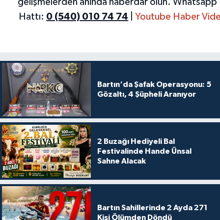
gelişmelerden anında haberdar olun.
Whatsapp 
Hattı:
0 (540) 010 74 74
|
Youtube Haber Vide
Bartın'da Şafak Operasyonu: 5
Gözaltı, 4 Şüpheli Aranıyor
2 Buzağı Hediyeli Bal
Festivalinde Hande Ünsal
Sahne Alacak
Bartın Sahillerinde 2 Ayda 271
Kişi Ölümden Döndü