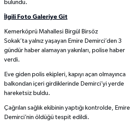
bulundu.
Yerel Yönetimler
İlgili Foto Galeriye Git
DÜNYA
Kemerköprü Mahallesi Birgül Birsöz
Sokak’ta yalnız yaşayan Emire Demirci’den 3
YEREL
gündür haber alamayan yakınları, polise haber
verdi.
Eve giden polis ekipleri, kapıyı açan olmayınca
balkondan içeri girdiklerinde Demirci’yi yerde
hareketsiz buldu.
Çağrılan sağlık ekibinin yaptığı kontrolde, Emire
Demirci’nin öldüğü tespit edildi.