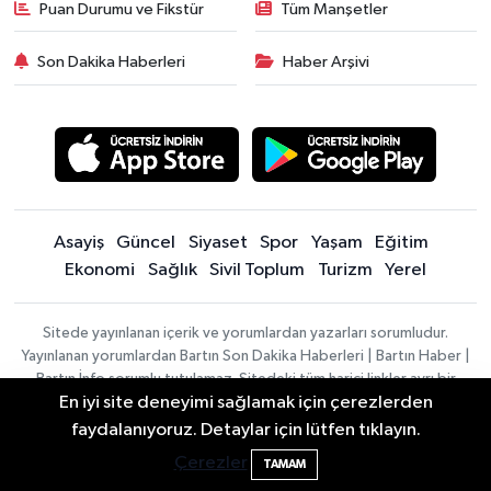
Puan Durumu ve Fikstür
Tüm Manşetler
Son Dakika Haberleri
Haber Arşivi
Asayiş
Güncel
Siyaset
Spor
Yaşam
Eğitim
Ekonomi
Sağlık
Sivil Toplum
Turizm
Yerel
Sitede yayınlanan içerik ve yorumlardan yazarları sorumludur.
Yayınlanan yorumlardan Bartın Son Dakika Haberleri | Bartın Haber |
Bartın İnfo sorumlu tutulamaz. Sitedeki tüm harici linkler ayrı bir
En iyi site deneyimi sağlamak için çerezlerden
sayfada açılır. Sitemizde yayınlanan haber, köşe yazıları ve
fotoğraflar izin alınmaksızın kaynak gösterilse dahi, herhangi bir
Elektrik arızasını onanırken akıma kapılan
15:21
faydalanıyoruz. Detaylar için lütfen tıklayın.
ortamda kullanılamaz ve yayınlanamaz
işçi öldü
Çerezler
TAMAM