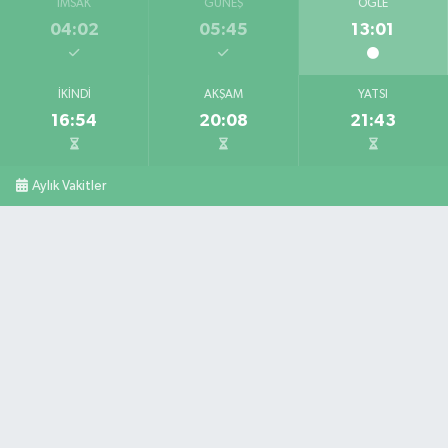
İMSAK
GÜNEŞ
ÖĞLE
04:02
05:45
13:01
İKINDI
AKŞAM
YATSI
16:54
20:08
21:43
Aylık Vakitler