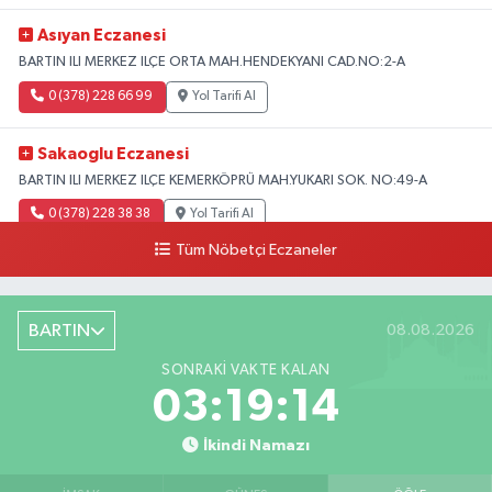
Asıyan Eczanesi
BARTIN ILI MERKEZ ILÇE ORTA MAH.HENDEKYANI CAD.NO:2-A
0 (378) 228 66 99
Yol Tarifi Al
Sakaoglu Eczanesi
BARTIN ILI MERKEZ ILÇE KEMERKÖPRÜ MAH.YUKARI SOK. NO:49-A
0 (378) 228 38 38
Yol Tarifi Al
Tüm Nöbetçi Eczaneler
BARTIN
08.08.2026
SONRAKI VAKTE KALAN
03:19:13
İkindi Namazı