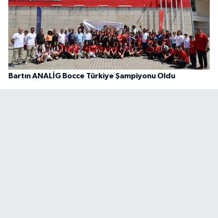
Bartın ANALİG Bocce Türkiye Şampiyonu Oldu