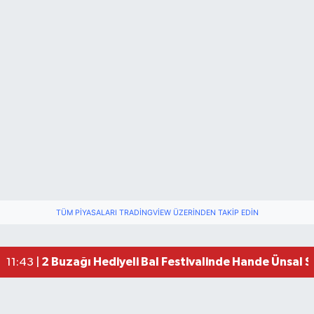
TÜM PIYASALARI TRADINGVIEW ÜZERINDEN TAKIP EDIN
2 Buzağı Hediyeli Bal Festivalinde Hande Ünsal 
11:43 |