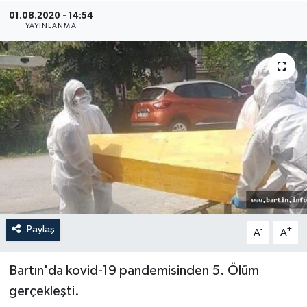
01.08.2020 - 14:54
Medya
YAYINLANMA
Sağlık
Sinema
Sivil Toplum
Siyaset
Spor
Paylaş
-
+
A
A
Tarım
Turizm
Bartın'da kovid-19 pandemisinden 5. Ölüm
gerçekleşti.
Yaşam