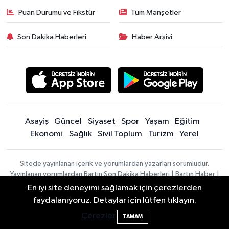
Puan Durumu ve Fikstür
Tüm Manşetler
Son Dakika Haberleri
Haber Arşivi
Asayiş
Güncel
Siyaset
Spor
Yaşam
Eğitim
Ekonomi
Sağlık
Sivil Toplum
Turizm
Yerel
Sitede yayınlanan içerik ve yorumlardan yazarları sorumludur.
Yayınlanan yorumlardan Bartın Son Dakika Haberleri | Bartın Haber |
Bartın İnfo sorumlu tutulamaz. Sitedeki tüm harici linkler ayrı bir
En iyi site deneyimi sağlamak için çerezlerden
sayfada açılır. Sitemizde yayınlanan haber, köşe yazıları ve
2 Buzağı Hediyeli Bal Festivalinde Hande
11:43
faydalanıyoruz. Detaylar için lütfen tıklayın.
fotoğraflar izin alınmaksızın kaynak gösterilse dahi, herhangi bir
Ünsal Sahne Alacak
Çerezler
TAMAM
ortamda kullanılamaz ve yayınlanamaz