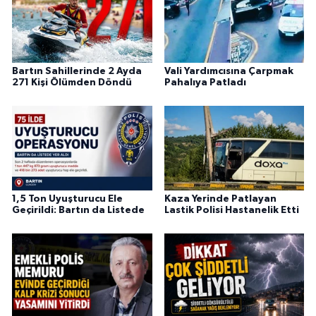
Bartın Sahillerinde 2 Ayda
Vali Yardımcısına Çarpmak
271 Kişi Ölümden Döndü
Pahalıya Patladı
1,5 Ton Uyuşturucu Ele
Kaza Yerinde Patlayan
Geçirildi: Bartın da Listede
Lastik Polisi Hastanelik Etti