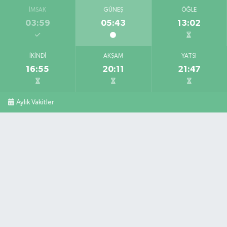
İMSAK
GÜNEŞ
ÖĞLE
03:59
05:43
13:02
İKINDI
AKŞAM
YATSI
16:55
20:11
21:47
Aylık Vakitler