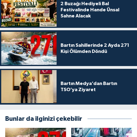
2 Buzağı Hediyeli Bal
Festivalinde Hande Ünsal
Sahne Alacak
Bartın Sahillerinde 2 Ayda 271
Kişi Ölümden Döndü
Bartın Medya’dan Bartın
TSO’ya Ziyaret
Bunlar da ilginizi çekebilir