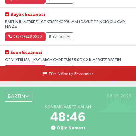
Büyük Eczanesi
BARTIN ILI MERKEZ ILÇE KEMERKÖPRÜ MAH.DAVUT FIRINCIOGLU CAD.
NO:44
0 (378) 228 00 36
Yol Tarifi Al
Esen Eczanesi
ORDUYERİ MAH.KAYNARCA CADDESİ665.SOK.2 B MERKEZ BARTIN
0 (378) 502 33 32
Yol Tarifi Al
Tüm Nöbetçi Eczaneler
Çolpak Eczanesi
Şiremirçavuş Mahallesi, Kırıkçı Zeliha Ana Sokak No:20 8 Merkez Bartın
BARTIN
06.08.2026
0 (378) 227 85 45
Yol Tarifi Al
SONRAKI VAKTE KALAN
48:45
Öğle Namazı