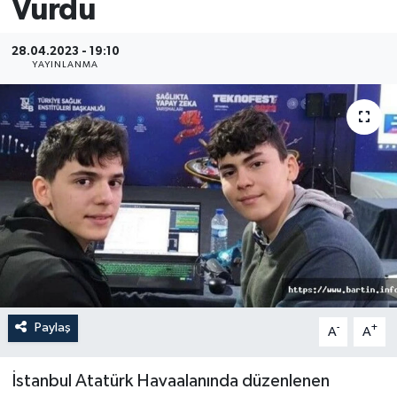
Vurdu
Medya
28.04.2023 - 19:10
YAYINLANMA
Sağlık
Sinema
Sivil Toplum
Siyaset
Spor
Tarım
Paylaş
-
+
A
A
Turizm
İstanbul Atatürk Havaalanında düzenlenen
Yaşam