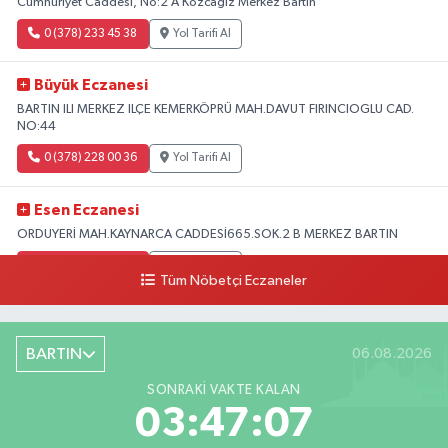
Cumhuriyet Caddesi, No:2 A Kozcağız Merkez Bartın
0 (378) 233 45 38
Yol Tarifi Al
Büyük Eczanesi
BARTIN ILI MERKEZ ILÇE KEMERKÖPRÜ MAH.DAVUT FIRINCIOGLU CAD.
NO:44
0 (378) 228 00 36
Yol Tarifi Al
Esen Eczanesi
ORDUYERİ MAH.KAYNARCA CADDESİ665.SOK.2 B MERKEZ BARTIN
0 (378) 502 33 32
Yol Tarifi Al
Tüm Nöbetçi Eczaneler
Çolpak Eczanesi
Şiremirçavuş Mahallesi, Kırıkçı Zeliha Ana Sokak No:20 8 Merkez Bartın
BARTIN
06.08.2026
0 (378) 227 85 45
Yol Tarifi Al
SONRAKI VAKTE KALAN
03:47:06