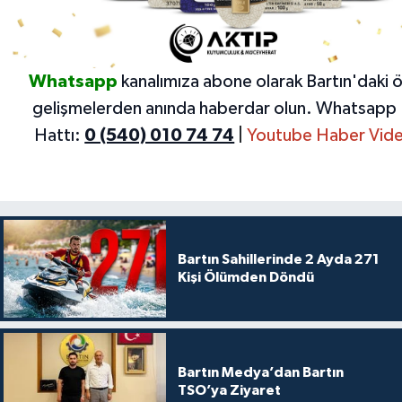
Whatsapp
kanalımıza abone olarak Bartın'daki 
gelişmelerden anında haberdar olun.
Whatsapp 
Hattı:
0 (540) 010 74 74
|
Youtube Haber Vide
Bartın Sahillerinde 2 Ayda 271
Kişi Ölümden Döndü
Bartın Medya’dan Bartın
TSO’ya Ziyaret