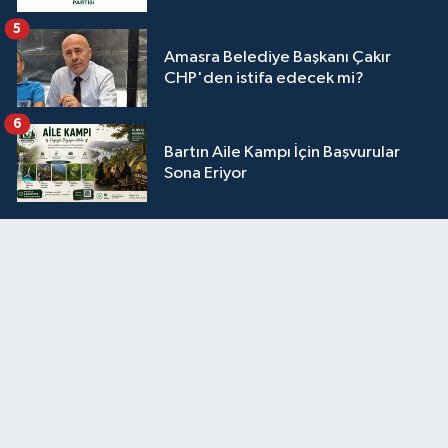
5
Amasra Belediye Başkanı Çakır
CHP'den istifa edecek mi?
6
Bartın Aile Kampı İçin Başvurular
Sona Eriyor