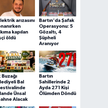
lektrik arızasını
Bartın'da Şafak
onanırken
Operasyonu: 5
kıma kapılan
Gözaltı, 4
şçi öldü
Şüpheli
Aranıyor
2 Buzağı
Bartın
ediyeli Bal
Sahillerinde 2
estivalinde
Ayda 271 Kişi
Hande Ünsal
Ölümden Döndü
Sahne Alacak