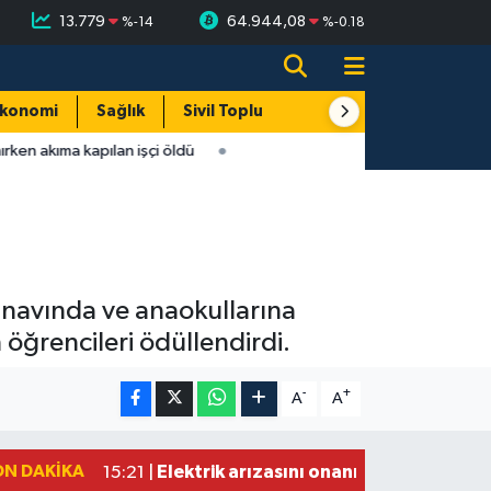
13.779
64.944,08
%
-14
%
-0.18
konomi
Sağlık
Sivil Toplum
Turizm
Yerel
rken akıma kapılan işçi öldü
sınavında ve anaokullarına
öğrencileri ödüllendirdi.
-
+
A
A
ON DAKIKA
Elektrik arızasını onanırken akıma kapı
15:21 |