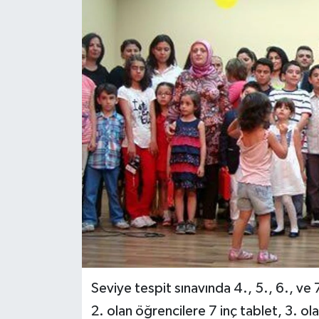
Medya
Sağlık
Sinema
Sivil Toplum
Siyaset
Spor
Tarım
Turizm
Seviye tespit sınavında 4., 5., 6., ve 7
2. olan öğrencilere 7 inç tablet, 3. o
Yaşam