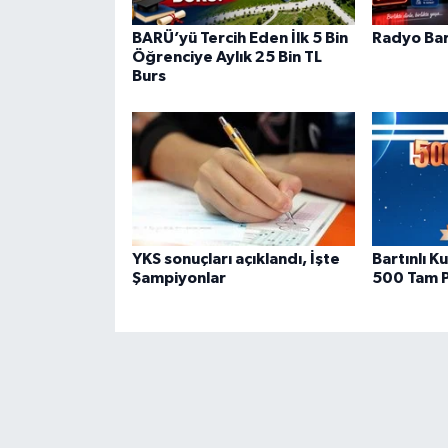
BARÜ’yü Tercih Eden İlk 5 Bin
Radyo Bar
Öğrenciye Aylık 25 Bin TL
Burs
YKS sonuçları açıklandı, İşte
Bartınlı 
Şampiyonlar
500 Tam P