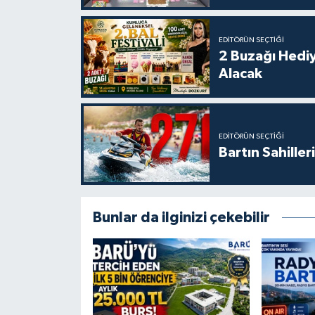
EDITÖRÜN SEÇTIĞI
2 Buzağı Hediy
Alacak
EDITÖRÜN SEÇTIĞI
Bartın Sahille
Bunlar da ilginizi çekebilir