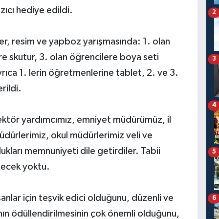
zıcı hediye edildi.
2
er, resim ve yapboz yarışmasında: 1. olan
re skutur, 3. olan öğrencilere boya seti
3
yrıca 1. lerin öğretmenlerine tablet, 2. ve 3.
rildi.
4
rektör yardımcımız, emniyet müdürümüz, il
üdürlerimiz, okul müdürlerimiz veli ve
ları memnuniyeti dile getirdiler. Tabii
5
iyecek yoktu.
nlar için teşvik edici olduğunu, düzenli ve
6
rının ödüllendirilmesinin çok önemli olduğunu,