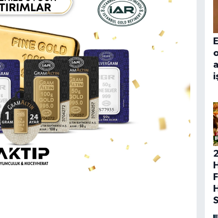
E
a
i
H
F