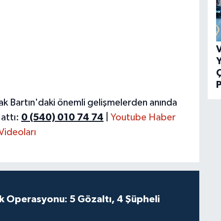
V
Y
P
ak Bartın'daki önemli gelişmelerden anında
attı:
0 (540) 010 74 74
|
Youtube Haber
Videoları
k Operasyonu: 5 Gözaltı, 4 Şüpheli