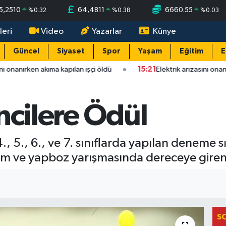
5,2510
64,4811
6660.55
%
0.32
%
0.38
%
0.03
leri
Video
Yazarlar
Künye
Güncel
Siyaset
Spor
Yaşam
Eğitim
E
ı onanırken akıma kapılan işçi öldü
15:21
Elektrik arızasını onanı
ncilere Ödül
., 5., 6., ve 7. sınıflarda yapılan deneme 
im ve yapboz yarışmasında dereceye giren 
S