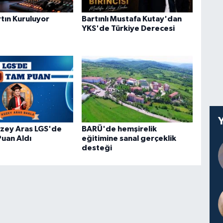
tın Kuruluyor
Bartınlı Mustafa Kutay'dan
YKS'de Türkiye Derecesi
Kuzey Aras LGS'de
BARÜ'de hemşirelik
uan Aldı
eğitimine sanal gerçeklik
desteği