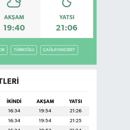
AKŞAM
YATSI
19:40
21:06
IK
TÜRKOĞLU
ÇAĞLAYANCERİT
LERI
İKINDI
AKŞAM
YATSI
16:34
19:54
21:26
16:34
19:54
21:25