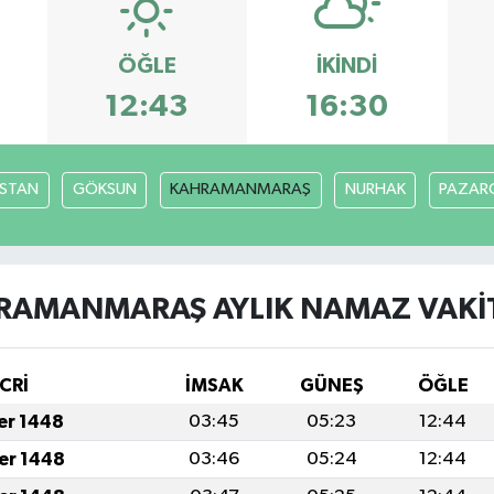
ÖĞLE
İKINDI
12:43
16:30
İSTAN
GÖKSUN
KAHRAMANMARAŞ
NURHAK
PAZARC
RAMANMARAŞ AYLIK NAMAZ VAKIT
CRİ
İMSAK
GÜNEŞ
ÖĞLE
fer 1448
03:45
05:23
12:44
fer 1448
03:46
05:24
12:44