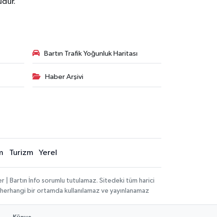
udur.
Bartın Trafik Yoğunluk Haritası
Haber Arşivi
m
Turizm
Yerel
 | Bartın İnfo sorumlu tutulamaz. Sitedeki tüm harici
hi, herhangi bir ortamda kullanılamaz ve yayınlanamaz