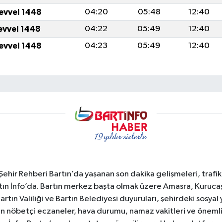
levvel 1448
04:20
05:48
12:40
levvel 1448
04:22
05:49
12:40
levvel 1448
04:23
05:49
12:40
e Şehir Rehberi Bartın’da yaşanan son dakika gelişmeleri, trafi
ın İnfo’da. Bartın merkez başta olmak üzere Amasra, Kurucaşi
 Bartın Valiliği ve Bartın Belediyesi duyuruları, şehirdeki sos
rtın nöbetçi eczaneler, hava durumu, namaz vakitleri ve önemli