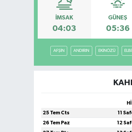
Medya
İMSAK
GÜNEŞ
Sağlık
04:03
05:36
Sinema
AFŞİN
ANDIRIN
EKİNÖZÜ
ELB
Sivil Toplum
Siyaset
KAH
Spor
Tarım
Hİ
25 Tem Cts
11 Sa
Turizm
26 Tem Paz
12 Sa
Yaşam