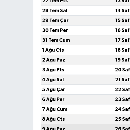
27 Tem Pts
13 Sa
28 Tem Sal
14 Sa
Yerel Yönetimler
29 Tem Çar
15 Sa
DÜNYA
30 Tem Per
16 Sa
31 Tem Cum
17 Sa
YEREL
1 Ağu Cts
18 Sa
2 Ağu Paz
19 Sa
3 Ağu Pts
20 Saf
4 Ağu Sal
21 Sa
5 Ağu Çar
22 Saf
6 Ağu Per
23 Saf
7 Ağu Cum
24 Saf
8 Ağu Cts
25 Saf
9 Ağu Paz
26 Saf