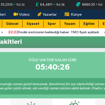
55,2510
64,4811
6660.55
%
0.32
%
0.38
%
0
leri
Video
Yazarlar
Künye
Güncel
Siyaset
Spor
Yaşam
Eğitim
E
22:22
Fındık üreticisinin beklediği haber: TMO fiyatı açıkladı
kitleri
ÖĞLE VAKTINE KALAN SÜRE
05:40:26
nuştuğu zaman güzel konuşmak, (kendisine) bir şey söylenildiği zaman g
n güler yüzlü olmak, söz verdiği zaman sözüne sâdık kalmak. (Hadis-i ş