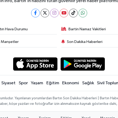
ın İnfo, Bartın’ın nabzını tutan güvenilir yerel haber platform
tın Hava Durumu
Bartin Namaz Vakitleri
 Manşetler
Son Dakika Haberleri
Siyaset
Spor
Yaşam
Eğitim
Ekonomi
Sağlık
Sivil Toplu
rumludur. Yayınlanan yorumlardan Bartın Son Dakika Haberleri | Bartın Haber
n haber, köşe yazıları ve fotoğraflar izin alınmaksızın kaynak gösterilse da