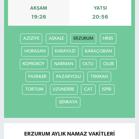
AKŞAM
YATSI
Yerel Yönetimler
19:26
20:56
DÜNYA
AZİZİYE
AŞKALE
ERZURUM
HINIS
YEREL
HORASAN
KARAYAZI
KARAÇOBAN
KÖPRÜKÖY
NARMAN
OLTU
OLUR
PASİNLER
PAZARYOLU
TEKMAN
TORTUM
UZUNDERE
ÇAT
İSPİR
ŞENKAYA
ERZURUM AYLIK NAMAZ VAKITLERI