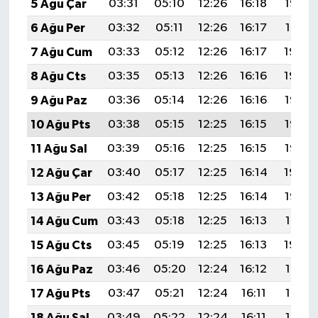
5 Ağu Çar
03:31
05:10
12:26
16:18
19:32
6 Ağu Per
03:32
05:11
12:26
16:17
19:31
7 Ağu Cum
03:33
05:12
12:26
16:17
19:30
8 Ağu Cts
03:35
05:13
12:26
16:16
19:29
9 Ağu Paz
03:36
05:14
12:26
16:16
19:27
10 Ağu Pts
03:38
05:15
12:25
16:15
19:26
11 Ağu Sal
03:39
05:16
12:25
16:15
19:25
12 Ağu Çar
03:40
05:17
12:25
16:14
19:24
13 Ağu Per
03:42
05:18
12:25
16:14
19:22
14 Ağu Cum
03:43
05:18
12:25
16:13
19:21
15 Ağu Cts
03:45
05:19
12:25
16:13
19:20
16 Ağu Paz
03:46
05:20
12:24
16:12
19:18
17 Ağu Pts
03:47
05:21
12:24
16:11
19:17
18 Ağu Sal
03:49
05:22
12:24
16:11
19:16