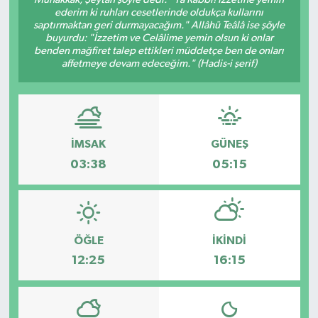
ederim ki ruhları cesetlerinde oldukça kullarını
Medya
saptırmaktan geri durmayacağım." Allâhü Teâlâ ise şöyle
buyurdu: "İzzetim ve Celâlime yemin olsun ki onlar
benden mağfiret talep ettikleri müddetçe ben de onları
Sağlık
affetmeye devam edeceğim." (Hadis-i şerif)
Sinema
Sivil Toplum
İMSAK
GÜNEŞ
03:38
05:15
Siyaset
Spor
ÖĞLE
İKINDI
Tarım
12:25
16:15
Turizm
Yaşam