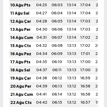
10 Ağu Pts
04:25
06:03
13:14
17:04
20:16
11 Ağu Sal
04:27
06:04
13:14
17:04
20:14
12 Ağu Çar
04:28
06:05
13:14
17:03
20:13
13 Ağu Per
04:30
06:06
13:14
17:03
20:12
14 Ağu Cum
04:31
06:07
13:14
17:02
20:10
15 Ağu Cts
04:32
06:08
13:13
17:02
20:09
16 Ağu Paz
04:34
06:09
13:13
17:01
20:08
17 Ağu Pts
04:35
06:10
13:13
17:00
20:06
18 Ağu Sal
04:37
06:11
13:13
17:00
20:05
19 Ağu Çar
04:38
06:12
13:13
16:59
20:03
20 Ağu Per
04:39
06:13
13:12
16:58
20:02
21 Ağu Cum
04:41
06:14
13:12
16:58
20:01
22 Ağu Cts
04:42
06:15
13:12
16:57
19:59