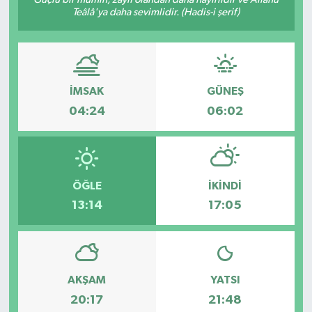
Teâlâ'ya daha sevimlidir. (Hadis-i şerif)
Medya
Sağlık
İMSAK
GÜNEŞ
Sinema
04:24
06:02
Sivil Toplum
Siyaset
ÖĞLE
İKINDI
Spor
13:14
17:05
Tarım
Turizm
AKŞAM
YATSI
20:17
21:48
Yaşam