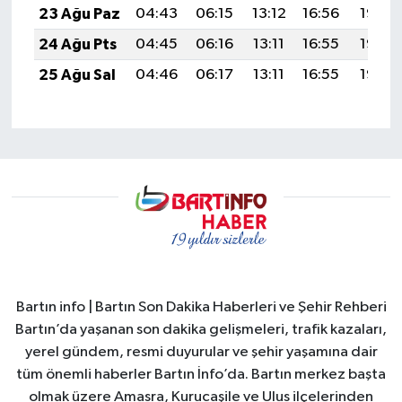
23 Ağu Paz
04:43
06:15
13:12
16:56
19:58
24 Ağu Pts
04:45
06:16
13:11
16:55
19:56
25 Ağu Sal
04:46
06:17
13:11
16:55
19:55
Bartın info | Bartın Son Dakika Haberleri ve Şehir Rehberi
Bartın’da yaşanan son dakika gelişmeleri, trafik kazaları,
yerel gündem, resmi duyurular ve şehir yaşamına dair
tüm önemli haberler Bartın İnfo’da. Bartın merkez başta
olmak üzere Amasra, Kurucaşile ve Ulus ilçelerinden