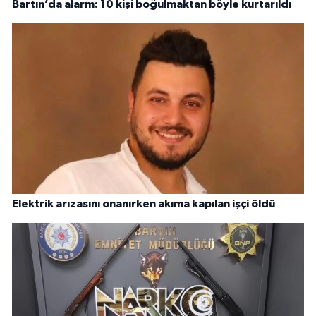
Bartın’da alarm: 10 kişi boğulmaktan böyle kurtarıldı
Elektrik arızasını onanırken akıma kapılan işçi öldü