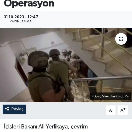
Operasyon
Medya
31.10.2023 - 12:47
YAYINLANMA
Sağlık
Sinema
Sivil Toplum
Siyaset
Spor
Tarım
Paylaş
-
+
A
A
Turizm
İçişleri Bakanı Ali Yerlikaya, çevrim
Yaşam