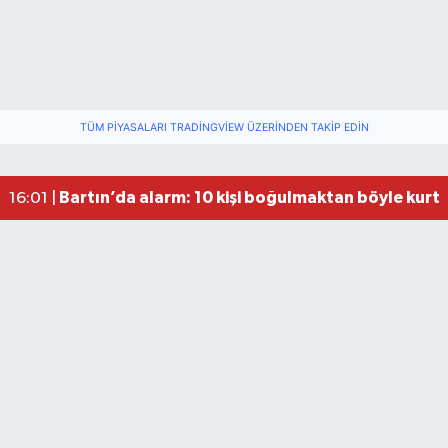
Fındık Üreticilerini Rahatlatan Açıklama: Drakul
21:38 |
Drakula böceği Bartın’da: Fındık için tehlike bü
18:40 |
TÜM PIYASALARI TRADINGVIEW ÜZERINDEN TAKIP EDIN
Valiliğin yasağına rağmen denize giren hakem 
16:30 |
Bartın’da alarm: 10 kişi boğulmaktan böyle kurta
16:01 |
Festivalde at yarışında kaza: 2 at öldü, 1 jokey y
22:47 |