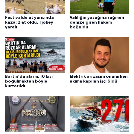
Festivalde at yarışında
Valiliğin yasağına rağmen
kaza: 2 at öldü, 1 jokey
denize giren hakem
yaralı
boğuldu
Bartın’da alarm: 10 kişi
Elektrik arızasını onanırken
boğulmaktan böyle
akıma kapılan işçi öldü
kurtarıldı