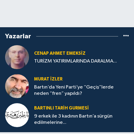
Yazarlar
CENAP AHMET EMEKSİZ
TURİZM YATIRIMLARINDA DARALMA...
MURAT İZLER
Bartın’da Yeni Parti’ye “Geçiş”lerde
neden “fren” yapıldı?
BARTINLI TARIH GURMESI
9 erkek ile 3 kadının Bartın’a sürgün
edilmelerine...