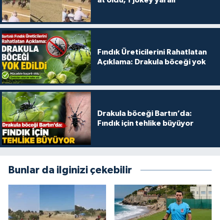
at öldü, 1 jokey yaralı
Fındık Üreticilerini Rahatlatan
Açıklama: Drakula böceği yok
Drakula böceği Bartın’da:
Fındık için tehlike büyüyor
Bunlar da ilginizi çekebilir