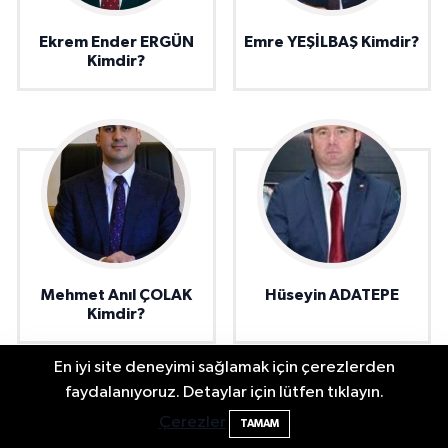
Ekrem Ender ERGÜN
Emre YEŞİLBAŞ Kimdir?
Kimdir?
Mehmet Anıl ÇOLAK
Hüseyin ADATEPE
Kimdir?
En iyi site deneyimi sağlamak için çerezlerden
Festivalde at yarışında kaza: 2 at öldü, 1
22:47
faydalanıyoruz. Detaylar için lütfen tıklayın.
jokey yaralı
Çerezler
TAMAM