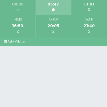
04:06
05:47
13:01
İKINDI
AKŞAM
YATSI
16:53
20:05
21:40
Aylık Vakitler