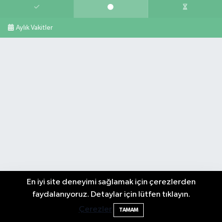
Aylık Vakitler
En iyi site deneyimi sağlamak için çerezlerden
2 Buzağı Hediyeli Bal Festivalinde Hande
11:43
faydalanıyoruz. Detaylar için lütfen tıklayın.
Ünsal Sahne Alacak
Çerezler
TAMAM