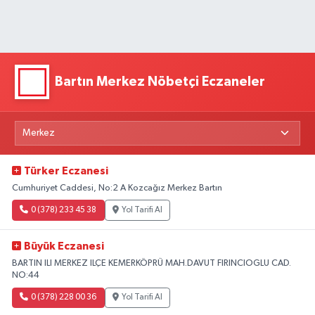
Bartın Merkez Nöbetçi Eczaneler
Türker Eczanesi
Cumhuriyet Caddesi, No:2 A Kozcağız Merkez Bartın
0 (378) 233 45 38
Yol Tarifi Al
Büyük Eczanesi
BARTIN ILI MERKEZ ILÇE KEMERKÖPRÜ MAH.DAVUT FIRINCIOGLU CAD.
NO:44
0 (378) 228 00 36
Yol Tarifi Al