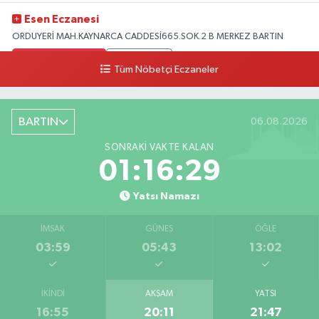
Esen Eczanesi
ORDUYERİ MAH.KAYNARCA CADDESİ665.SOK.2 B MERKEZ BARTIN
0 (378) 502 33 32
Yol Tarifi Al
Tüm Nöbetçi Eczaneler
Çolpak Eczanesi
Şiremirçavuş Mahallesi, Kırıkçı Zeliha Ana Sokak No:20 8 Merkez Bartın
BARTIN
06.08.2026
0 (378) 227 85 45
Yol Tarifi Al
SONRAKI VAKTE KALAN
01:16:28
Yatsı Namazı
İMSAK
GÜNEŞ
ÖĞLE
03:59
05:43
13:02
İKINDI
AKŞAM
YATSI
16:55
20:11
21:47