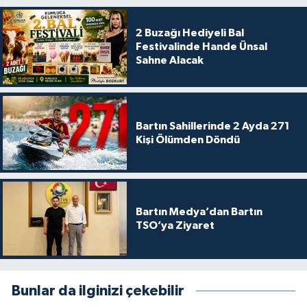
2 Buzağı Hediyeli Bal
Festivalinde Hande Ünsal
Sahne Alacak
Bartın Sahillerinde 2 Ayda 271
Kişi Ölümden Döndü
Bartın Medya’dan Bartın
TSO’ya Ziyaret
Bunlar da ilginizi çekebilir