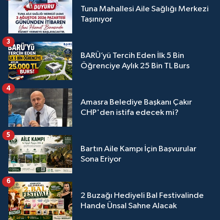
Tuna Mahallesi Aile Sağlığı Merkezi
Taşınıyor
3
BARÜ’yü Tercih Eden İlk 5 Bin
Öğrenciye Aylık 25 Bin TL Burs
4
Amasra Belediye Başkanı Çakır
CHP'den istifa edecek mi?
5
Bartın Aile Kampı İçin Başvurular
Sona Eriyor
6
2 Buzağı Hediyeli Bal Festivalinde
Hande Ünsal Sahne Alacak