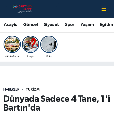
Asayiş
Bartın Nöbetçi Eczaneler
Asayiş
Güncel
Siyaset
Spor
Yaşam
Eğitim
Bartın Hakkında
Bartın Hava Durumu
Çevre
Bartin Namaz Vakitleri
Kültür-Sanat
Asayiş
Foto
Eğitim
Bartın Trafik Yoğunluk Haritası
Ekonomi
Süper Lig Puan Durumu ve Fikstür
Güncel
Tüm Manşetler
HABERLER
TURIZM
Dünyada Sadece 4 Tane, 1'i
Kültür-Sanat
Son Dakika Haberleri
Bartın'da
Magazin
Haber Arşivi