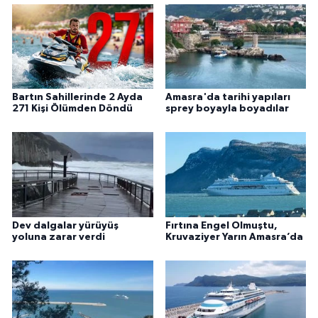
Bartın Sahillerinde 2 Ayda
Amasra'da tarihi yapıları
271 Kişi Ölümden Döndü
sprey boyayla boyadılar
Dev dalgalar yürüyüş
Fırtına Engel Olmuştu,
yoluna zarar verdi
Kruvaziyer Yarın Amasra’da