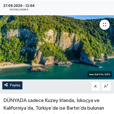
27.09.2020 - 12:04
Medya
YAYINLANMA
Sağlık
Sinema
Sivil Toplum
Siyaset
Spor
Paylaş
-
+
A
A
Tarım
Turizm
DÜNYADA sadece Kuzey İrlanda, İskoçya ve
Kaliforniya’da, Türkiye’de ise Bartın’da bulunan
Yaşam