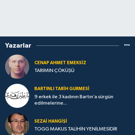
Yazarlar
CENAP AHMET EMEKSİZ
TARIMIN ÇÖKÜŞÜ
BARTINLI TARIH GURMESI
9 erkek ile 3 kadının Bartın’a sürgün
edilmelerine...
SEZAI HANGİŞİ
TOGG MAKUS TALİHİN YENİLMESİDİR