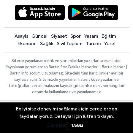
Asayiş
Güncel
Siyaset
Spor
Yaşam
Eğitim
Ekonomi
Sağlık
Sivil Toplum
Turizm
Yerel
Sitede yayınlanan içerik ve yorumlardan yazarları sorumludur.
Yayınlanan yorumlardan Bartın Son Dakika Haberleri | Bartın Haber |
Bartın İnfo sorumlu tutulamaz. Sitedeki tüm harici linkler ayrı bir
sayfada açılır. Sitemizde yayınlanan haber, köşe yazıları ve
fotoğraflar izin alınmaksızın kaynak gösterilse dahi, herhangi bir
ortamda kullanılamaz ve yayınlanamaz
En iyi site deneyimi sağlamak için çerezlerden
Haber
Asayiş
Sağlık
Spor
Güncel
Yazılımı:
TE
Siyaset
Yaşam
Turizm
Eğitim
2 Buzağı Hediyeli Bal Festivalinde Hande
11:43
faydalanıyoruz. Detaylar için lütfen tıklayın.
Bilişim
|
Yerel
Magazin
Künye
Ünsal Sahne Alacak
Çerezler
Copyright ©
Konaklama tesisleri
Bartın Medya
TAMAM
2026