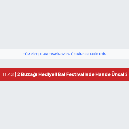
TÜM PIYASALARI TRADINGVIEW ÜZERINDEN TAKIP EDIN
2 Buzağı Hediyeli Bal Festivalinde Hande Ünsal 
11:43 |