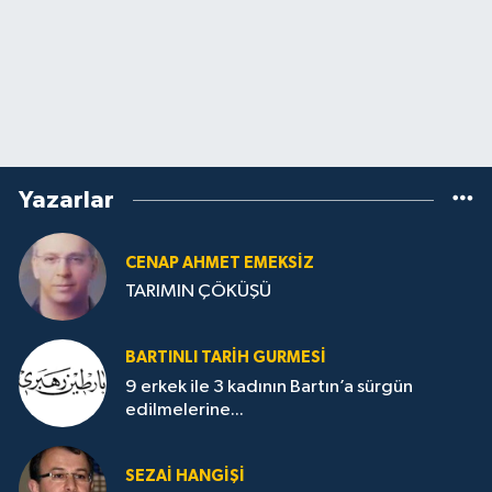
Yazarlar
CENAP AHMET EMEKSİZ
TARIMIN ÇÖKÜŞÜ
BARTINLI TARIH GURMESI
9 erkek ile 3 kadının Bartın’a sürgün
edilmelerine...
SEZAI HANGİŞİ