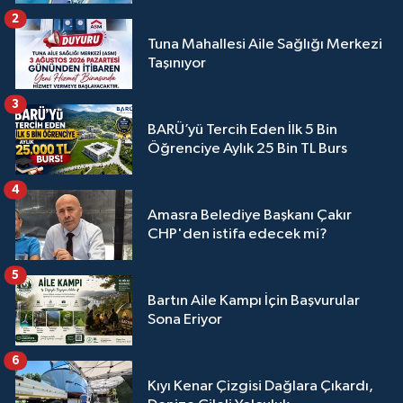
2
Tuna Mahallesi Aile Sağlığı Merkezi
Taşınıyor
3
BARÜ’yü Tercih Eden İlk 5 Bin
Öğrenciye Aylık 25 Bin TL Burs
4
Amasra Belediye Başkanı Çakır
CHP'den istifa edecek mi?
5
Bartın Aile Kampı İçin Başvurular
Sona Eriyor
6
Kıyı Kenar Çizgisi Dağlara Çıkardı,