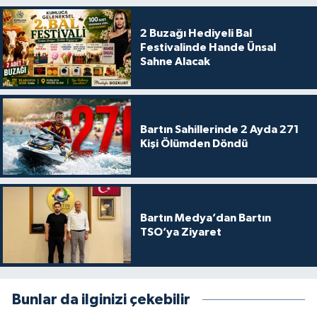
2 Buzağı Hediyeli Bal
Festivalinde Hande Ünsal
Sahne Alacak
Bartın Sahillerinde 2 Ayda 271
Kişi Ölümden Döndü
Bartın Medya’dan Bartın
TSO’ya Ziyaret
Bunlar da ilginizi çekebilir