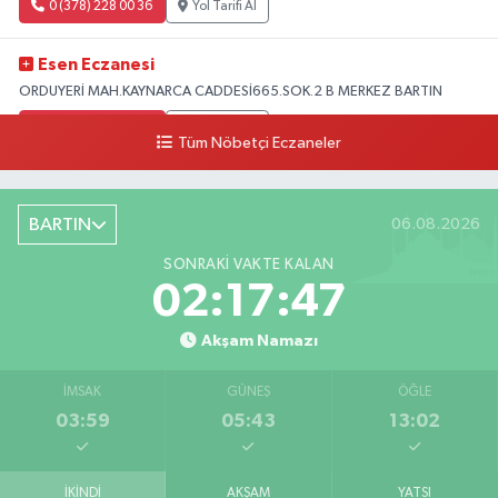
0 (378) 228 00 36
Yol Tarifi Al
Esen Eczanesi
ORDUYERİ MAH.KAYNARCA CADDESİ665.SOK.2 B MERKEZ BARTIN
0 (378) 502 33 32
Yol Tarifi Al
Tüm Nöbetçi Eczaneler
Çolpak Eczanesi
Şiremirçavuş Mahallesi, Kırıkçı Zeliha Ana Sokak No:20 8 Merkez Bartın
BARTIN
06.08.2026
0 (378) 227 85 45
Yol Tarifi Al
SONRAKI VAKTE KALAN
02:17:45
Akşam Namazı
İMSAK
GÜNEŞ
ÖĞLE
03:59
05:43
13:02
İKINDI
AKŞAM
YATSI