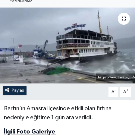
YAYINLANMA
Medya
Sağlık
Sinema
Sivil Toplum
Siyaset
Spor
Paylaş
-
+
A
A
Tarım
Bartın'ın Amasra ilçesinde etkili olan fırtına
nedeniyle eğitime 1 gün ara verildi.
Turizm
İlgili Foto Galeriye
Yaşam