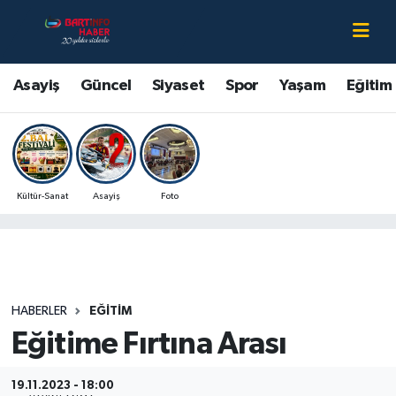
Asayiş
Bartın Nöbetçi Eczaneler
Asayiş
Güncel
Siyaset
Spor
Yaşam
Eğitim
Bartın Hakkında
Bartın Hava Durumu
Çevre
Bartin Namaz Vakitleri
Kültür-Sanat
Asayiş
Foto
Eğitim
Bartın Trafik Yoğunluk Haritası
Ekonomi
Süper Lig Puan Durumu ve Fikstür
Güncel
Tüm Manşetler
HABERLER
EĞITIM
Eğitime Fırtına Arası
Kültür-Sanat
Son Dakika Haberleri
Magazin
Haber Arşivi
19.11.2023 - 18:00