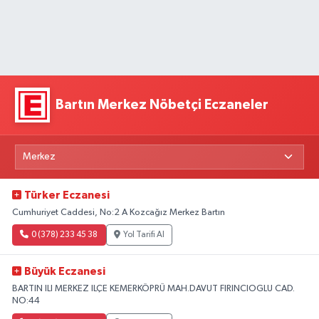
Bartın Merkez Nöbetçi Eczaneler
Türker Eczanesi
Cumhuriyet Caddesi, No:2 A Kozcağız Merkez Bartın
0 (378) 233 45 38
Yol Tarifi Al
Büyük Eczanesi
BARTIN ILI MERKEZ ILÇE KEMERKÖPRÜ MAH.DAVUT FIRINCIOGLU CAD.
NO:44