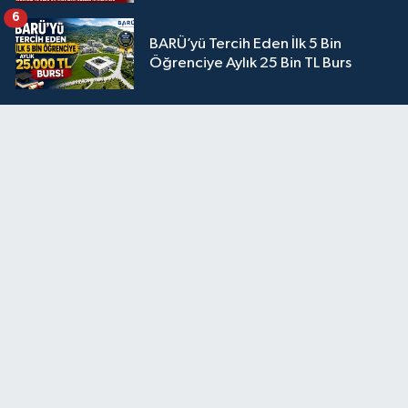
6
BARÜ’yü Tercih Eden İlk 5 Bin
Öğrenciye Aylık 25 Bin TL Burs