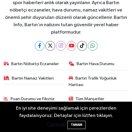
spor haberleri anlık olarak yayınlanır. Ayrıca Bartın
nöbetçi eczaneler, hava durumu, namaz vakitleri ve
önemli şehir duyuruları düzenli olarak güncellenir. Bartın
İnfo, Bartın’ın nabzını tutan güvenilir yerel haber
platformudur.
Bartın Nöbetçi Eczaneler
Bartın Hava Durumu
Bartin Namaz Vakitleri
Bartın Trafik Yoğunluk
Haritası
Puan Durumu ve Fikstür
Tüm Manşetler
En iyi site deneyimi sağlamak için çerezlerden
Son Dakika Haberleri
Haber Arşivi
Bartın TSO'da Ortak Gündem: Ekonomi
17:19
faydalanıyoruz. Detaylar için lütfen tıklayın.
ve Sektörel Sorunlar
Çerezler
TAMAM