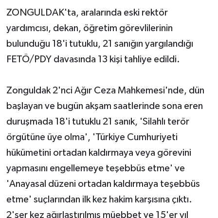
ZONGULDAK'ta, aralarında eski rektör
Yerel Yönetimler
yardımcısı, dekan, öğretim görevlilerinin
bulunduğu 18'i tutuklu, 21 sanığın yargılandığı
DÜNYA
FETÖ/PDY davasında 13 kişi tahliye edildi.
YEREL
Zonguldak 2'nci Ağır Ceza Mahkemesi'nde, dün
başlayan ve bugün akşam saatlerinde sona eren
duruşmada 18'i tutuklu 21 sanık, 'Silahlı terör
örgütüne üye olma', 'Türkiye Cumhuriyeti
hükümetini ortadan kaldırmaya veya görevini
yapmasını engellemeye teşebbüs etme' ve
'Anayasal düzeni ortadan kaldırmaya teşebbüs
etme' suçlarından ilk kez hakim karşısına çıktı.
2'şer kez ağırlaştırılmış müebbet ve 15'er yıl