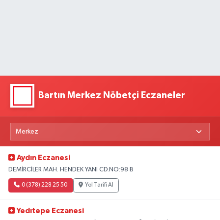
Bartın Merkez Nöbetçi Eczaneler
Aydın Eczanesi
DEMİRCİLER MAH. HENDEK YANI CD.NO:98 B
0 (378) 228 25 50
Yol Tarifi Al
Yedıtepe Eczanesi