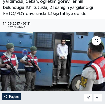
yardımcısı, dekan, öğretim görevlilerinin
bulunduğu 18'i tutuklu, 21 sanığın yargılandığı
Medya
FETÖ/PDY davasında 13 kişi tahliye edildi.
Sağlık
14.06.2017 - 07:21
YAYINLANMA
Sinema
Sivil Toplum
Siyaset
Spor
Tarım
Turizm
Paylaş
-
+
A
A
Yaşam