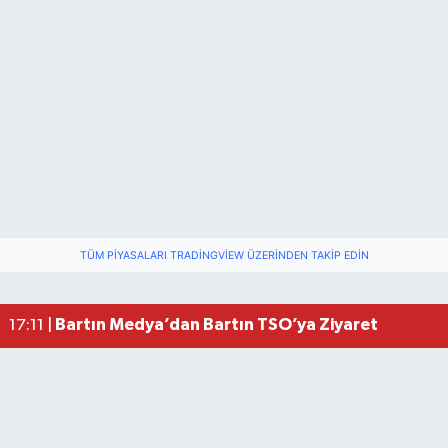
Vali Yardımcısına Çarpmak Pahalıya Patladı
15:17 |
TÜM PIYASALARI TRADINGVIEW ÜZERINDEN TAKIP EDIN
Bartın ANALİG Bocce Türkiye Şampiyonu Oldu
09:08 |
Bartın TSO'da Ortak Gündem: Ekonomi ve Sektö
17:19 |
Bartın Medya’dan Bartın TSO’ya Ziyaret
17:11 |