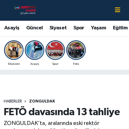
Asayiş
Bartın Nöbetçi Eczaneler
Asayiş
Güncel
Siyaset
Spor
Yaşam
Eğitim
Bartın Hakkında
Bartın Hava Durumu
Çevre
Bartin Namaz Vakitleri
Ekonomi
Asayiş
Spor
Foto
Eğitim
Bartın Trafik Yoğunluk Haritası
Ekonomi
Süper Lig Puan Durumu ve Fikstür
Güncel
Tüm Manşetler
HABERLER
ZONGULDAK
FETÖ davasında 13 tahliye
Kültür-Sanat
Son Dakika Haberleri
ZONGULDAK'ta, aralarında eski rektör
Magazin
Haber Arşivi