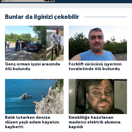
Bunlar da ilginizi çekebilir
Genç orman işçisi aracında
Forklift sürücüsü işyerinin
ölü bulundu
tuvaletinde ölü bulundu
Balık tutarken denize
Emekliliğe hazırlanan
düşen yaşlı adam hayatını
madenci elektrik akımına
kaybetti
kapıldı