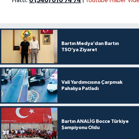
Hattı:
0 (540) 010 74 74
|
Youtube Haber Vide
Bartın Medya’dan Bartın
TSO’ya Ziyaret
Vali Yardımcısına Çarpmak
Pahalıya Patladı
Bartın ANALİG Bocce Türkiye
Şampiyonu Oldu