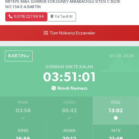
KIRTEPE MAH..GUMRUK SOK.GÜNEY AKRABAOĞLU SİTESİ C BLOK
NO:15A-E-A BARTIN
0 (378) 227 99 94
Yol Tarifi Al
Tüm Nöbetçi Eczaneler
BARTIN
05.08.2026
SONRAKI VAKTE KALAN
03:50:59
İkindi Namazı
İMSAK
GÜNEŞ
ÖĞLE
03:58
05:42
13:02
İKINDI
AKŞAM
YATSI
16:56
20:12
21:49