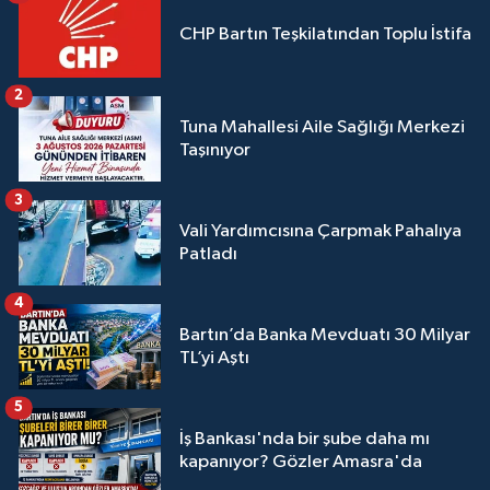
CHP Bartın Teşkilatından Toplu İstifa
2
Tuna Mahallesi Aile Sağlığı Merkezi
Taşınıyor
3
Vali Yardımcısına Çarpmak Pahalıya
Patladı
4
Bartın’da Banka Mevduatı 30 Milyar
TL’yi Aştı
5
İş Bankası'nda bir şube daha mı
kapanıyor? Gözler Amasra'da