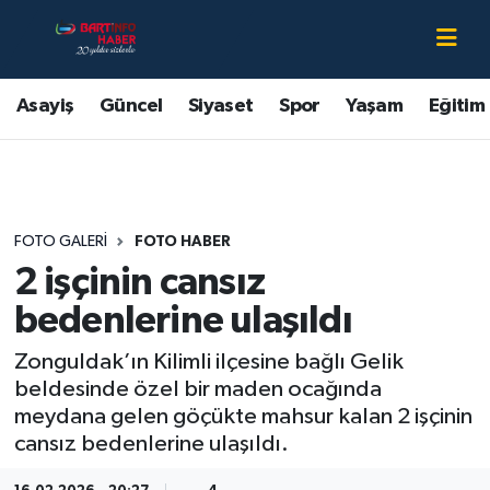
Asayiş
Bartın Nöbetçi Eczaneler
Asayiş
Güncel
Siyaset
Spor
Yaşam
Eğitim
Bartın Hakkında
Bartın Hava Durumu
Çevre
Bartin Namaz Vakitleri
FOTO GALERI
FOTO HABER
Eğitim
Bartın Trafik Yoğunluk Haritası
2 işçinin cansız
Ekonomi
Süper Lig Puan Durumu ve Fikstür
bedenlerine ulaşıldı
Zonguldak’ın Kilimli ilçesine bağlı Gelik
Güncel
Tüm Manşetler
beldesinde özel bir maden ocağında
meydana gelen göçükte mahsur kalan 2 işçinin
Kültür-Sanat
Son Dakika Haberleri
cansız bedenlerine ulaşıldı.
Magazin
Haber Arşivi