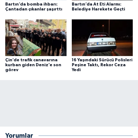
Bartın’da bomba ihbarı:
Bartın’da At Eti Alarmı:
Çantadan çıkanlar şaşırttı
Belediye Harekete Geçti
Çin’de trafik canavarına
16 Yaşındaki Sürücü Polisleri
kurban giden Deniz’e son
Peşine Taktı, Rekor Ceza
görev
Yedi
Yorumlar