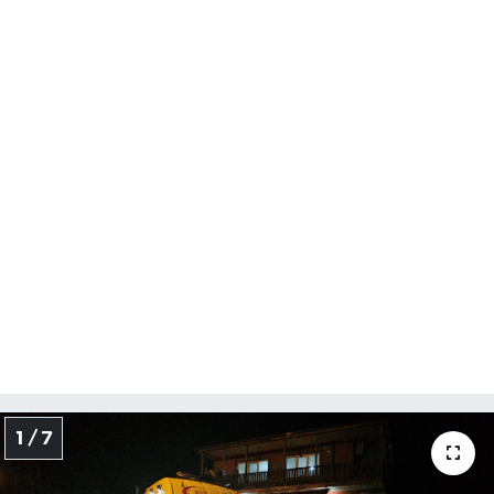
Yerel Yönetimler
DÜNYA
YEREL
1 / 7