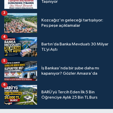
Taşınıyor
3
Kozcağız'ın geleceği tartışılıyor:
Peş peşe açıklamalar
4
Bartın’da Banka Mevduatı 30 Milyar
TL’yi Aştı
5
İş Bankası'nda bir şube daha mı
kapanıyor? Gözler Amasra'da
6
BARÜ’yü Tercih Eden İlk 5 Bin
Öğrenciye Aylık 25 Bin TL Burs