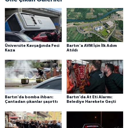
Üniversite Kavşağında Feci
Bartın'a AVM İçin İlk Adım
Kaza
Atıldı
Bartın’da bomba ihbarı:
Bartın’da At Eti Alarmı:
Çantadan çıkanlar şaşırttı
Belediye Harekete Geçti