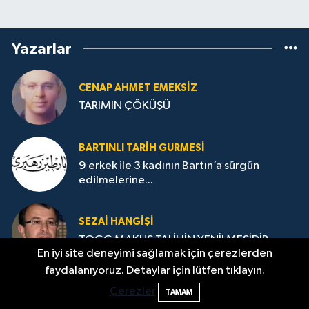
Yazarlar
CENAP AHMET EMEKSİZ
TARIMIN ÇÖKÜŞÜ
BARTINLI TARIH GURMESI
9 erkek ile 3 kadının Bartın’a sürgün
edilmelerine...
SEZAI HANGİŞİ
TOGG MAKUS TALİHİN YENİLMESİDİR
En iyi site deneyimi sağlamak için çerezlerden
faydalanıyoruz. Detaylar için lütfen tıklayın.
Çerezler
TAMAM