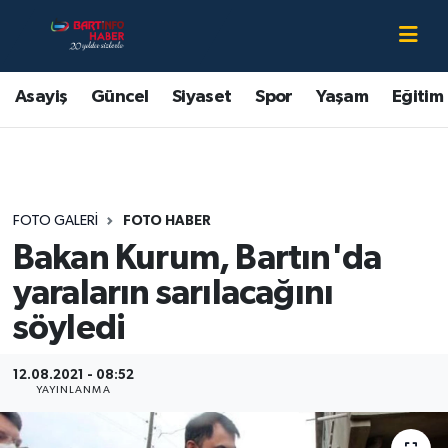
Asayiş
Bartın Nöbetçi Eczaneler
Asayiş
Güncel
Siyaset
Spor
Yaşam
Eğitim
Bartın Hakkında
Bartın Hava Durumu
Çevre
Bartin Namaz Vakitleri
FOTO GALERI
FOTO HABER
Eğitim
Bartın Trafik Yoğunluk Haritası
Bakan Kurum, Bartın'da
Ekonomi
Süper Lig Puan Durumu ve Fikstür
yaraların sarılacağını
söyledi
Güncel
Tüm Manşetler
12.08.2021 - 08:52
Kültür-Sanat
Son Dakika Haberleri
YAYINLANMA
Magazin
Haber Arşivi