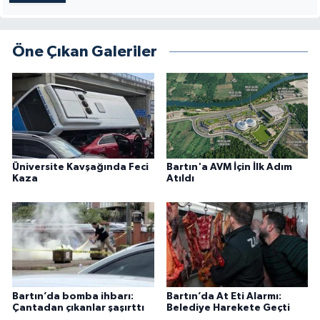
Öne Çıkan Galeriler
Üniversite Kavşağında Feci
Bartın'a AVM İçin İlk Adım
Kaza
Atıldı
Bartın’da bomba ihbarı:
Bartın’da At Eti Alarmı:
Çantadan çıkanlar şaşırttı
Belediye Harekete Geçti