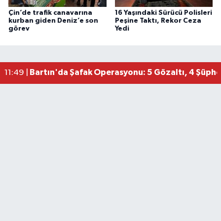
Çin’de trafik canavarına
16 Yaşındaki Sürücü Polisleri
kurban giden Deniz’e son
Peşine Taktı, Rekor Ceza
görev
Yedi
Bartın'da Şafak Operasyonu: 5 Gözaltı, 4 Şüphel
11:49 |