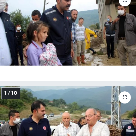
Medya
Sağlık
Sinema
Sivil Toplum
Siyaset
Spor
1 / 10
Tarım
Turizm
Yaşam